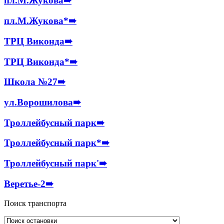
пл.М.Жукова
➠
пл.М.Жукова*
➠
ТРЦ Виконда
➠
ТРЦ Виконда*
➠
Школа №27
➠
ул.Ворошилова
➠
Троллейбусный парк
➠
Троллейбусный парк*
➠
Троллейбусный парк'
➠
Веретье-2
➠
Поиск транспорта