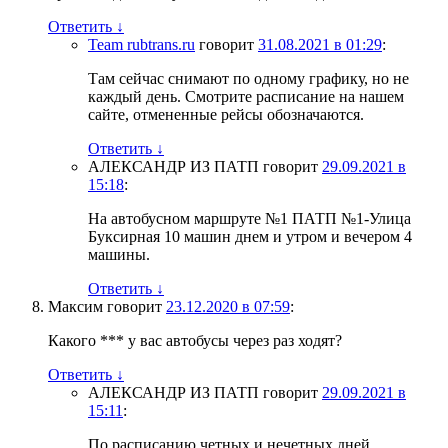
Ответить
↓
Team rubtrans.ru
говорит
31.08.2021 в 01:29
:
Там сейчас снимают по одному графику, но не
каждый день. Смотрите расписание на нашем
сайте, отмененные рейсы обозначаются.
Ответить
↓
АЛЕКСАНДР ИЗ ПАТП
говорит
29.09.2021 в
15:18
:
На автобусном маршруте №1 ПАТП №1-Улица
Буксирная 10 машин днем и утром и вечером 4
машины.
Ответить
↓
Максим
говорит
23.12.2020 в 07:59
:
Какого *** у вас автобусы через раз ходят?
Ответить
↓
АЛЕКСАНДР ИЗ ПАТП
говорит
29.09.2021 в
15:11
:
По расписанию четных и нечетных дней.