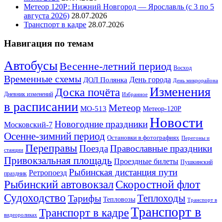
Метеор 120Р: Нижний Новгород — Ярославль (с 3 по 5
августа 2026)
28.07.2026
Транспорт в кадре
28.07.2026
Навигация по темам
Автобусы
Весенне-летний период
Восход
Временные схемы
ДОЛ Полянка
День города
День микрорайона
Изменения
Доска почёта
Дневник изменений
Избранное
в расписании
Метеор
МО-513
Метеор-120Р
Новости
Новогодние праздники
Московский-7
Осенне-зимний период
Остановки в фотографиях
Перегоны и
Переправы
Поезда
Православные праздники
станции
Привокзальная площадь
Проездные билеты
Пушкинский
Рыбинская дистанция пути
Ретропоезд
праздник
Рыбинский автовокзал
Скоростной флот
Судоходство
Теплоходы
Тарифы
Тепловозы
Транспорт в
Транспорт в
Транспорт в кадре
видеороликах