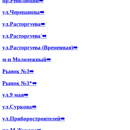
пр.Революции
➠
ул.Черепанова
➠
ул.Расторгуева
➠
ул.Расторгуева'
➠
ул.Расторгуева (Временная)
➠
м-н Молодежный
➠
Рынок №3
➠
Рынок №3*
➠
ул.9 мая
➠
ул.Суркова
➠
ул.Приборостроителей
➠