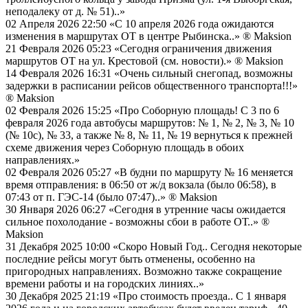
неподалеку от д. № 51)..»
02 Апреля 2026 22:50
«С 10 апреля 2026 года ожидаются
изменения в маршрутах ОТ в центре Рыбинска..»
® Maksion
21 Февраля 2026 05:23
«Сегодня ограничения движения
маршрутов ОТ на ул. Крестовой (см. новости).»
® Maksion
14 Февраля 2026 16:31
«Очень сильный снегопад, возможны
задержки в расписании рейсов общественного транспорта!!!»
® Maksion
02 Февраля 2026 15:25
«Про Соборную площадь! С 3 по 6
февраля 2026 года автобусы маршрутов: № 1, № 2, № 3, № 10
(№ 10с), № 33, а также № 8, № 11, № 19 вернуться к прежней
схеме движения через Соборную площадь в обоих
направлениях.»
02 Февраля 2026 05:27
«В будни по маршруту № 16 меняется
время отправления: в 06:50 от ж/д вокзала (было 06:58), в
07:43 от п. ГЭС-14 (было 07:47)..»
® Maksion
30 Января 2026 06:27
«Сегодня в утренние часы ожидается
сильное похолодание - возможны сбои в работе ОТ..»
®
Maksion
31 Декабря 2025 10:00
«Скоро Новый Год.. Сегодня некоторые
последние рейсы могут быть отменены, особенно на
пригородных направлениях. Возможно также сокращение
времени работы и на городских линиях..»
30 Декабря 2025 21:19
«Про стоимость проезда.. С 1 января