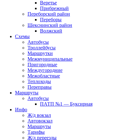
Веретье
Прибрежный
Переборский район
Переборы
Шекснинский район
Волжский
Схемы
Автобусы
Троллейбусы
Маршрутки
Межмуниципальные
Пригородные
Междугородние
Межобластные
Теплоходы
Переправы
Маршруты
Автобусы
ПАТП №1 — Буксирная
Инфо
Ж/д вокзал
Автовокзал
Маршруты
Тарифы
Ж/д переезды