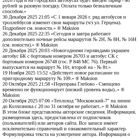
2026 года и на городских автобусах будет введен тариф - 40
рублей за разовую поездку. Оплата только безналичным
способом.»
30 Декабря 2025 21:05
«С 1 января 2026 г. ряд автобусов и
троллейбусов изменит свои маршруты (ч/з ул. Герцена).
Подробнее см. новости.»
® Maksion
26 Декабря 2025 22:35
«Сегодня и завтра работают
дополнительно ночные рейсы маршрутов № 2Н, № 8Н, № 16Н
(см. новости).»
® Maksion
20 Декабря 2025 20:03
«Новогодними гирляндами украшен
автобус БК с бортовым номером 26703 и автобус СК с
бортовым номером 26748 (гос. Р 848 МС 76). Первый
выпускается на маршрут № 16т, второй на - № 8т.»
19 Ноября 2025 15:52
«Действует новое расписание по
пригородному маршруту № 109.»
® Maksion
20 Октября 2025 21:58
«Переправа Глебово - Сменцево
временно не функционирует (низкий уровень воды)..»
®
Maksion
20 Октября 2025 07:06
«Теплоход "Московский-7" на линии
до Колхозника с 20 по 31 октября не работает..»
® Maksion
В этом блоке представлены авторские сведения. Информация,
размещенная здесь, предоставлена от подписчиков
(пользователей) или авторов сайта. Все записи имеют
исключительно справочный и ознакомительный характер.
Формулировка текста на усмотрение автора. Информация о