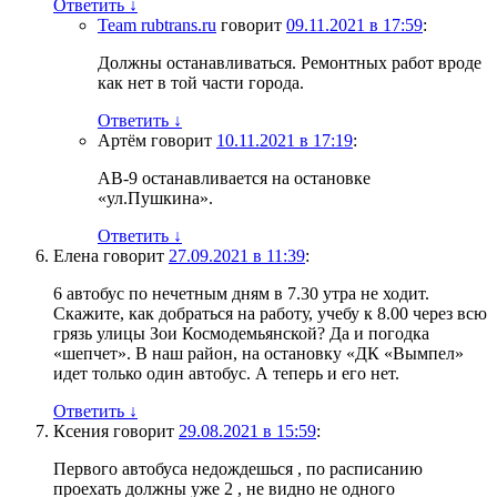
Ответить
↓
Team rubtrans.ru
говорит
09.11.2021 в 17:59
:
Должны останавливаться. Ремонтных работ вроде
как нет в той части города.
Ответить
↓
Артём
говорит
10.11.2021 в 17:19
:
АВ-9 останавливается на остановке
«ул.Пушкина».
Ответить
↓
Елена
говорит
27.09.2021 в 11:39
:
6 автобус по нечетным дням в 7.30 утра не ходит.
Скажите, как добраться на работу, учебу к 8.00 через всю
грязь улицы Зои Космодемьянской? Да и погодка
«шепчет». В наш район, на остановку «ДК «Вымпел»
идет только один автобус. А теперь и его нет.
Ответить
↓
Ксения
говорит
29.08.2021 в 15:59
:
Первого автобуса недождешься , по расписанию
проехать должны уже 2 , не видно не одного