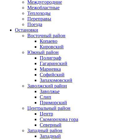
Междугородние
Межобластные
Теплоходы
Переправы
Поезда
Остановки
Восточный район
Копаево
Кировский
Южный район
Полиграф
Гагаринский
Мариевка
Софийский
Запахомовский
Заволжский район
Заволжье
Слип
Приморский
Центральный район
Центр
Скоморохова гора
Северный
Западный район
Западный