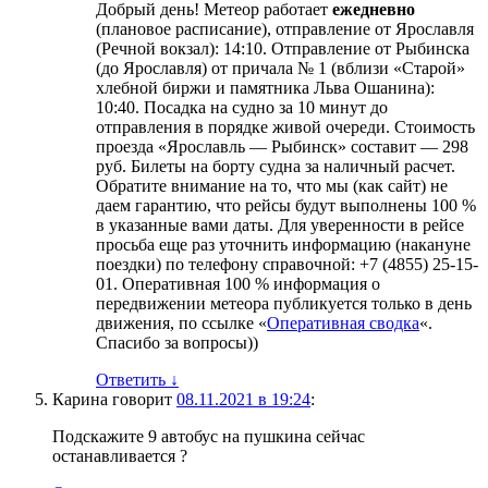
Добрый день! Метеор работает
ежедневно
(плановое расписание), отправление от Ярославля
(Речной вокзал): 14:10. Отправление от Рыбинска
(до Ярославля) от причала № 1 (вблизи «Старой»
хлебной биржи и памятника Льва Ошанина):
10:40. Посадка на судно за 10 минут до
отправления в порядке живой очереди. Стоимость
проезда «Ярославль — Рыбинск» составит — 298
руб. Билеты на борту судна за наличный расчет.
Обратите внимание на то, что мы (как сайт) не
даем гарантию, что рейсы будут выполнены 100 %
в указанные вами даты. Для уверенности в рейсе
просьба еще раз уточнить информацию (накануне
поездки) по телефону справочной: +7 (4855) 25-15-
01. Оперативная 100 % информация о
передвижении метеора публикуется только в день
движения, по ссылке «
Оперативная сводка
«.
Спасибо за вопросы))
Ответить
↓
Карина
говорит
08.11.2021 в 19:24
:
Подскажите 9 автобус на пушкина сейчас
останавливается ?