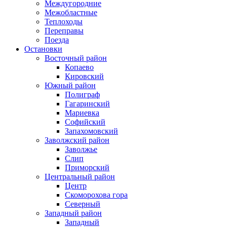
Междугородние
Межобластные
Теплоходы
Переправы
Поезда
Остановки
Восточный район
Копаево
Кировский
Южный район
Полиграф
Гагаринский
Мариевка
Софийский
Запахомовский
Заволжский район
Заволжье
Слип
Приморский
Центральный район
Центр
Скоморохова гора
Северный
Западный район
Западный