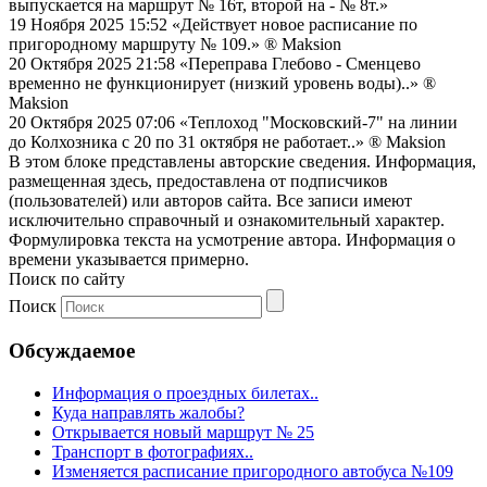
выпускается на маршрут № 16т, второй на - № 8т.»
19 Ноября 2025 15:52
«Действует новое расписание по
пригородному маршруту № 109.»
® Maksion
20 Октября 2025 21:58
«Переправа Глебово - Сменцево
временно не функционирует (низкий уровень воды)..»
®
Maksion
20 Октября 2025 07:06
«Теплоход "Московский-7" на линии
до Колхозника с 20 по 31 октября не работает..»
® Maksion
В этом блоке представлены авторские сведения. Информация,
размещенная здесь, предоставлена от подписчиков
(пользователей) или авторов сайта. Все записи имеют
исключительно справочный и ознакомительный характер.
Формулировка текста на усмотрение автора. Информация о
времени указывается примерно.
Поиск по сайту
Поиск
Обсуждаемое
Информация о проездных билетах..
Куда направлять жалобы?
Открывается новый маршрут № 25
Транспорт в фотографиях..
Изменяется расписание пригородного автобуса №109