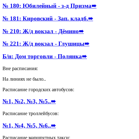
№ 180: Юбилейный - з-д Призма
➠
№ 181: Кировский - Зап. кладб.
➠
№ 210: Ж/д вокзал - Дёмино
➠
№ 221: Ж/д вокзал - Глушицы
➠
Б/н: Дом торговли - Полянка
➠
Вне расписания:
На линиях не было..
Расписание городских автобусов:
№1, №2, №3, №5..
➠
Расписание троллейбусов:
№1, №4, №5, №6..
➠
Расписание маршрутных такси: