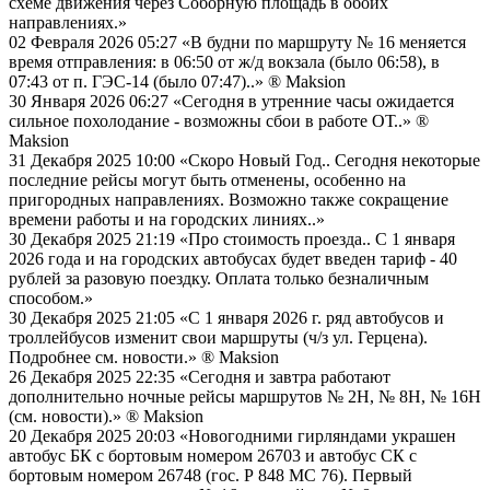
схеме движения через Соборную площадь в обоих
направлениях.»
02 Февраля 2026 05:27
«В будни по маршруту № 16 меняется
время отправления: в 06:50 от ж/д вокзала (было 06:58), в
07:43 от п. ГЭС-14 (было 07:47)..»
® Maksion
30 Января 2026 06:27
«Сегодня в утренние часы ожидается
сильное похолодание - возможны сбои в работе ОТ..»
®
Maksion
31 Декабря 2025 10:00
«Скоро Новый Год.. Сегодня некоторые
последние рейсы могут быть отменены, особенно на
пригородных направлениях. Возможно также сокращение
времени работы и на городских линиях..»
30 Декабря 2025 21:19
«Про стоимость проезда.. С 1 января
2026 года и на городских автобусах будет введен тариф - 40
рублей за разовую поездку. Оплата только безналичным
способом.»
30 Декабря 2025 21:05
«С 1 января 2026 г. ряд автобусов и
троллейбусов изменит свои маршруты (ч/з ул. Герцена).
Подробнее см. новости.»
® Maksion
26 Декабря 2025 22:35
«Сегодня и завтра работают
дополнительно ночные рейсы маршрутов № 2Н, № 8Н, № 16Н
(см. новости).»
® Maksion
20 Декабря 2025 20:03
«Новогодними гирляндами украшен
автобус БК с бортовым номером 26703 и автобус СК с
бортовым номером 26748 (гос. Р 848 МС 76). Первый