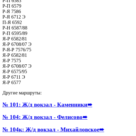
Р-П 6583
Р-П 6579
Р-Я 7586
Р-Я 6712 Э
П-Я 6592
Р-Н 6587/88
Р-П 6595/89
Я-Р 6582/81
Я-Р 6708/07 Э
Р-Я-Р 7576/75
Я-Р 6582/81
Я-Р 7575
Я-Р 6708/07 Э
Я-Р 6575/95
Я-Р 6711 Э
Я-Р 6577
Другие маршруты:
№ 101: Ж/д вокзал - Каменники
➠
№ 104: Ж/д вокзал - Фелисово
➠
№ 104к: Ж/д вокзал - Михайловское
➠