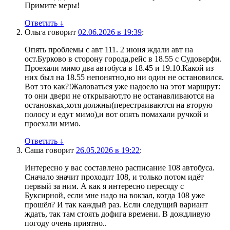
Примите меры!
Ответить
↓
Ольга
говорит
02.06.2026 в 19:39
:
Опять проблемы с авт 111. 2 июня ждали авт на
ост.Бурково в сторону города,рейс в 18.55 с Судоверфи.
Проехали мимо два автобуса в 18.45 и 19.10.Какой из
них был на 18.55 непонятно,но ни один не остановился.
Вот это как?!Жаловаться уже надоело на этот маршрут:
то они двери не открывают,то не останавливаются на
остановках,хотя должны(перестраиваются на вторую
полосу и едут мимо),и вот опять помахали ручкой и
проехали мимо.
Ответить
↓
Саша
говорит
26.05.2026 в 19:22
:
Интересно у вас составлено расписание 108 автобуса.
Сначало значит проходит 108, и только потом идёт
первый за ним. А как я интересно пересяду с
Буксирной, если мне надо на вокзал, когда 108 уже
прошёл? И так каждый раз. Если следущий вариант
ждать, так там стоять дофига времени. В дождливую
погоду очень приятно..