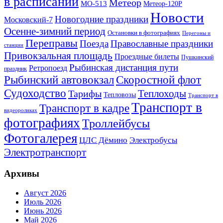
в расписании
Метеор
МО-513
Метеор-120Р
Новости
Новогодние праздники
Московский-7
Осенне-зимний период
Остановки в фотографиях
Перегоны и
Переправы
Поезда
Православные праздники
станции
Привокзальная площадь
Проездные билеты
Пушкинский
Рыбинская дистанция пути
Ретропоезд
праздник
Рыбинский автовокзал
Скоростной флот
Судоходство
Теплоходы
Тарифы
Тепловозы
Транспорт в
Транспорт в
Транспорт в кадре
видеороликах
фотографиях
Троллейбусы
Фотогалерея
Электробусы
ЦЛС Дёмино
Электротранспорт
Архивы
Август 2026
Июль 2026
Июнь 2026
Май 2026