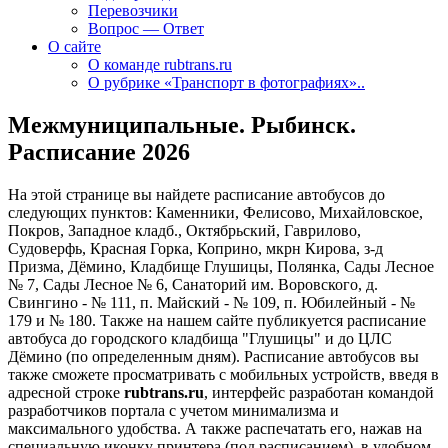
Перевозчики
Вопрос — Ответ
О сайте
О команде rubtrans.ru
О рубрике «Транспорт в фотографиях»..
Межмуниципальные. Рыбинск.
Расписание 2026
На этой странице вы найдете расписание автобусов до
следующих пунктов: Каменники, Фелисово, Михайловское,
Покров, Западное кладб., Октябрьский, Гаврилово,
Судоверфь, Красная Горка, Коприно, мкрн Кирова, з-д
Призма, Дёмино, Кладбище Глушицы, Полянка, Сады Лесное
№ 7, Сады Лесное № 6, Санаторий им. Воровского, д.
Свингино - № 111, п. Майский - № 109, п. Юбилейный - №
179 и № 180. Также на нашем сайте публикуется расписание
автобуса до городского кладбища "Глушицы" и до ЦЛС
Дёмино (по определенным дням).
Расписание автобусов вы
также сможете просматривать с мобильных устройств, введя в
адресной строке
rubtrans.ru
, интерфейс разработан командой
разработчиков портала с учетом минимализма и
максимального удобства. А также распечатать его, нажав на
специальную иконку принтера (под расписанием), в удобном