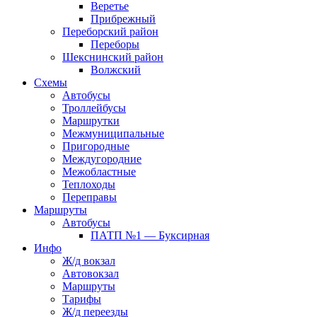
Веретье
Прибрежный
Переборский район
Переборы
Шекснинский район
Волжский
Схемы
Автобусы
Троллейбусы
Маршрутки
Межмуниципальные
Пригородные
Междугородние
Межобластные
Теплоходы
Переправы
Маршруты
Автобусы
ПАТП №1 — Буксирная
Инфо
Ж/д вокзал
Автовокзал
Маршруты
Тарифы
Ж/д переезды