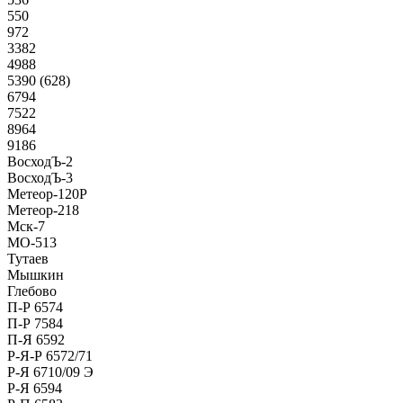
550
972
3382
4988
5390 (628)
6794
7522
8964
9186
ВосходЪ-2
ВосходЪ-3
Метеор-120Р
Метеор-218
Мск-7
МО-513
Тутаев
Мышкин
Глебово
П-Р 6574
П-Р 7584
П-Я 6592
Р-Я-Р 6572/71
Р-Я 6710/09 Э
Р-Я 6594