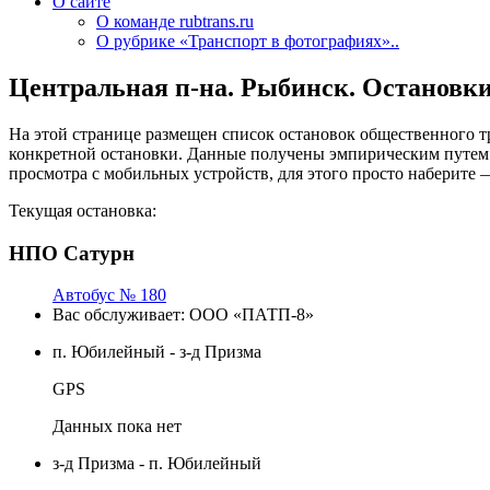
О сайте
О команде rubtrans.ru
О рубрике «Транспорт в фотографиях»..
Центральная п-на. Рыбинск. Остановки
На этой странице размещен список остановок общественного т
конкретной остановки. Данные получены эмпирическим путем
просмотра с мобильных устройств, для этого просто наберите
Текущая остановка:
НПО Сатурн
Автобус № 180
Вас обслуживает:
ООО «ПАТП-8»
п. Юбилейный - з-д Призма
GPS
Данных пока нет
з-д Призма - п. Юбилейный