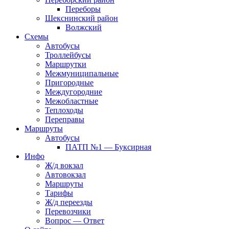
Переборы
Шекснинский район
Волжский
Схемы
Автобусы
Троллейбусы
Маршрутки
Межмуниципальные
Пригородные
Междугородние
Межобластные
Теплоходы
Переправы
Маршруты
Автобусы
ПАТП №1 — Буксирная
Инфо
Ж/д вокзал
Автовокзал
Маршруты
Тарифы
Ж/д переезды
Перевозчики
Вопрос — Ответ