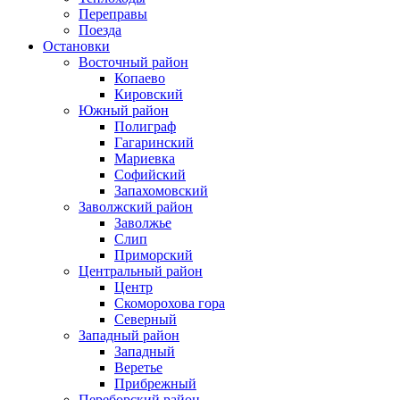
Переправы
Поезда
Остановки
Восточный район
Копаево
Кировский
Южный район
Полиграф
Гагаринский
Мариевка
Софийский
Запахомовский
Заволжский район
Заволжье
Слип
Приморский
Центральный район
Центр
Скоморохова гора
Северный
Западный район
Западный
Веретье
Прибрежный
Переборский район