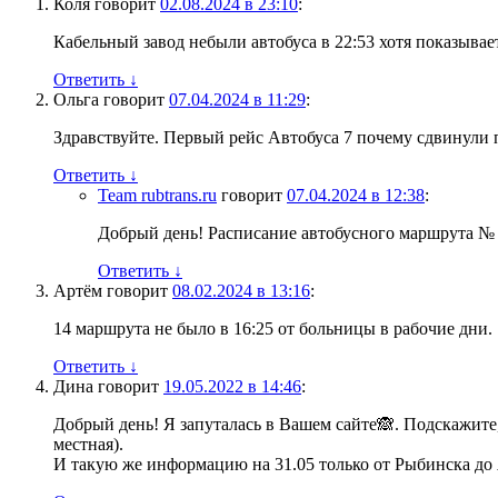
Коля
говорит
02.08.2024 в 23:10
:
Кабельный завод небыли автобуса в 22:53 хотя показывае
Ответить
↓
Ольга
говорит
07.04.2024 в 11:29
:
Здравствуйте. Первый рейс Автобуса 7 почему сдвинули п
Ответить
↓
Team rubtrans.ru
говорит
07.04.2024 в 12:38
:
Добрый день! Расписание автобусного маршрута № 7
Ответить
↓
Артём
говорит
08.02.2024 в 13:16
:
14 маршрута не было в 16:25 от больницы в рабочие дни.
Ответить
↓
Дина
говорит
19.05.2022 в 14:46
:
Добрый день! Я запуталась в Вашем сайте🙈. Подскажите, 
местная).
И такую же информацию на 31.05 только от Рыбинска до 