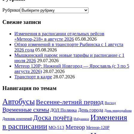
Рубрики
Свежие записи
Изменения в расписании отдельных рейсов
«Метеор-218» в августе 2026
05.08.2026
Обзор изменений в транспорте Рыбинска с 1 августа
2026 года
05.08.2026
Мышкинский паром: новые тарифы и расписание с 1
июля 2026
29.07.2026
Метеор 120Р: Нижний Новгород — Ярославль (с 3 по 5
августа 2026)
28.07.2026
Транспорт в кадре
28.07.2026
Навигация по темам
Автобусы
Весенне-летний период
Восход
Временные схемы
ДОЛ Полянка
День города
День микрорайона
Изменения
Доска почёта
Дневник изменений
Избранное
в расписании
Метеор
МО-513
Метеор-120Р