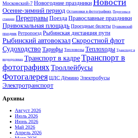
Новости
Новогодние праздники
Московский-7
Осенне-зимний период
Остановки в фотографиях
Перегоны и
Переправы
Поезда
Православные праздники
станции
Привокзальная площадь
Проездные билеты
Пушкинский
Рыбинская дистанция пути
Ретропоезд
праздник
Рыбинский автовокзал
Скоростной флот
Судоходство
Теплоходы
Тарифы
Тепловозы
Транспорт в
Транспорт в
Транспорт в кадре
видеороликах
фотографиях
Троллейбусы
Фотогалерея
Электробусы
ЦЛС Дёмино
Электротранспорт
Архивы
Август 2026
Июль 2026
Июнь 2026
Май 2026
Апрель 2026