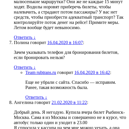
малюсенькие маршрутки? Они же не каждые 15 минут
ходят. Водилы норовят приберечь билеты, чтобы
налевачить, а страдают потом пассажиры? У вас нет
средств, чтобы приобрести адекватный транспорт? Так
контролируйте поток денег на рейсе! Примите меры.
Летом вообще будет невыносимо.
Ответить
↓
Полина
говорит
16.04.2020 в 16:07
:
Зачем указывать телефон для бронирования билетов,
если бронировать нельзя?
Ответить
↓
Team rubtrans.ru
говорит
16.04.2020 в 16:42
:
Еще не убрали с сайта. Спасибо — исправим.
Ранее, такая возможность была.
Ответить
↓
Ангелина
говорит
21.02.2020 в 11:22
:
Добрый день. Я негодую. Купила вчера билет Рыбинск-
Москва. Сама я из Москвы и совершенно не в курсе, что
автобус только один и уходит в 23.00
Я спросила у кассира на чем мне можно уехать, а она