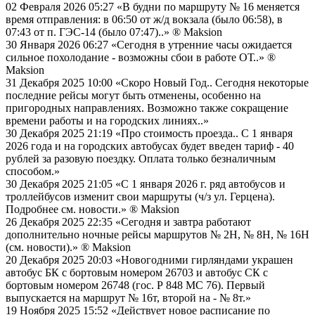
02 Февраля 2026 05:27
«В будни по маршруту № 16 меняется
время отправления: в 06:50 от ж/д вокзала (было 06:58), в
07:43 от п. ГЭС-14 (было 07:47)..»
® Maksion
30 Января 2026 06:27
«Сегодня в утренние часы ожидается
сильное похолодание - возможны сбои в работе ОТ..»
®
Maksion
31 Декабря 2025 10:00
«Скоро Новый Год.. Сегодня некоторые
последние рейсы могут быть отменены, особенно на
пригородных направлениях. Возможно также сокращение
времени работы и на городских линиях..»
30 Декабря 2025 21:19
«Про стоимость проезда.. С 1 января
2026 года и на городских автобусах будет введен тариф - 40
рублей за разовую поездку. Оплата только безналичным
способом.»
30 Декабря 2025 21:05
«С 1 января 2026 г. ряд автобусов и
троллейбусов изменит свои маршруты (ч/з ул. Герцена).
Подробнее см. новости.»
® Maksion
26 Декабря 2025 22:35
«Сегодня и завтра работают
дополнительно ночные рейсы маршрутов № 2Н, № 8Н, № 16Н
(см. новости).»
® Maksion
20 Декабря 2025 20:03
«Новогодними гирляндами украшен
автобус БК с бортовым номером 26703 и автобус СК с
бортовым номером 26748 (гос. Р 848 МС 76). Первый
выпускается на маршрут № 16т, второй на - № 8т.»
19 Ноября 2025 15:52
«Действует новое расписание по