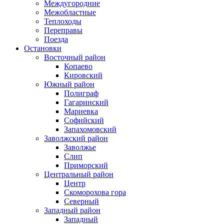
Междугородние
Межобластные
Теплоходы
Переправы
Поезда
Остановки
Восточный район
Копаево
Кировский
Южный район
Полиграф
Гагаринский
Мариевка
Софийский
Запахомовский
Заволжский район
Заволжье
Слип
Приморский
Центральный район
Центр
Скоморохова гора
Северный
Западный район
Западный