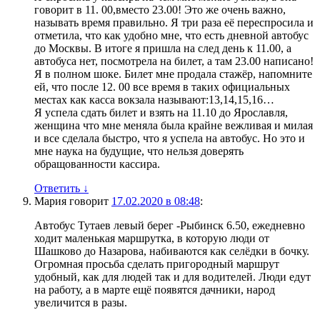
говорит в 11. 00,вместо 23.00! Это же очень важно,
называть время правильно. Я три раза её переспросила и
отметила, что как удобно мне, что есть дневной автобус
до Москвы. В итоге я пришла на след день к 11.00, а
автобуса нет, посмотрела на билет, а там 23.00 написано!
Я в полном шоке. Билет мне продала стажёр, напомните
ей, что после 12. 00 все время в таких официальных
местах как касса вокзала называют:13,14,15,16…
Я успела сдать билет и взять на 11.10 до Ярославля,
женщина что мне меняла была крайне вежливая и милая
и все сделала быстро, что я успела на автобус. Но это и
мне наука на будущие, что нельзя доверять
обращованности кассира.
Ответить
↓
Мария
говорит
17.02.2020 в 08:48
:
Автобус Тутаев левый берег -Рыбинск 6.50, ежедневно
ходит маленькая маршрутка, в которую люди от
Шашково до Назарова, набиваются как селёдки в бочку.
Огромная просьба сделать пригородный маршрут
удобный, как для людей так и для водителей. Люди едут
на работу, а в марте ещё появятся дачники, народ
увеличится в разы.