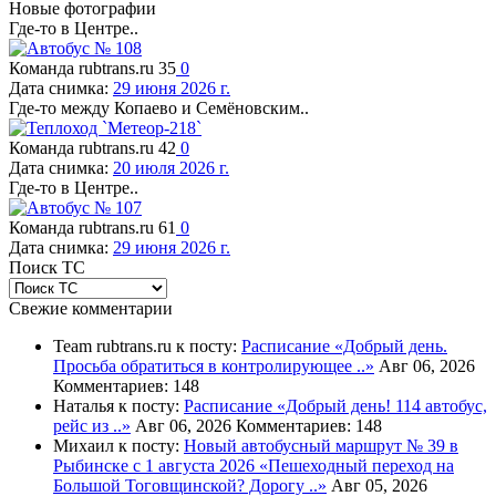
Новые фотографии
Где-то в Центре..
Команда rubtrans.ru
35
0
Дата снимка:
29 июня 2026 г.
Где-то между Копаево и Семёновским..
Команда rubtrans.ru
42
0
Дата снимка:
20 июля 2026 г.
Где-то в Центре..
Команда rubtrans.ru
61
0
Дата снимка:
29 июня 2026 г.
Поиск ТС
Свежие комментарии
Team rubtrans.ru к посту:
Расписание
«Добрый день.
Просьба обратиться в контролирующее ..»
Авг 06, 2026
Комментариев: 148
Наталья к посту:
Расписание
«Добрый день! 114 автобус,
рейс из ..»
Авг 06, 2026
Комментариев: 148
Михаил к посту:
Новый автобусный маршрут № 39 в
Рыбинске с 1 августа 2026
«Пешеходный переход на
Большой Тоговщинской? Дорогу ..»
Авг 05, 2026