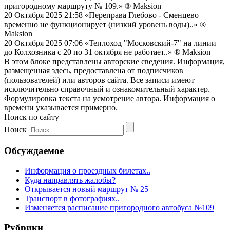
пригородному маршруту № 109.»
® Maksion
20 Октября 2025 21:58
«Переправа Глебово - Сменцево
временно не функционирует (низкий уровень воды)..»
®
Maksion
20 Октября 2025 07:06
«Теплоход "Московский-7" на линии
до Колхозника с 20 по 31 октября не работает..»
® Maksion
В этом блоке представлены авторские сведения. Информация,
размещенная здесь, предоставлена от подписчиков
(пользователей) или авторов сайта. Все записи имеют
исключительно справочный и ознакомительный характер.
Формулировка текста на усмотрение автора. Информация о
времени указывается примерно.
Поиск по сайту
Поиск
Обсуждаемое
Информация о проездных билетах..
Куда направлять жалобы?
Открывается новый маршрут № 25
Транспорт в фотографиях..
Изменяется расписание пригородного автобуса №109
Рубрики