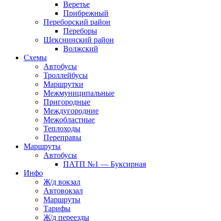
Веретье
Прибрежный
Переборский район
Переборы
Шекснинский район
Волжский
Схемы
Автобусы
Троллейбусы
Маршрутки
Межмуниципальные
Пригородные
Междугородние
Межобластные
Теплоходы
Переправы
Маршруты
Автобусы
ПАТП №1 — Буксирная
Инфо
Ж/д вокзал
Автовокзал
Маршруты
Тарифы
Ж/д переезды