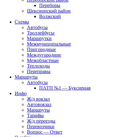
Переборы
Шекснинский район
Волжский
Схемы
Автобусы
Троллейбусы
Маршрутки
Межмуниципальные
Пригородные
Междугородние
Межобластные
Теплоходы
Переправы
Маршруты
Автобусы
ПАТП №1 — Буксирная
Инфо
Ж/д вокзал
Автовокзал
Маршруты
Тарифы
Ж/д переезды
Перевозчики
Вопрос — Ответ