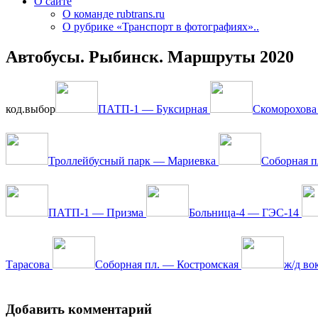
О сайте
О команде rubtrans.ru
О рубрике «Транспорт в фотографиях»..
Автобусы. Рыбинск. Маршруты 2020
код.выбор
ПАТП-1 — Буксирная
Скоморохова
Троллейбусный парк — Мариевка
Соборная п
ПАТП-1 — Призма
Больница-4 — ГЭС-14
Тарасова
Соборная пл. — Костромская
ж/д в
Добавить комментарий