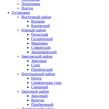
Переправы
Поезда
Остановки
Восточный район
Копаево
Кировский
Южный район
Полиграф
Гагаринский
Мариевка
Софийский
Запахомовский
Заволжский район
Заволжье
Слип
Приморский
Центральный район
Центр
Скоморохова гора
Северный
Западный район
Западный
Веретье
Прибрежный
Переборский район