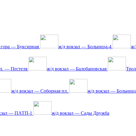
 гора — Буксирная
ж/д вокзал — Больница-4
ж/
л. — Пестеля
ж/д вокзал — Балобановская
Тро
ж/д вокзал — Соборная пл.
ж/д вокзал — Больниц
окзал — ПАТП-1
ж/д вокзал — Сады Дружба