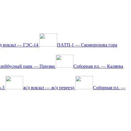
д вокзал — ГЭС-14
ПАТП-1 — Скоморохова гора
ллейбусный парк — Призма
Соборная пл. — Каляева
а-3
ж/д вокзал — ж/д переезд
Соборная пл. —