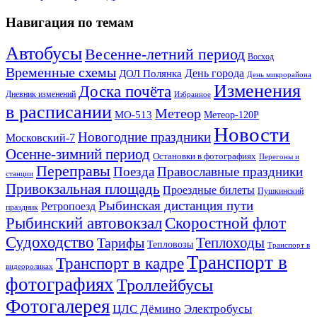
Навигация по темам
Автобусы
Весенне-летний период
Восход
Временные схемы
ДОЛ Полянка
День города
День микрорайона
Изменения
Доска почёта
Дневник изменений
Избранное
в расписании
Метеор
МО-513
Метеор-120Р
Новости
Новогодние праздники
Московский-7
Осенне-зимний период
Остановки в фотографиях
Перегоны и
Переправы
Поезда
Православные праздники
станции
Привокзальная площадь
Проездные билеты
Пушкинский
Рыбинская дистанция пути
Ретропоезд
праздник
Рыбинский автовокзал
Скоростной флот
Судоходство
Теплоходы
Тарифы
Тепловозы
Транспорт в
Транспорт в
Транспорт в кадре
видеороликах
фотографиях
Троллейбусы
Фотогалерея
Электробусы
ЦЛС Дёмино