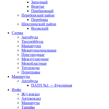
Западный
Веретье
Прибрежный
Переборский район
Переборы
Шекснинский район
Волжский
Схемы
Автобусы
Троллейбусы
Маршрутки
Межмуниципальные
Пригородные
Междугородние
Межобластные
Теплоходы
Переправы
Маршруты
Автобусы
ПАТП №1 — Буксирная
Инфо
Ж/д вокзал
Автовокзал
Маршруты
Тарифы