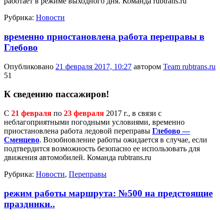
работает в режиме выходного дня. Команда rubtrans.ru
Рубрика:
Новости
временно приостановлена работа переправы в
Глебово
Опубликовано
21 февраля 2017, 10:27
автором
Team rubtrans.ru
51
К сведению пассажиров!
С
21 февраля
по
23 февраля
2017 г., в связи с
неблагоприятными погодными условиями, временно
приостановлена работа ледовой переправы
Глебово —
Сменцево
. Возобновление работы ожидается в случае, если
подтвердится возможность безопасно ее использовать для
движения автомобилей. Команда rubtrans.ru
Рубрика:
Новости
,
Переправы
режим работы маршрута: №500 на предстоящие
праздники..