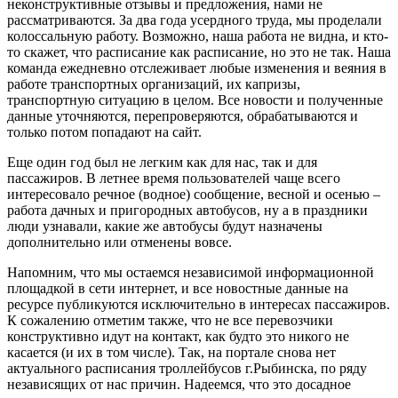
неконструктивные отзывы и предложения, нами не
рассматриваются. За два года усердного труда, мы проделали
колоссальную работу. Возможно, наша работа не видна, и кто-
то скажет, что расписание как расписание, но это не так. Наша
команда ежедневно отслеживает любые изменения и веяния в
работе транспортных организаций, их капризы,
транспортную ситуацию в целом. Все новости и полученные
данные уточняются, перепроверяются, обрабатываются и
только потом попадают на сайт.
Еще один год был не легким как для нас, так и для
пассажиров. В летнее время пользователей чаще всего
интересовало речное (водное) сообщение, весной и осенью –
работа дачных и пригородных автобусов, ну а в праздники
люди узнавали, какие же автобусы будут назначены
дополнительно или отменены вовсе.
Напомним, что мы остаемся независимой информационной
площадкой в сети интернет, и все новостные данные на
ресурсе публикуются исключительно в интересах пассажиров.
К сожалению отметим также, что не все перевозчики
конструктивно идут на контакт, как будто это никого не
касается (и их в том числе). Так, на портале снова нет
актуального расписания троллейбусов г.Рыбинска, по ряду
независящих от нас причин. Надеемся, что это досадное