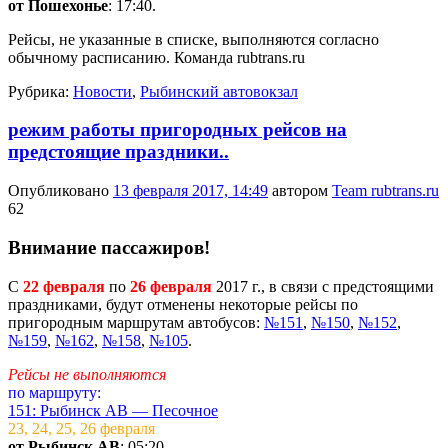
от Пошехонье
: 17:40.
Рейсы, не указанные в списке, выполняются согласно
обычному расписанию. Команда rubtrans.ru
Рубрика:
Новости
,
Рыбинский автовокзал
режим работы пригородных рейсов на
предстоящие праздники..
Опубликовано
13 февраля 2017, 14:49
автором
Team rubtrans.ru
62
Внимание пассажиров!
C
22 февраля
по
26 февраля
2017 г., в связи с предстоящими
праздниками, будут отменены некоторые рейсы по
пригородным маршрутам автобусов:
№151
,
№150
,
№152
,
№159
,
№162
,
№158
,
№105
.
Рейсы не выполняются
по маршруту:
151: Рыбинск АВ — Песочное
23, 24, 25, 26 февраля
от Рыбинск АВ
: 05:20.