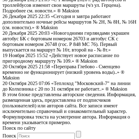
троллейбусов изменит свои маршруты (ч/з ул. Герцена).
Подробнее см. новости.»
® Maksion
26 Декабря 2025 22:35
«Сегодня и завтра работают
дополнительно ночные рейсы маршрутов № 2Н, № 8Н, № 16Н
(см. новости).»
® Maksion
20 Декабря 2025 20:03
«Новогодними гирляндами украшен
автобус БК с бортовым номером 26703 и автобус СК с
бортовым номером 26748 (гос. Р 848 МС 76). Первый
выпускается на маршрут № 16т, второй на - № 8т.»
19 Ноября 2025 15:52
«Действует новое расписание по
пригородному маршруту № 109.»
® Maksion
20 Октября 2025 21:58
«Переправа Глебово - Сменцево
временно не функционирует (низкий уровень воды)..»
®
Maksion
20 Октября 2025 07:06
«Теплоход "Московский-7" на линии
до Колхозника с 20 по 31 октября не работает..»
® Maksion
В этом блоке представлены авторские сведения. Информация,
размещенная здесь, предоставлена от подписчиков
(пользователей) или авторов сайта. Все записи имеют
исключительно справочный и ознакомительный характер.
Формулировка текста на усмотрение автора. Информация о
времени указывается примерно.
Поиск по сайту
Поиск