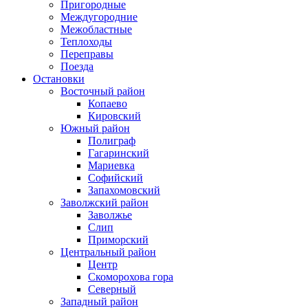
Пригородные
Междугородние
Межобластные
Теплоходы
Переправы
Поезда
Остановки
Восточный район
Копаево
Кировский
Южный район
Полиграф
Гагаринский
Мариевка
Софийский
Запахомовский
Заволжский район
Заволжье
Слип
Приморский
Центральный район
Центр
Скоморохова гора
Северный
Западный район