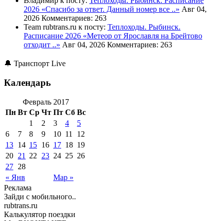
Владимир к посту:
Теплоходы. Рыбинск. Расписание
2026
«Спасибо за ответ. Данный номер все ..»
Авг 04,
2026
Комментариев: 263
Team rubtrans.ru к посту:
Теплоходы. Рыбинск.
Расписание 2026
«Метеор от Ярославля на Брейтово
отходит ..»
Авг 04, 2026
Комментариев: 263
🔔 Транспорт Live
Календарь
Февраль 2017
Пн
Вт
Ср
Чт
Пт
Сб
Вс
1
2
3
4
5
6
7
8
9
10
11
12
13
14
15
16
17
18
19
20
21
22
23
24
25
26
27
28
« Янв
Мар »
Реклама
Зайди с мобильного..
rubtrans.ru
Калькулятор поездки