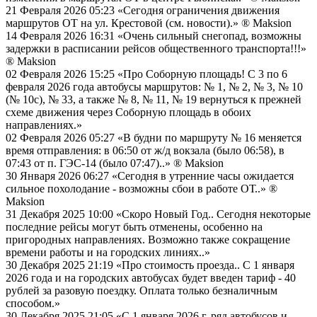
21 Февраля 2026 05:23
«Сегодня ограничения движения
маршрутов ОТ на ул. Крестовой (см. новости).»
® Maksion
14 Февраля 2026 16:31
«Очень сильный снегопад, возможны
задержки в расписании рейсов общественного транспорта!!!»
® Maksion
02 Февраля 2026 15:25
«Про Соборную площадь! С 3 по 6
февраля 2026 года автобусы маршрутов: № 1, № 2, № 3, № 10
(№ 10с), № 33, а также № 8, № 11, № 19 вернуться к прежней
схеме движения через Соборную площадь в обоих
направлениях.»
02 Февраля 2026 05:27
«В будни по маршруту № 16 меняется
время отправления: в 06:50 от ж/д вокзала (было 06:58), в
07:43 от п. ГЭС-14 (было 07:47)..»
® Maksion
30 Января 2026 06:27
«Сегодня в утренние часы ожидается
сильное похолодание - возможны сбои в работе ОТ..»
®
Maksion
31 Декабря 2025 10:00
«Скоро Новый Год.. Сегодня некоторые
последние рейсы могут быть отменены, особенно на
пригородных направлениях. Возможно также сокращение
времени работы и на городских линиях..»
30 Декабря 2025 21:19
«Про стоимость проезда.. С 1 января
2026 года и на городских автобусах будет введен тариф - 40
рублей за разовую поездку. Оплата только безналичным
способом.»
30 Декабря 2025 21:05
«С 1 января 2026 г. ряд автобусов и