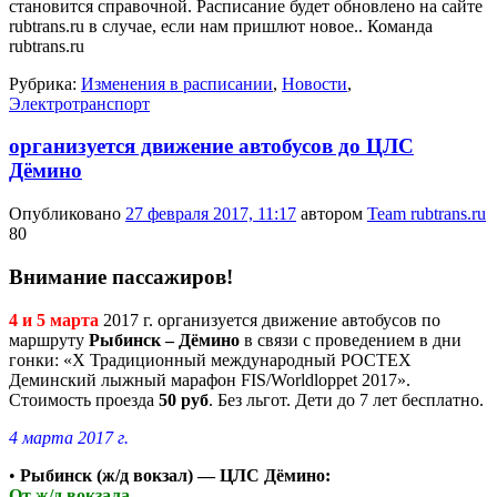
становится справочной. Расписание будет обновлено на сайте
rubtrans.ru в случае, если нам пришлют новое.. Команда
rubtrans.ru
Рубрика:
Изменения в расписании
,
Новости
,
Электротранспорт
организуется движение автобусов до ЦЛС
Дёмино
Опубликовано
27 февраля 2017, 11:17
автором
Team rubtrans.ru
80
Внимание пассажиров!
4 и 5 марта
2017 г. организуется движение автобусов по
маршруту
Рыбинск – Дёмино
в связи с проведением в дни
гонки: «Х Традиционный международный РОСТЕХ
Деминский лыжный марафон FIS/Worldloppet 2017».
Стоимость проезда
50 руб
. Без льгот. Дети до 7 лет бесплатно.
4 марта 2017 г.
•
Рыбинск (ж/д вокзал) — ЦЛС Дёмино:
От ж/д вокзала