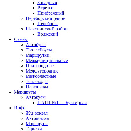
Западный
Веретье
Прибрежный
Переборский район
Переборы
Шекснинский район
Волжский
Схемы
Автобусы
Троллейбусы
Маршрутки
Межмуниципальные
Пригородные
Междугородние
Межобластные
Теплоходы
Переправы
Маршруты
Автобусы
ПАТП №1 — Буксирная
Инфо
Ж/д вокзал
Автовокзал
Маршруты
Тарифы