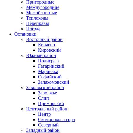
Пригородные
Междугородние
Межобластные
Теплоходы
Переправы
Поезда
Остановки
Восточный район
Копаево
Кировский
Южный район
Полиграф
Гагаринский
Мариевка
Софийский
Запахомовский
Заволжский район
Заволжье
Слип
Приморский
Центральный район
Центр
Скоморохова гора
Северный
Западный район