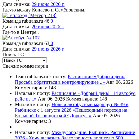
Дата снимка:
29 июня 2026 г.
Где-то между Копаево и Семёновским..
Команда rubtrans.ru
46
0
Дата снимка:
20 июля 2026 г.
Где-то в Центре..
Команда rubtrans.ru
63
0
Дата снимка:
29 июня 2026 г.
Поиск ТС
Свежие комментарии
Team rubtrans.ru к посту:
Расписание
«Добрый день.
Просьба обратиться в контролирующее ..»
Авг 06, 2026
Комментариев: 148
Наталья к посту:
Расписание
«Добрый день! 114 автобус,
рейс из ..»
Авг 06, 2026
Комментариев: 148
Михаил к посту:
Новый автобусный маршрут № 39 в
Рыбинске с 1 августа 2026
«Пешеходный переход на
Большой Тоговщинской? Дорогу ..»
Авг 05, 2026
Комментариев: 3
Наталья к посту:
Междугородние. Рыбинск. Расписание
2026
«Хочу выразить благодарность водителю 500