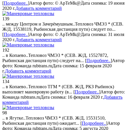
[
Подробнее..
]
Автор фото:
© ApTeMk@
Дата снимка: 19 июня
2020 г.
Добавить комментарий
139
.. между Центром и Зачерёмушным..
Тепловоз ЧМЭ3 * (СЕВ.
Ж/Д, 15538119, Рыбинская дистанция пути) следует по...
[
Подробнее..
]
Автор фото:
© ApTeMk@
Дата снимка: 31 июля
2020 г.
Добавить комментарий
192
.. в Копаево..
Тепловоз ЧМЭ3 * (СЕВ. Ж/Д, 15527872,
Рыбинская дистанция пути) следует на...
[
Подробнее..
]
Автор
фото:
Команда rubtrans.ru
Дата снимка: 15 февраля 2020
г.
Добавить комментарий
134
.. в Копаево..
Тепловоз ТГМ * (СЕВ. Ж/Д, РКЗ Рыбинск)
выполняет маневровую работу (в...
[
Подробнее..
]
Автор фото:
Команда rubtrans.ru
Дата снимка: 16 февраля 2020 г.
Добавить
комментарий
98
.. в Ягутке..
Тепловоз ЧМЭ3 * (СЕВ. Ж/Д, 15531510,
Рыбинская дистанция пути) ожидает...
[
Подробнее..
]
Автор
фото:
Команда rubtrans.ru
Дата снимка: 5 августа 2020