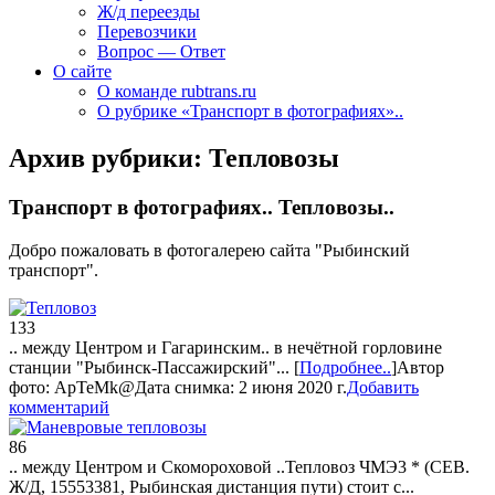
Ж/д переезды
Перевозчики
Вопрос — Ответ
О сайте
О команде rubtrans.ru
О рубрике «Транспорт в фотографиях»..
Архив рубрики:
Тепловозы
Транспорт в фотографиях.. Тепловозы..
Добро пожаловать в фотогалерею сайта "Рыбинский
транспорт".
133
.. между Центром и Гагаринским..
в нечётной горловине
станции "Рыбинск-Пассажирский"...
[
Подробнее..
]
Автор
фото:
ApTeMk@
Дата снимка: 2 июня 2020 г.
Добавить
комментарий
86
.. между Центром и Скомороховой ..
Тепловоз ЧМЭ3 * (СЕВ.
Ж/Д, 15553381, Рыбинская дистанция пути) стоит с...