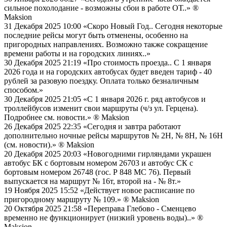
сильное похолодание - возможны сбои в работе ОТ..»
®
Maksion
31 Декабря 2025 10:00
«Скоро Новый Год.. Сегодня некоторые
последние рейсы могут быть отменены, особенно на
пригородных направлениях. Возможно также сокращение
времени работы и на городских линиях..»
30 Декабря 2025 21:19
«Про стоимость проезда.. С 1 января
2026 года и на городских автобусах будет введен тариф - 40
рублей за разовую поездку. Оплата только безналичным
способом.»
30 Декабря 2025 21:05
«С 1 января 2026 г. ряд автобусов и
троллейбусов изменит свои маршруты (ч/з ул. Герцена).
Подробнее см. новости.»
® Maksion
26 Декабря 2025 22:35
«Сегодня и завтра работают
дополнительно ночные рейсы маршрутов № 2Н, № 8Н, № 16Н
(см. новости).»
® Maksion
20 Декабря 2025 20:03
«Новогодними гирляндами украшен
автобус БК с бортовым номером 26703 и автобус СК с
бортовым номером 26748 (гос. Р 848 МС 76). Первый
выпускается на маршрут № 16т, второй на - № 8т.»
19 Ноября 2025 15:52
«Действует новое расписание по
пригородному маршруту № 109.»
® Maksion
20 Октября 2025 21:58
«Переправа Глебово - Сменцево
временно не функционирует (низкий уровень воды)..»
®
Maksion