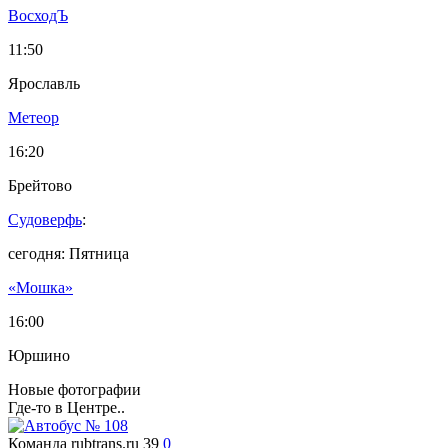
ВосходЪ
11:50
Ярославль
Метеор
16:20
Брейтово
Судоверфь
:
сегодня: Пятница
«Мошка»
16:00
Юршино
Новые фотографии
Где-то в Центре..
Команда rubtrans.ru
39
0