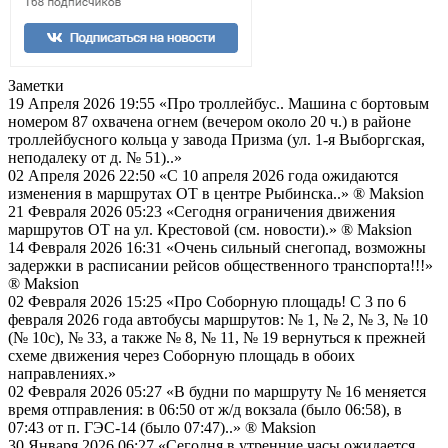
Заметки
19 Апреля 2026 19:55
«Про троллейбус.. Машина с бортовым
номером 87 охвачена огнем (вечером около 20 ч.) в районе
троллейбусного кольца у завода Призма (ул. 1-я Выборгская,
неподалеку от д. № 51)..»
02 Апреля 2026 22:50
«С 10 апреля 2026 года ожидаются
изменения в маршрутах ОТ в центре Рыбинска..»
® Maksion
21 Февраля 2026 05:23
«Сегодня ограничения движения
маршрутов ОТ на ул. Крестовой (см. новости).»
® Maksion
14 Февраля 2026 16:31
«Очень сильный снегопад, возможны
задержки в расписании рейсов общественного транспорта!!!»
® Maksion
02 Февраля 2026 15:25
«Про Соборную площадь! С 3 по 6
февраля 2026 года автобусы маршрутов: № 1, № 2, № 3, № 10
(№ 10с), № 33, а также № 8, № 11, № 19 вернуться к прежней
схеме движения через Соборную площадь в обоих
направлениях.»
02 Февраля 2026 05:27
«В будни по маршруту № 16 меняется
время отправления: в 06:50 от ж/д вокзала (было 06:58), в
07:43 от п. ГЭС-14 (было 07:47)..»
® Maksion
30 Января 2026 06:27
«Сегодня в утренние часы ожидается