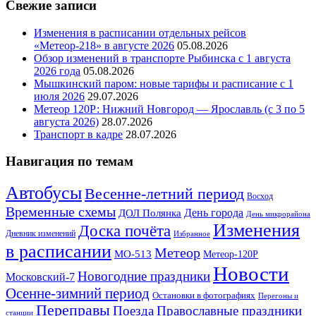
Свежие записи
Изменения в расписании отдельных рейсов
«Метеор-218» в августе 2026
05.08.2026
Обзор изменений в транспорте Рыбинска с 1 августа
2026 года
05.08.2026
Мышкинский паром: новые тарифы и расписание с 1
июля 2026
29.07.2026
Метеор 120Р: Нижний Новгород — Ярославль (с 3 по 5
августа 2026)
28.07.2026
Транспорт в кадре
28.07.2026
Навигация по темам
Автобусы
Весенне-летний период
Восход
Временные схемы
ДОЛ Полянка
День города
День микрорайона
Изменения
Доска почёта
Дневник изменений
Избранное
в расписании
Метеор
МО-513
Метеор-120Р
Новости
Новогодние праздники
Московский-7
Осенне-зимний период
Остановки в фотографиях
Перегоны и
Переправы
Поезда
Православные праздники
станции