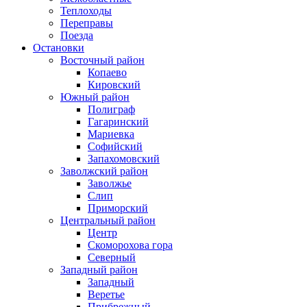
Теплоходы
Переправы
Поезда
Остановки
Восточный район
Копаево
Кировский
Южный район
Полиграф
Гагаринский
Мариевка
Софийский
Запахомовский
Заволжский район
Заволжье
Слип
Приморский
Центральный район
Центр
Скоморохова гора
Северный
Западный район
Западный
Веретье
Прибрежный