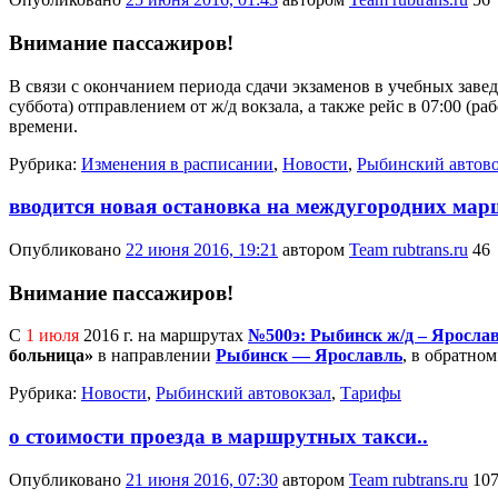
Внимание пассажиров!
В связи с окончанием периода сдачи экзаменов в учебных заве
суббота) отправлением от ж/д вокзала, а также рейс в 07:00 (р
времени.
Рубрика:
Изменения в расписании
,
Новости
,
Рыбинский автово
вводится новая остановка на междугородних ма
Опубликовано
22 июня 2016, 19:21
автором
Team rubtrans.ru
46
Внимание пассажиров!
С
1 июля
2016 г. на маршрутах
№500э: Рыбинск ж/д – Ярослав
больница»
в направлении
Рыбинск — Ярославль
, в обратном
Рубрика:
Новости
,
Рыбинский автовокзал
,
Тарифы
о стоимости проезда в маршрутных такси..
Опубликовано
21 июня 2016, 07:30
автором
Team rubtrans.ru
10