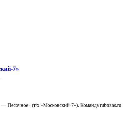
ский-7»
7
 Песочное» (т/х «Московский-7»). Команда rubtrans.ru