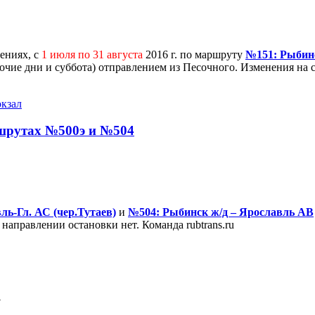
дениях, с
1 июля по 31 августа
2016 г. по маршруту
№151: Рыбин
абочие дни и суббота) отправлением из Песочного. Изменения на с
кзал
ршрутах №500э и №504
ль-Гл. АС (чер.Тутаев)
и
№504: Рыбинск ж/д – Ярославль АВ
 направлении остановки нет. Команда rubtrans.ru
7