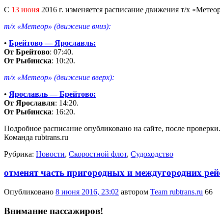
С
13 июня
2016 г. изменяется расписание движения т/х «Мете
т/х «Метеор» (движение вниз):
•
Брейтово — Ярославль:
От Брейтово
: 07:40.
От Рыбинска
: 10:20.
т/х «Метеор» (движение вверх):
•
Ярославль — Брейтово:
От Ярославля
: 14:20.
От Рыбинска
: 16:20.
Подробное расписание опубликовано на сайте, после проверк
Команда rubtrans.ru
Рубрика:
Новости
,
Скоростной флот
,
Судоходство
отменят часть пригородных и междугородних рейсо
Опубликовано
8 июня 2016, 23:02
автором
Team rubtrans.ru
66
Внимание пассажиров!