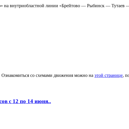
ор» на внутриобластной линии «Брейтово — Рыбинск — Тутаев 
и. Ознакомиться со схемами движения можно на
этой странице
, 
в с 12 по 14 июня..