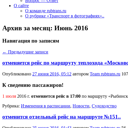
Вопрос — Ответ
О сайте
О команде rubtrans.ru
О рубрике «Транспорт в фотографиях»..
Архив за месяц:
Июнь 2016
Навигация по записям
←
Предыдущие записи
отменяется рейс по маршруту теплохода «Москов
Опубликовано
27 июня 2016, 05:12
автором
Team rubtrans.ru
10
К сведению пассажиров!
1 июля
2016 г.
отменяется рейс в 17:00
по маршруту «Рыбинск —
Рубрика:
Изменения в расписании
,
Новости
,
Судоходство
отменится отдельный рейс на маршруте №151..
Опубликовано
25 июня 2016, 01:43
автором
Team rubtrans.ru
56