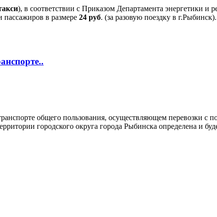
такси
), в соответствии с Приказом Департамента энергетики и 
и пассажиров в размере
24 руб
. (за разовую поездку в г.Рыбинск
анспорте..
 транспорте общего пользования, осуществляющем перевозки с п
рритории городского округа города Рыбинска определена и буде