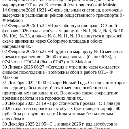
маршрутов ОТ на ул. Крестовой (см. новости).»
® Maksion
14 Февраля 2026 16:31
«Очень сильный снегопад, возможны
задержки в расписании рейсов общественного транспорта!!!»
® Maksion
02 Февраля 2026 15:25
«Про Соборную площадь! С 3 по 6
февраля 2026 года автобусы маршрутов: № 1, № 2, № 3, № 10
(№ 10с), № 33, а также № 8, № 11, № 19 вернуться к прежней
схеме движения через Соборную площадь в обоих
направлениях.»
02 Февраля 2026 05:27
«В будни по маршруту № 16 меняется
время отправления: в 06:50 от ж/д вокзала (было 06:58), в
07:43 от п. ГЭС-14 (было 07:47)..»
® Maksion
30 Января 2026 06:27
«Сегодня в утренние часы ожидается
сильное похолодание - возможны сбои в работе ОТ..»
®
Maksion
31 Декабря 2025 10:00
«Скоро Новый Год.. Сегодня некоторые
последние рейсы могут быть отменены, особенно на
пригородных направлениях. Возможно также сокращение
времени работы и на городских линиях..»
30 Декабря 2025 21:19
«Про стоимость проезда.. С 1 января
2026 года и на городских автобусах будет введен тариф - 40
рублей за разовую поездку. Оплата только безналичным
способом.»
30 Декабря 2025 21:05
«С 1 января 2026 г. ряд автобусов и