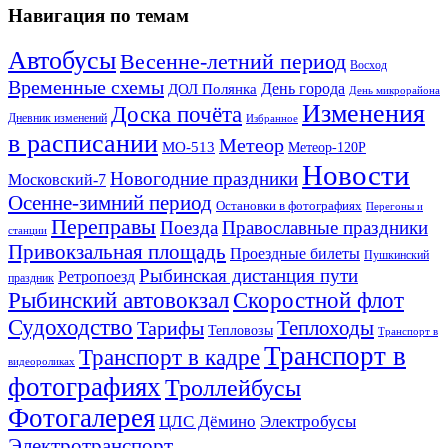
Навигация по темам
Автобусы
Весенне-летний период
Восход
Временные схемы
ДОЛ Полянка
День города
День микрорайона
Изменения
Доска почёта
Дневник изменений
Избранное
в расписании
Метеор
МО-513
Метеор-120Р
Новости
Новогодние праздники
Московский-7
Осенне-зимний период
Остановки в фотографиях
Перегоны и
Переправы
Поезда
Православные праздники
станции
Привокзальная площадь
Проездные билеты
Пушкинский
Рыбинская дистанция пути
Ретропоезд
праздник
Рыбинский автовокзал
Скоростной флот
Судоходство
Теплоходы
Тарифы
Тепловозы
Транспорт в
Транспорт в
Транспорт в кадре
видеороликах
фотографиях
Троллейбусы
Фотогалерея
Электробусы
ЦЛС Дёмино
Электротранспорт