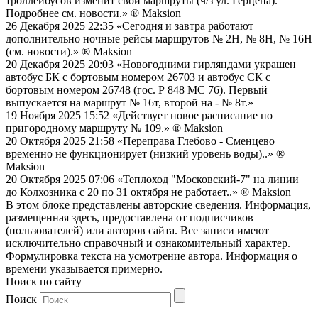
троллейбусов изменит свои маршруты (ч/з ул. Герцена).
Подробнее см. новости.»
® Maksion
26 Декабря 2025 22:35
«Сегодня и завтра работают
дополнительно ночные рейсы маршрутов № 2Н, № 8Н, № 16Н
(см. новости).»
® Maksion
20 Декабря 2025 20:03
«Новогодними гирляндами украшен
автобус БК с бортовым номером 26703 и автобус СК с
бортовым номером 26748 (гос. Р 848 МС 76). Первый
выпускается на маршрут № 16т, второй на - № 8т.»
19 Ноября 2025 15:52
«Действует новое расписание по
пригородному маршруту № 109.»
® Maksion
20 Октября 2025 21:58
«Переправа Глебово - Сменцево
временно не функционирует (низкий уровень воды)..»
®
Maksion
20 Октября 2025 07:06
«Теплоход "Московский-7" на линии
до Колхозника с 20 по 31 октября не работает..»
® Maksion
В этом блоке представлены авторские сведения. Информация,
размещенная здесь, предоставлена от подписчиков
(пользователей) или авторов сайта. Все записи имеют
исключительно справочный и ознакомительный характер.
Формулировка текста на усмотрение автора. Информация о
времени указывается примерно.
Поиск по сайту
Поиск