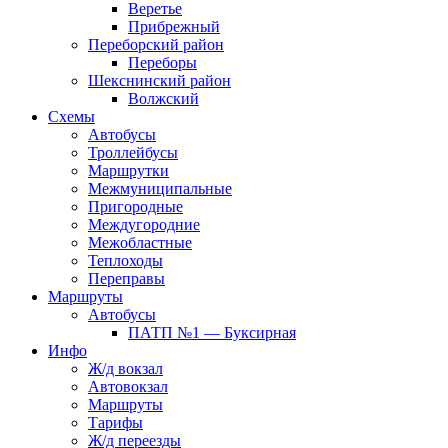
Веретье
Прибрежный
Переборский район
Переборы
Шекснинский район
Волжский
Схемы
Автобусы
Троллейбусы
Маршрутки
Межмуниципальные
Пригородные
Междугородние
Межобластные
Теплоходы
Переправы
Маршруты
Автобусы
ПАТП №1 — Буксирная
Инфо
Ж/д вокзал
Автовокзал
Маршруты
Тарифы
Ж/д переезды