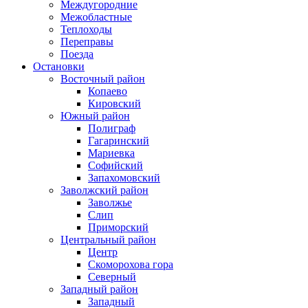
Междугородние
Межобластные
Теплоходы
Переправы
Поезда
Остановки
Восточный район
Копаево
Кировский
Южный район
Полиграф
Гагаринский
Мариевка
Софийский
Запахомовский
Заволжский район
Заволжье
Слип
Приморский
Центральный район
Центр
Скоморохова гора
Северный
Западный район
Западный