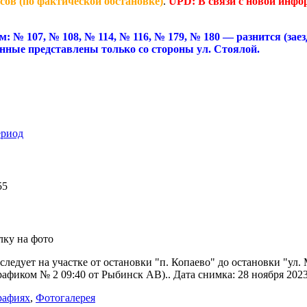
сов (по фактической обстановке)
.
UPD: В связи с новой инфо
: № 107, № 108, № 114, № 116, № 179, № 180 — разнится (за
анные представлены только со стороны ул. Стоялой.
ериод
55
лку на фото
 следует на участке от остановки "п. Копаево" до остановки "у
фиком № 2 09:40 от Рыбинск АВ).. Дата снимка: 28 ноября 2023 
рафиях
,
Фотогалерея