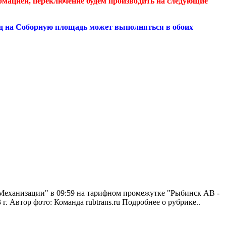
рмацией, переключение будем производить на следующие
езд на Соборную площадь может выполняться в обоих
л. Механизации" в 09:59 на тарифном промежутке "Рыбинск АВ -
г. Автор фото: Команда rubtrans.ru
Подробнее о рубрике..