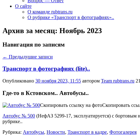
Вопрос — Ответ
О сайте
О команде rubtrans.ru
О рубрике «Транспорт в фотографиях»..
Архив за месяц:
Ноябрь 2023
Навигация по записям
←
Предыдущие записи
Транспорт в фотографиях (lite)..
Опубликовано
30 ноября 2023, 11:55
автором
Team rubtrans.ru
2
Где-то в Кстовском.. Автобусы..
Скопировать ссылку на фото
Скопировать ссы
Автобус № 500
(
НефАЗ 5299-17
,
эксплуатируется
) с бортовым
рубрике..
Рубрика:
Автобусы
,
Новости
,
Транспорт в кадре
,
Фотогалерея