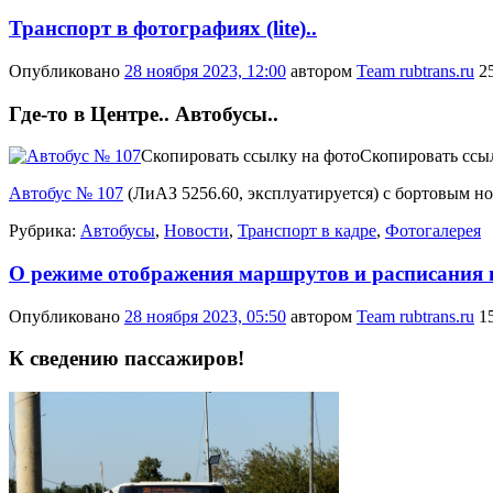
Транспорт в фотографиях (lite)..
Опубликовано
28 ноября 2023, 12:00
автором
Team rubtrans.ru
2
Где-то в Центре.. Автобусы..
Скопировать ссылку на фото
Скопировать ссы
Автобус № 107
(
ЛиАЗ 5256.60
,
эксплуатируется
) с бортовым 
Рубрика:
Автобусы
,
Новости
,
Транспорт в кадре
,
Фотогалерея
О режиме отображения маршрутов и расписания на
Опубликовано
28 ноября 2023, 05:50
автором
Team rubtrans.ru
1
К сведению пассажиров!