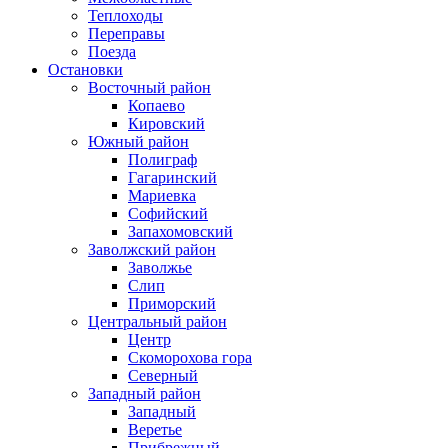
Теплоходы
Переправы
Поезда
Остановки
Восточный район
Копаево
Кировский
Южный район
Полиграф
Гагаринский
Мариевка
Софийский
Запахомовский
Заволжский район
Заволжье
Слип
Приморский
Центральный район
Центр
Скоморохова гора
Северный
Западный район
Западный
Веретье
Прибрежный