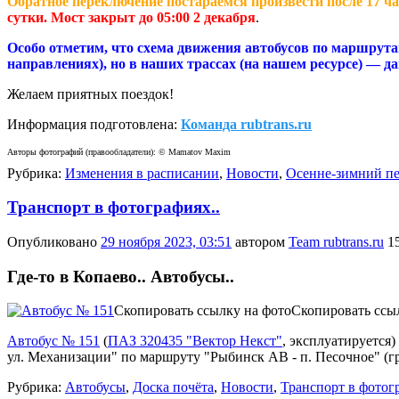
Обратное переключение постараемся произвести после 17 ча
сутки. Мост закрыт до 05:00 2 декабря
.
Особо отметим, что схема движения автобусов по маршрутам
направлениях), но в наших трассах (на нашем ресурсе) — д
Желаем приятных поездок!
Информация подготовлена:
Команда rubtrans.ru
Авторы фотографий (правообладатели): © Mamatov Maxim
Рубрика:
Изменения в расписании
,
Новости
,
Осенне-зимний п
Транспорт в фотографиях..
Опубликовано
29 ноября 2023, 03:51
автором
Team rubtrans.ru
1
Где-то в Копаево.. Автобусы..
Скопировать ссылку на фото
Скопировать ссы
Автобус № 151
(
ПАЗ 320435 "Вектор Некст"
,
эксплуатируется
)
ул. Механизации" по маршруту "Рыбинск АВ - п. Песочное" (гра
Рубрика:
Автобусы
,
Доска почёта
,
Новости
,
Транспорт в фотог