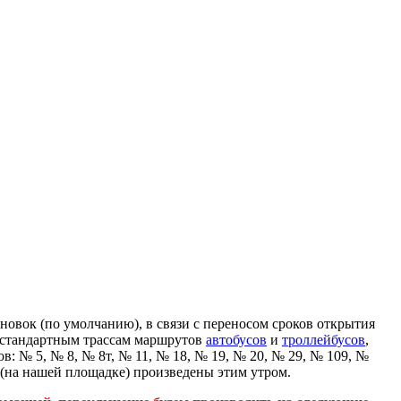
ановок (по умолчанию), в связи с переносом сроков открытия
о стандартным трассам маршрутов
автобусов
и
троллейбусов
,
: № 5, № 8, № 8т, № 11, № 18, № 19, № 20, № 29, № 109, №
 (на нашей площадке) произведены этим утром.