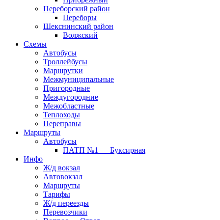
Переборский район
Переборы
Шекснинский район
Волжский
Схемы
Автобусы
Троллейбусы
Маршрутки
Межмуниципальные
Пригородные
Междугородние
Межобластные
Теплоходы
Переправы
Маршруты
Автобусы
ПАТП №1 — Буксирная
Инфо
Ж/д вокзал
Автовокзал
Маршруты
Тарифы
Ж/д переезды
Перевозчики