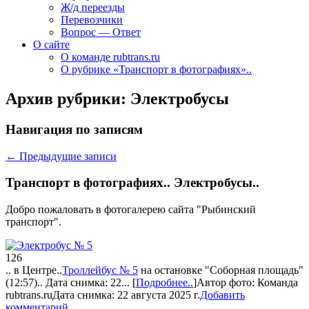
Ж/д переезды
Перевозчики
Вопрос — Ответ
О сайте
О команде rubtrans.ru
О рубрике «Транспорт в фотографиях»..
Архив рубрики:
Электробусы
Навигация по записям
←
Предыдущие записи
Транспорт в фотографиях.. Электробусы..
Добро пожаловать в фотогалерею сайта "Рыбинский
транспорт".
126
.. в Центре..
Троллейбус № 5
на остановке "Соборная площадь"
(12:57).. Дата снимка: 22...
[
Подробнее..
]
Автор фото:
Команда
rubtrans.ru
Дата снимка: 22 августа 2025 г.
Добавить
комментарий