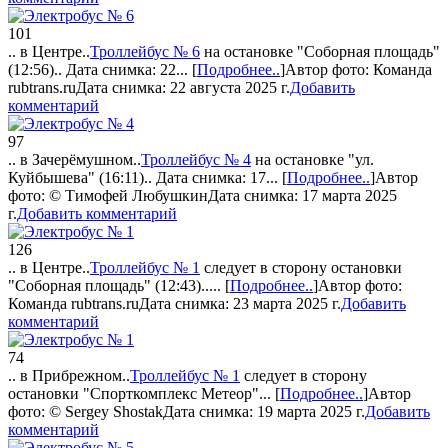
101
.. в Центре..
Троллейбус № 6
на остановке "Соборная площадь"
(12:56).. Дата снимка: 22...
[
Подробнее..
]
Автор фото:
Команда
rubtrans.ru
Дата снимка: 22 августа 2025 г.
Добавить
комментарий
97
.. в Зачерёмушном..
Троллейбус № 4
на остановке "ул.
Куйбышева" (16:11).. Дата снимка: 17...
[
Подробнее..
]
Автор
фото:
© Тимофей Любушкин
Дата снимка: 17 марта 2025
г.
Добавить комментарий
126
.. в Центре..
Троллейбус № 1
следует в сторону остановки
"Соборная площадь" (12:43).....
[
Подробнее..
]
Автор фото:
Команда rubtrans.ru
Дата снимка: 23 марта 2025 г.
Добавить
комментарий
74
.. в Прибрежном..
Троллейбус № 1
следует в сторону
остановки "Спорткомплекс Метеор"...
[
Подробнее..
]
Автор
фото:
© Sergey Shostak
Дата снимка: 19 марта 2025 г.
Добавить
комментарий