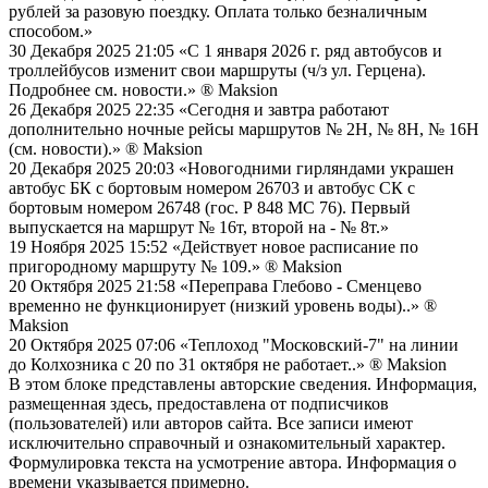
рублей за разовую поездку. Оплата только безналичным
способом.»
30 Декабря 2025 21:05
«С 1 января 2026 г. ряд автобусов и
троллейбусов изменит свои маршруты (ч/з ул. Герцена).
Подробнее см. новости.»
® Maksion
26 Декабря 2025 22:35
«Сегодня и завтра работают
дополнительно ночные рейсы маршрутов № 2Н, № 8Н, № 16Н
(см. новости).»
® Maksion
20 Декабря 2025 20:03
«Новогодними гирляндами украшен
автобус БК с бортовым номером 26703 и автобус СК с
бортовым номером 26748 (гос. Р 848 МС 76). Первый
выпускается на маршрут № 16т, второй на - № 8т.»
19 Ноября 2025 15:52
«Действует новое расписание по
пригородному маршруту № 109.»
® Maksion
20 Октября 2025 21:58
«Переправа Глебово - Сменцево
временно не функционирует (низкий уровень воды)..»
®
Maksion
20 Октября 2025 07:06
«Теплоход "Московский-7" на линии
до Колхозника с 20 по 31 октября не работает..»
® Maksion
В этом блоке представлены авторские сведения. Информация,
размещенная здесь, предоставлена от подписчиков
(пользователей) или авторов сайта. Все записи имеют
исключительно справочный и ознакомительный характер.
Формулировка текста на усмотрение автора. Информация о
времени указывается примерно.