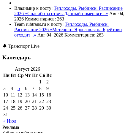
Владимир к посту:
Теплоходы. Рыбинск. Расписание
2026
«Спасибо за ответ. Данный номер все ..»
Авг 04,
2026
Комментариев: 263
Team rubtrans.ru к посту:
Теплоходы. Рыбинск.
Расписание 2026
«Метеор от Ярославля на Брейтово
отходит ..»
Авг 04, 2026
Комментариев: 263
🔔 Транспорт Live
Календарь
Август 2026
Пн
Вт
Ср
Чт
Пт
Сб
Вс
1
2
3
4
5
6
7
8
9
10
11
12
13
14
15
16
17
18
19
20
21
22
23
24
25
26
27
28
29
30
31
« Июл
Реклама
Зайди с мобильного..