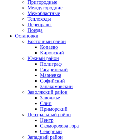
Пригородные
Междугородние
Межобластные
Теплоходы
Переправы
Поезда
Остановки
Восточный район
Копаево
Кировский
Южный район
Полиграф
Гагаринский
Мариевка
Софийский
Запахомовский
Заволжский район
Заволжье
Слип
Приморский
Центральный район
Центр
Скоморохова гора
Северный
Западный район