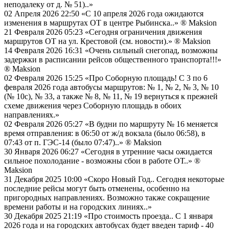
неподалеку от д. № 51)..»
02 Апреля 2026 22:50
«С 10 апреля 2026 года ожидаются
изменения в маршрутах ОТ в центре Рыбинска..»
® Maksion
21 Февраля 2026 05:23
«Сегодня ограничения движения
маршрутов ОТ на ул. Крестовой (см. новости).»
® Maksion
14 Февраля 2026 16:31
«Очень сильный снегопад, возможны
задержки в расписании рейсов общественного транспорта!!!»
® Maksion
02 Февраля 2026 15:25
«Про Соборную площадь! С 3 по 6
февраля 2026 года автобусы маршрутов: № 1, № 2, № 3, № 10
(№ 10с), № 33, а также № 8, № 11, № 19 вернуться к прежней
схеме движения через Соборную площадь в обоих
направлениях.»
02 Февраля 2026 05:27
«В будни по маршруту № 16 меняется
время отправления: в 06:50 от ж/д вокзала (было 06:58), в
07:43 от п. ГЭС-14 (было 07:47)..»
® Maksion
30 Января 2026 06:27
«Сегодня в утренние часы ожидается
сильное похолодание - возможны сбои в работе ОТ..»
®
Maksion
31 Декабря 2025 10:00
«Скоро Новый Год.. Сегодня некоторые
последние рейсы могут быть отменены, особенно на
пригородных направлениях. Возможно также сокращение
времени работы и на городских линиях..»
30 Декабря 2025 21:19
«Про стоимость проезда.. С 1 января
2026 года и на городских автобусах будет введен тариф - 40