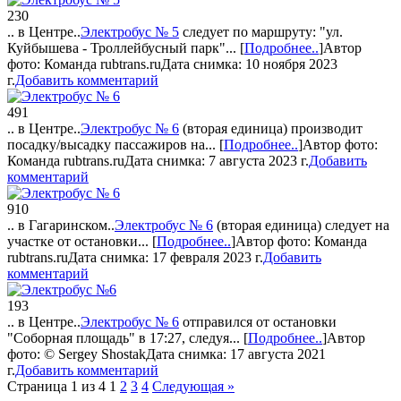
230
.. в Центре..
Электробус № 5
следует по маршруту: "ул.
Куйбышева - Троллейбусный парк"...
[
Подробнее..
]
Автор
фото:
Команда rubtrans.ru
Дата снимка: 10 ноября 2023
г.
Добавить комментарий
491
.. в Центре..
Электробус № 6
(вторая единица) производит
посадку/высадку пассажиров на...
[
Подробнее..
]
Автор фото:
Команда rubtrans.ru
Дата снимка: 7 августа 2023 г.
Добавить
комментарий
910
.. в Гагаринском..
Электробус № 6
(вторая единица) следует на
участке от остановки...
[
Подробнее..
]
Автор фото:
Команда
rubtrans.ru
Дата снимка: 17 февраля 2023 г.
Добавить
комментарий
193
.. в Центре..
Электробус № 6
отправился от остановки
"Соборная площадь" в 17:27, следуя...
[
Подробнее..
]
Автор
фото:
© Sergey Shostak
Дата снимка: 17 августа 2021
г.
Добавить комментарий
Страница 1 из 4
1
2
3
4
Следующая »