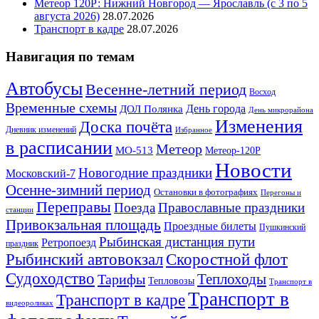
Метеор 120Р: Нижний Новгород — Ярославль (с 3 по 5
августа 2026)
28.07.2026
Транспорт в кадре
28.07.2026
Навигация по темам
Автобусы
Весенне-летний период
Восход
Временные схемы
ДОЛ Полянка
День города
День микрорайона
Изменения
Доска почёта
Дневник изменений
Избранное
в расписании
Метеор
МО-513
Метеор-120Р
Новости
Новогодние праздники
Московский-7
Осенне-зимний период
Остановки в фотографиях
Перегоны и
Переправы
Поезда
Православные праздники
станции
Привокзальная площадь
Проездные билеты
Пушкинский
Рыбинская дистанция пути
Ретропоезд
праздник
Рыбинский автовокзал
Скоростной флот
Судоходство
Теплоходы
Тарифы
Тепловозы
Транспорт в
Транспорт в
Транспорт в кадре
видеороликах