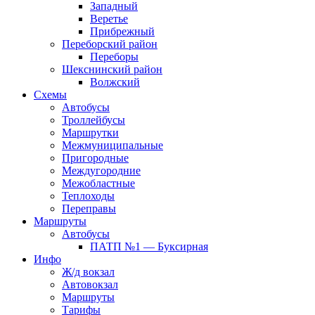
Западный
Веретье
Прибрежный
Переборский район
Переборы
Шекснинский район
Волжский
Схемы
Автобусы
Троллейбусы
Маршрутки
Межмуниципальные
Пригородные
Междугородние
Межобластные
Теплоходы
Переправы
Маршруты
Автобусы
ПАТП №1 — Буксирная
Инфо
Ж/д вокзал
Автовокзал
Маршруты
Тарифы