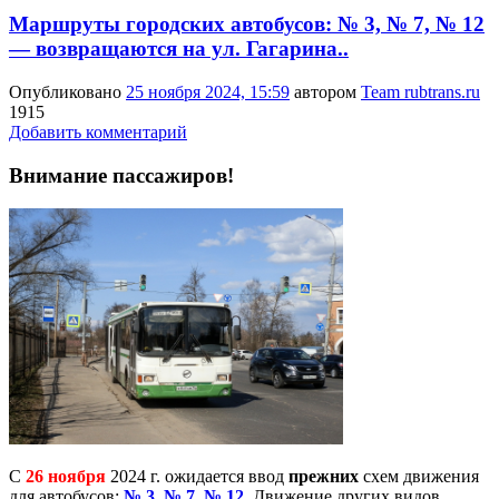
Маршруты городских автобусов: № 3, № 7, № 12
— возвращаются на ул. Гагарина..
Опубликовано
25 ноября 2024, 15:59
автором
Team rubtrans.ru
1915
Добавить комментарий
Внимание пассажиров!
С
26 ноября
2024 г. ожидается ввод
прежних
схем движения
для автобусов:
№ 3
,
№ 7
,
№ 12
. Движение других видов