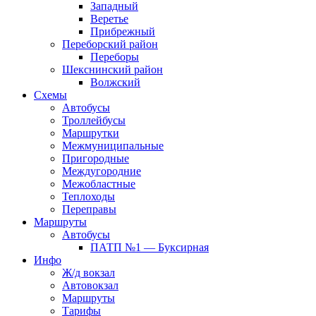
Западный
Веретье
Прибрежный
Переборский район
Переборы
Шекснинский район
Волжский
Схемы
Автобусы
Троллейбусы
Маршрутки
Межмуниципальные
Пригородные
Междугородние
Межобластные
Теплоходы
Переправы
Маршруты
Автобусы
ПАТП №1 — Буксирная
Инфо
Ж/д вокзал
Автовокзал
Маршруты
Тарифы