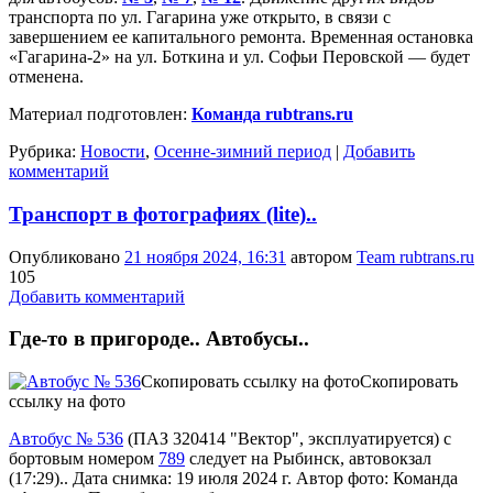
транспорта по ул. Гагарина уже открыто, в связи с
завершением ее капитального ремонта. Временная остановка
«Гагарина-2» на ул. Боткина и ул. Софьи Перовской — будет
отменена.
Материал подготовлен:
Команда rubtrans.ru
Рубрика:
Новости
,
Осенне-зимний период
|
Добавить
комментарий
Транспорт в фотографиях (lite)..
Опубликовано
21 ноября 2024, 16:31
автором
Team rubtrans.ru
105
Добавить комментарий
Где-то в пригороде.. Автобусы..
Скопировать ссылку на фото
Скопировать
ссылку на фото
Автобус № 536
(
ПАЗ 320414 "Вектор"
,
эксплуатируется
) с
бортовым номером
789
следует на Рыбинск, автовокзал
(17:29).. Дата снимка: 19 июля 2024 г. Автор фото: Команда