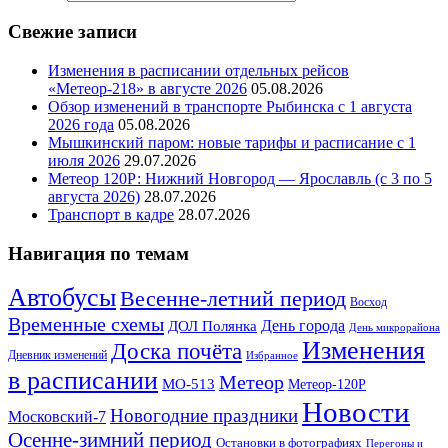
Свежие записи
Изменения в расписании отдельных рейсов
«Метеор-218» в августе 2026
05.08.2026
Обзор изменений в транспорте Рыбинска с 1 августа
2026 года
05.08.2026
Мышкинский паром: новые тарифы и расписание с 1
июля 2026
29.07.2026
Метеор 120Р: Нижний Новгород — Ярославль (с 3 по 5
августа 2026)
28.07.2026
Транспорт в кадре
28.07.2026
Навигация по темам
Автобусы
Весенне-летний период
Восход
Временные схемы
ДОЛ Полянка
День города
День микрорайона
Изменения
Доска почёта
Дневник изменений
Избранное
в расписании
Метеор
МО-513
Метеор-120Р
Новости
Новогодние праздники
Московский-7
Осенне-зимний период
Остановки в фотографиях
Перегоны и