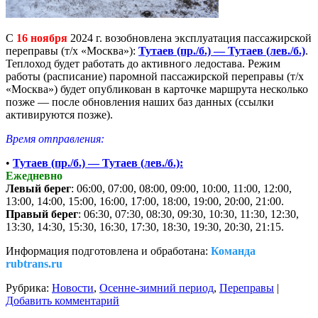
С
16 ноября
2024 г. возобновлена эксплуатация пассажирской
переправы (т/х «Москва»):
Тутаев (пр./б.) — Тутаев (лев./б.)
.
Теплоход будет работать до активного ледостава. Режим
работы (расписание) паромной пассажирской переправы (т/х
«Москва») будет опубликован в карточке маршрута несколько
позже — после обновления наших баз данных (ссылки
активируются позже).
Время отправления:
•
Тутаев (пр./б.) — Тутаев (лев./б.):
Ежедневно
Левый берег
: 06:00, 07:00, 08:00, 09:00, 10:00, 11:00, 12:00,
13:00, 14:00, 15:00, 16:00, 17:00, 18:00, 19:00, 20:00, 21:00.
Правый берег
: 06:30, 07:30, 08:30, 09:30, 10:30, 11:30, 12:30,
13:30, 14:30, 15:30, 16:30, 17:30, 18:30, 19:30, 20:30, 21:15.
Информация подготовлена и обработана:
Команда
rubtrans.ru
Рубрика:
Новости
,
Осенне-зимний период
,
Переправы
|
Добавить комментарий