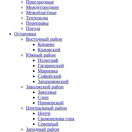
Пригородные
Междугородние
Межобластные
Теплоходы
Переправы
Поезда
Остановки
Восточный район
Копаево
Кировский
Южный район
Полиграф
Гагаринский
Мариевка
Софийский
Запахомовский
Заволжский район
Заволжье
Слип
Приморский
Центральный район
Центр
Скоморохова гора
Северный
Западный район