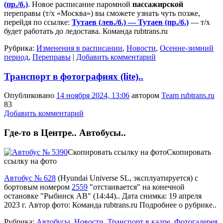
(пр./б.)
. Новое расписание паромной
пассажирской
переправы (т/х «Москва») вы сможете узнать чуть позже,
перейдя по ссылке:
Тутаев (лев./б.) — Тутаев (пр./б.)
— т/х
будет работать до ледостава. Команда rubtrans.ru
Рубрика:
Изменения в расписании
,
Новости
,
Осенне-зимний
период
,
Переправы
|
Добавить комментарий
Транспорт в фотографиях (lite)..
Опубликовано
14 ноября 2024, 13:06
автором
Team rubtrans.ru
83
Добавить комментарий
Где-то в Центре.. Автобусы..
Скопировать ссылку на фото
Скопировать
ссылку на фото
Автобус № 628
(
Hyundai Universe SL
,
эксплуатируется
) с
бортовым номером
2559
"отстаивается" на конечной
остановке "Рыбинск АВ" (14:44).. Дата снимка: 19 апреля
2023 г. Автор фото: Команда rubtrans.ru
Подробнее о рубрике..
Рубрика:
Автобусы
,
Новости
,
Транспорт в кадре
,
Фотогалерея