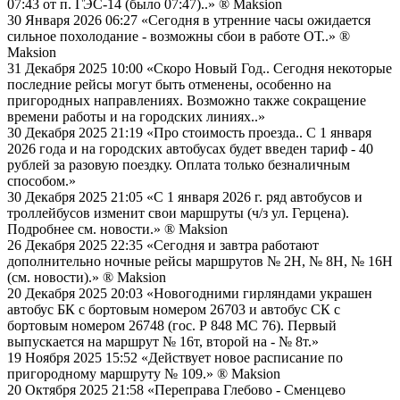
07:43 от п. ГЭС-14 (было 07:47)..»
® Maksion
30 Января 2026 06:27
«Сегодня в утренние часы ожидается
сильное похолодание - возможны сбои в работе ОТ..»
®
Maksion
31 Декабря 2025 10:00
«Скоро Новый Год.. Сегодня некоторые
последние рейсы могут быть отменены, особенно на
пригородных направлениях. Возможно также сокращение
времени работы и на городских линиях..»
30 Декабря 2025 21:19
«Про стоимость проезда.. С 1 января
2026 года и на городских автобусах будет введен тариф - 40
рублей за разовую поездку. Оплата только безналичным
способом.»
30 Декабря 2025 21:05
«С 1 января 2026 г. ряд автобусов и
троллейбусов изменит свои маршруты (ч/з ул. Герцена).
Подробнее см. новости.»
® Maksion
26 Декабря 2025 22:35
«Сегодня и завтра работают
дополнительно ночные рейсы маршрутов № 2Н, № 8Н, № 16Н
(см. новости).»
® Maksion
20 Декабря 2025 20:03
«Новогодними гирляндами украшен
автобус БК с бортовым номером 26703 и автобус СК с
бортовым номером 26748 (гос. Р 848 МС 76). Первый
выпускается на маршрут № 16т, второй на - № 8т.»
19 Ноября 2025 15:52
«Действует новое расписание по
пригородному маршруту № 109.»
® Maksion
20 Октября 2025 21:58
«Переправа Глебово - Сменцево