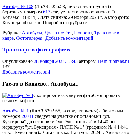
Автобус № 108
(
ЛиАЗ 5256.53
,
не эксплуатируется
) с
бортовым номером
617
следует в сторону остановки "п.
Копаево" (14:44).. Дата снимка: 29 ноября 2023 г. Автор фото:
Команда rubtrans.ru
Подробнее о рубрике..
Рубрика:
Автобусы
,
Доска почёта
,
Новости
,
Транспорт в
кадре
,
Фотогалерея
|
Добавить комментарий
Транспорт в фотографиях..
Опубликовано
28 ноября 2024, 15:43
автором
Team rubtrans.ru
137
Добавить комментарий
Где-то в Копаево.. Автобусы..
Скопировать ссылку на фото
Скопировать
ссылку на фото
Автобус № 1
(
ЛиАЗ 5292.65
,
эксплуатируется
) с бортовым
номером
26031
следует на участке от остановки "ул.
Буксирная" до остановки "ул. Элеваторная" в 14:40 по
маршруту: "ул. Буксирная - ПАТП № 1" (графиком № 4 14:41
от ул. Буксирной).. Дата снимка: 1 августа 2024 г. Автор фото: