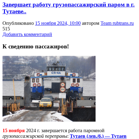
Завершает работу грузопассажирский паром в г.
Тутаеве..
Опубликовано
15 ноября 2024, 10:00
автором
Team rubtrans.ru
515
Добавить комментарий
К сведению пассажиров!
15 ноября
2024 г. завершается работа паромной
грузопассажирской переправы
:
Тутаев (лев./б.) — Тутаев