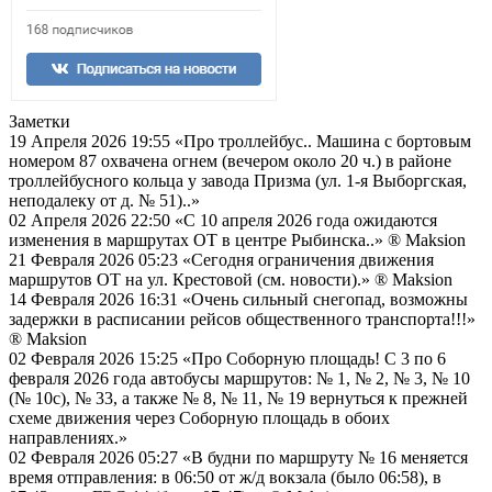
Заметки
19 Апреля 2026 19:55
«Про троллейбус.. Машина с бортовым
номером 87 охвачена огнем (вечером около 20 ч.) в районе
троллейбусного кольца у завода Призма (ул. 1-я Выборгская,
неподалеку от д. № 51)..»
02 Апреля 2026 22:50
«С 10 апреля 2026 года ожидаются
изменения в маршрутах ОТ в центре Рыбинска..»
® Maksion
21 Февраля 2026 05:23
«Сегодня ограничения движения
маршрутов ОТ на ул. Крестовой (см. новости).»
® Maksion
14 Февраля 2026 16:31
«Очень сильный снегопад, возможны
задержки в расписании рейсов общественного транспорта!!!»
® Maksion
02 Февраля 2026 15:25
«Про Соборную площадь! С 3 по 6
февраля 2026 года автобусы маршрутов: № 1, № 2, № 3, № 10
(№ 10с), № 33, а также № 8, № 11, № 19 вернуться к прежней
схеме движения через Соборную площадь в обоих
направлениях.»
02 Февраля 2026 05:27
«В будни по маршруту № 16 меняется
время отправления: в 06:50 от ж/д вокзала (было 06:58), в