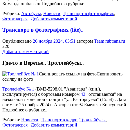
Команда rubtrans.ru
Подробнее о рубрике..
Рубрика:
Автобусы
,
Новости
,
Транспорт в фотографиях
,
Фотогалерея
|
Добавить комментарий
Транспорт в фотографиях (lite)..
Опубликовано
26 ноября 2024, 03:51
автором
Team rubtrans.ru
220
Добавить комментарий
Где-то в Веретье.. Троллейбусы..
Скопировать ссылку на фото
Скопировать
ссылку на фото
Троллейбус № 1
(
ВМЗ-5298.01 "Авангард" (син.)
,
эксплуатируется
) с бортовым номером
43
"отстаивается" на
начальной / конечной станции "ул. Расторгуева" (15:54).. Дата
снимка: 25 ноября 2024 г. Автор фото: © Емельян Корсунский
Подробнее о рубрике..
Рубрика:
Новости
,
Транспорт в кадре
,
Троллейбусы
,
Фотогалерея
|
Добавить комментарий