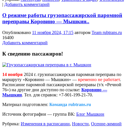
|
Добавить комментарий
О режиме работы грузопассажирской паромной
переправы Коровино — Мышкин..
Опубликовано
11 ноября 2024, 17:15
автором
Team rubtrans.ru
16400
Добавить комментарий
К сведению пассажиров!
14 ноября
2024 г. грузопассажирская паромная переправа по
маршруту «Коровино — Мышкин» —
временно не работает
.
Расписание паромной пассажирской переправы (т/х «Речной
76») на другие дни доступно по ссылке:
Коровино —
Мышкин
. Тел. для справок: +7-901-199-21-70.
Материал подготовлен:
Команда rubtrans.ru
Источник фотографии — группа ВК:
Блог Мышкин
Рубрика:
Изменения в расписании
,
Новости
,
Осенне-зимний