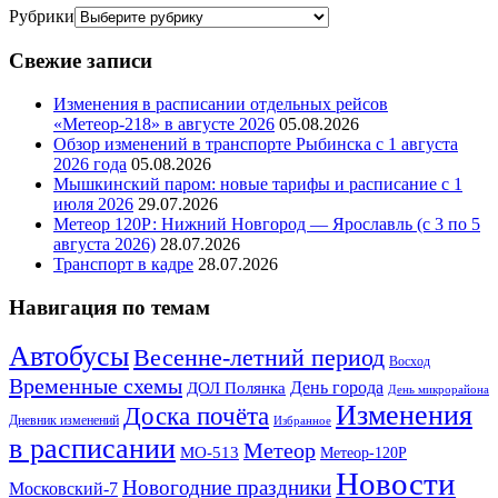
Рубрики
Свежие записи
Изменения в расписании отдельных рейсов
«Метеор-218» в августе 2026
05.08.2026
Обзор изменений в транспорте Рыбинска с 1 августа
2026 года
05.08.2026
Мышкинский паром: новые тарифы и расписание с 1
июля 2026
29.07.2026
Метеор 120Р: Нижний Новгород — Ярославль (с 3 по 5
августа 2026)
28.07.2026
Транспорт в кадре
28.07.2026
Навигация по темам
Автобусы
Весенне-летний период
Восход
Временные схемы
ДОЛ Полянка
День города
День микрорайона
Изменения
Доска почёта
Дневник изменений
Избранное
в расписании
Метеор
МО-513
Метеор-120Р
Новости
Новогодние праздники
Московский-7