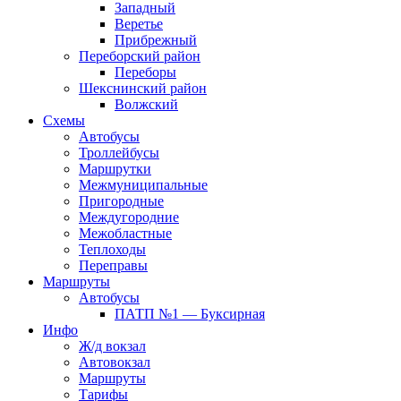
Западный
Веретье
Прибрежный
Переборский район
Переборы
Шекснинский район
Волжский
Схемы
Автобусы
Троллейбусы
Маршрутки
Межмуниципальные
Пригородные
Междугородние
Межобластные
Теплоходы
Переправы
Маршруты
Автобусы
ПАТП №1 — Буксирная
Инфо
Ж/д вокзал
Автовокзал
Маршруты
Тарифы