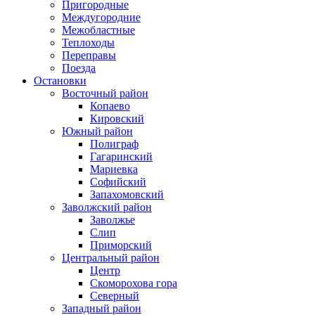
Пригородные
Междугородние
Межобластные
Теплоходы
Переправы
Поезда
Остановки
Восточный район
Копаево
Кировский
Южный район
Полиграф
Гагаринский
Мариевка
Софийский
Запахомовский
Заволжский район
Заволжье
Слип
Приморский
Центральный район
Центр
Скоморохова гора
Северный
Западный район