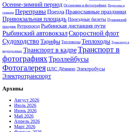
Осенне-зимний период
Остановки в фотографиях
Перегоны и
Переправы
Поезда
Православные праздники
станции
Привокзальная площадь
Проездные билеты
Пушкинский
Рыбинская дистанция пути
Ретропоезд
праздник
Рыбинский автовокзал
Скоростной флот
Судоходство
Теплоходы
Тарифы
Тепловозы
Транспорт в
Транспорт в
Транспорт в кадре
видеороликах
фотографиях
Троллейбусы
Фотогалерея
Электробусы
ЦЛС Дёмино
Электротранспорт
Архивы
Август 2026
Июль 2026
Июнь 2026
Май 2026
Апрель 2026
Март 2026
Февраль 2026