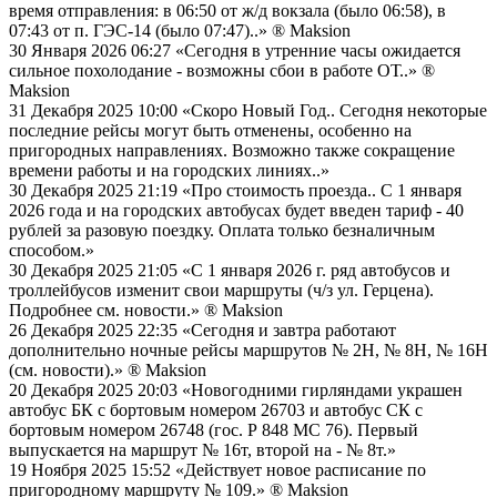
время отправления: в 06:50 от ж/д вокзала (было 06:58), в
07:43 от п. ГЭС-14 (было 07:47)..»
® Maksion
30 Января 2026 06:27
«Сегодня в утренние часы ожидается
сильное похолодание - возможны сбои в работе ОТ..»
®
Maksion
31 Декабря 2025 10:00
«Скоро Новый Год.. Сегодня некоторые
последние рейсы могут быть отменены, особенно на
пригородных направлениях. Возможно также сокращение
времени работы и на городских линиях..»
30 Декабря 2025 21:19
«Про стоимость проезда.. С 1 января
2026 года и на городских автобусах будет введен тариф - 40
рублей за разовую поездку. Оплата только безналичным
способом.»
30 Декабря 2025 21:05
«С 1 января 2026 г. ряд автобусов и
троллейбусов изменит свои маршруты (ч/з ул. Герцена).
Подробнее см. новости.»
® Maksion
26 Декабря 2025 22:35
«Сегодня и завтра работают
дополнительно ночные рейсы маршрутов № 2Н, № 8Н, № 16Н
(см. новости).»
® Maksion
20 Декабря 2025 20:03
«Новогодними гирляндами украшен
автобус БК с бортовым номером 26703 и автобус СК с
бортовым номером 26748 (гос. Р 848 МС 76). Первый
выпускается на маршрут № 16т, второй на - № 8т.»
19 Ноября 2025 15:52
«Действует новое расписание по
пригородному маршруту № 109.»
® Maksion