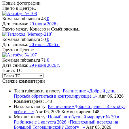
Новые фотографии
Где-то в Центре..
Команда rubtrans.ru
43
0
Дата снимка:
29 июня 2026 г.
Где-то между Копаево и Семёновским..
Команда rubtrans.ru
50
0
Дата снимка:
20 июля 2026 г.
Где-то в Центре..
Команда rubtrans.ru
71
0
Дата снимка:
29 июня 2026 г.
Поиск ТС
Свежие комментарии
Team rubtrans.ru к посту:
Расписание
«Добрый день.
Просьба обратиться в контролирующее ..»
Авг 06, 2026
Комментариев: 148
Наталья к посту:
Расписание
«Добрый день! 114 автобус,
рейс из ..»
Авг 06, 2026
Комментариев: 148
Михаил к посту:
Новый автобусный маршрут № 39 в
Рыбинске с 1 августа 2026
«Пешеходный переход на
Большой Тоговщинской? Дорогу ..»
Авг 05, 2026