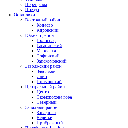
Переправы
Поезда
Остановки
Восточный район
Копаево
Кировский
Южный район
Полиграф
Гагаринский
Мариевка
Софийский
Запахомовский
Заволжский район
Заволжье
Слип
Приморский
Центральный район
Центр
Скоморохова гора
Северный
Западный район
Западный
Веретье
Прибрежный
Переборский район