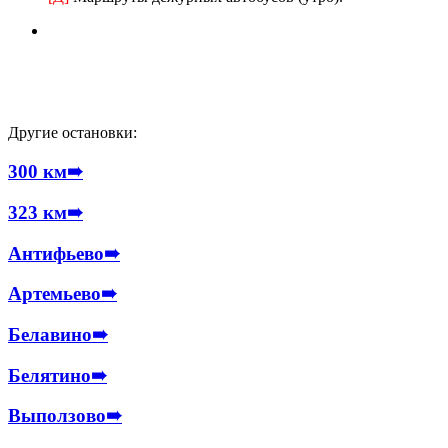
Другие остановки:
300 км
➠
323 км
➠
Антифьево
➠
Артемьево
➠
Белавино
➠
Белятино
➠
Выползово
➠