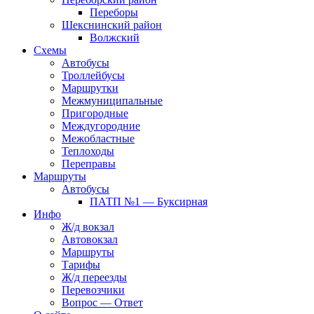
Переборы
Шекснинский район
Волжский
Схемы
Автобусы
Троллейбусы
Маршрутки
Межмуниципальные
Пригородные
Междугородние
Межобластные
Теплоходы
Переправы
Маршруты
Автобусы
ПАТП №1 — Буксирная
Инфо
Ж/д вокзал
Автовокзал
Маршруты
Тарифы
Ж/д переезды
Перевозчики
Вопрос — Ответ