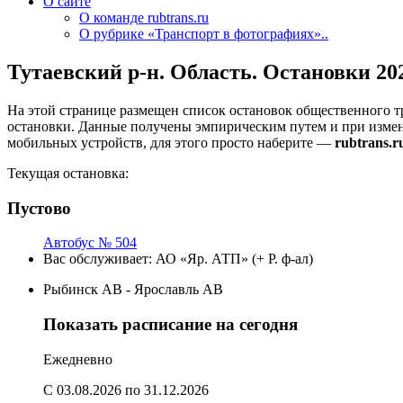
О сайте
О команде rubtrans.ru
О рубрике «Транспорт в фотографиях»..
Тутаевский р-н. Область. Остановки 20
На этой странице размещен список остановок общественного т
остановки. Данные получены эмпирическим путем и при изме
мобильных устройств, для этого просто наберите —
rubtrans.r
Текущая остановка:
Пустово
Автобус № 504
Вас обслуживает:
АО «Яр. АТП» (+ Р. ф-ал)
Рыбинск АВ - Ярославль АВ
Показать расписание на сегодня
Ежедневно
C 03.08.2026
по 31.12.2026