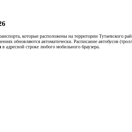
26
ранспорта, которые расположены на территории Тутаевского рай
нениях обновляются автоматически.
Расписание автобусов (тролл
u
в адресной строке любого мобильного браузера.