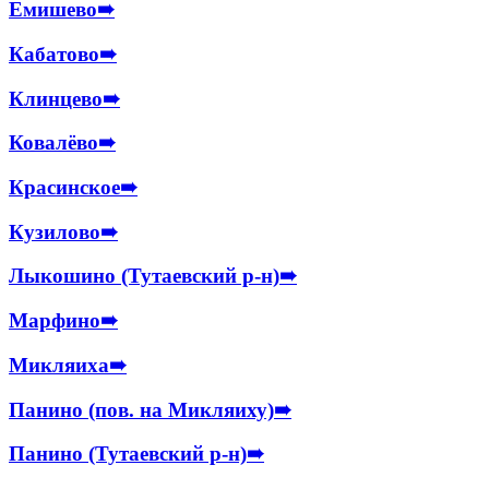
Емишево
➠
Кабатово
➠
Клинцево
➠
Ковалёво
➠
Красинское
➠
Кузилово
➠
Лыкошино (Тутаевский р-н)
➠
Марфино
➠
Микляиха
➠
Панино (пов. на Микляиху)
➠
Панино (Тутаевский р-н)
➠