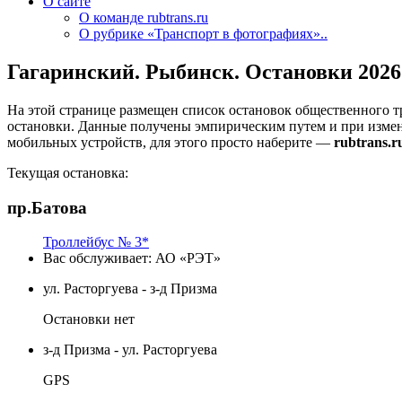
О сайте
О команде rubtrans.ru
О рубрике «Транспорт в фотографиях»..
Гагаринский. Рыбинск. Остановки 2026
На этой странице размещен список остановок общественного т
остановки. Данные получены эмпирическим путем и при изме
мобильных устройств, для этого просто наберите —
rubtrans.r
Текущая остановка:
пр.Батова
Троллейбус № 3*
Вас обслуживает:
АО «РЭТ»
ул. Расторгуева - з-д Призма
Остановки нет
з-д Призма - ул. Расторгуева
GPS