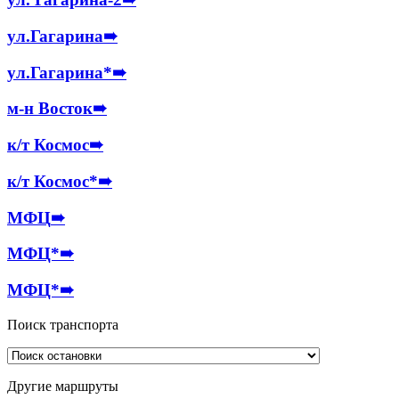
ул.Гагарина
➠
ул.Гагарина*
➠
м-н Восток
➠
к/т Космос
➠
к/т Космос*
➠
МФЦ
➠
МФЦ*
➠
МФЦ*
➠
Поиск транспорта
Другие маршруты