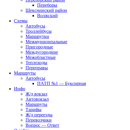
Переборы
Шекснинский район
Волжский
Схемы
Автобусы
Троллейбусы
Маршрутки
Межмуниципальные
Пригородные
Междугородние
Межобластные
Теплоходы
Переправы
Маршруты
Автобусы
ПАТП №1 — Буксирная
Инфо
Ж/д вокзал
Автовокзал
Маршруты
Тарифы
Ж/д переезды
Перевозчики
Вопрос — Ответ