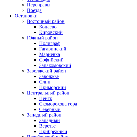
Переправы
Поезда
Остановки
Восточный район
Копаево
Кировский
Южный район
Полиграф
Гагаринский
Мариевка
Софийский
Запахомовский
Заволжский район
Заволжье
Слип
Приморский
Центральный район
Центр
Скоморохова гора
Северный
Западный район
Западный
Веретье
Прибрежный
Переборский район