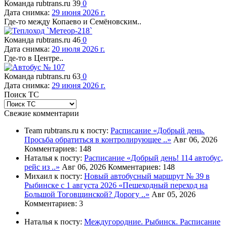
Команда rubtrans.ru
39
0
Дата снимка:
29 июня 2026 г.
Где-то между Копаево и Семёновским..
Команда rubtrans.ru
46
0
Дата снимка:
20 июля 2026 г.
Где-то в Центре..
Команда rubtrans.ru
63
0
Дата снимка:
29 июня 2026 г.
Поиск ТС
Свежие комментарии
Team rubtrans.ru к посту:
Расписание
«Добрый день.
Просьба обратиться в контролирующее ..»
Авг 06, 2026
Комментариев: 148
Наталья к посту:
Расписание
«Добрый день! 114 автобус,
рейс из ..»
Авг 06, 2026
Комментариев: 148
Михаил к посту:
Новый автобусный маршрут № 39 в
Рыбинске с 1 августа 2026
«Пешеходный переход на
Большой Тоговщинской? Дорогу ..»
Авг 05, 2026
Комментариев: 3
Наталья к посту:
Междугородние. Рыбинск. Расписание