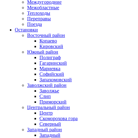
Междугородние
Межобластные
Теплоходы
Переправы
Поезда
Остановки
Восточный район
Копаево
Кировский
Южный район
Полиграф
Гагаринский
Мариевка
Софийский
Запахомовский
Заволжский район
Заволжье
Слип
Приморский
Центральный район
Центр
Скоморохова гора
Северный
Западный район
Западный