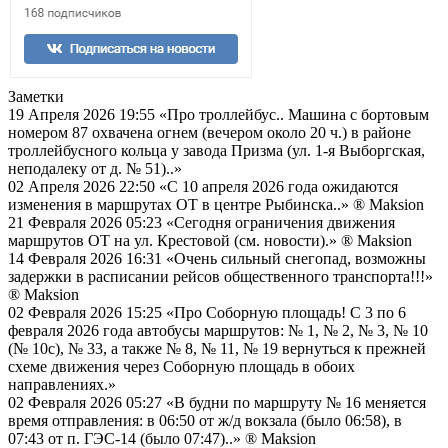
Заметки
19 Апреля 2026 19:55
«Про троллейбус.. Машина с бортовым
номером 87 охвачена огнем (вечером около 20 ч.) в районе
троллейбусного кольца у завода Призма (ул. 1-я Выборгская,
неподалеку от д. № 51)..»
02 Апреля 2026 22:50
«С 10 апреля 2026 года ожидаются
изменения в маршрутах ОТ в центре Рыбинска..»
® Maksion
21 Февраля 2026 05:23
«Сегодня ограничения движения
маршрутов ОТ на ул. Крестовой (см. новости).»
® Maksion
14 Февраля 2026 16:31
«Очень сильный снегопад, возможны
задержки в расписании рейсов общественного транспорта!!!»
® Maksion
02 Февраля 2026 15:25
«Про Соборную площадь! С 3 по 6
февраля 2026 года автобусы маршрутов: № 1, № 2, № 3, № 10
(№ 10с), № 33, а также № 8, № 11, № 19 вернуться к прежней
схеме движения через Соборную площадь в обоих
направлениях.»
02 Февраля 2026 05:27
«В будни по маршруту № 16 меняется
время отправления: в 06:50 от ж/д вокзала (было 06:58), в
07:43 от п. ГЭС-14 (было 07:47)..»
® Maksion