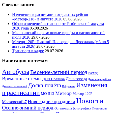
Свежие записи
Изменения в расписании отдельных рейсов
«Метеор-218» в августе 2026
05.08.2026
Обзор изменений в транспорте Рыбинска с 1 августа
2026 года
05.08.2026
Мышкинский паром: новые тарифы и расписание с 1
июля 2026
29.07.2026
Метеор 120Р: Нижний Новгород — Ярославль (с 3 по 5
августа 2026)
28.07.2026
Транспорт в кадре
28.07.2026
Навигация по темам
Автобусы
Весенне-летний период
Восход
Временные схемы
ДОЛ Полянка
День города
День микрорайона
Изменения
Доска почёта
Дневник изменений
Избранное
в расписании
Метеор
МО-513
Метеор-120Р
Новости
Новогодние праздники
Московский-7
Осенне-зимний период
Остановки в фотографиях
Перегоны и