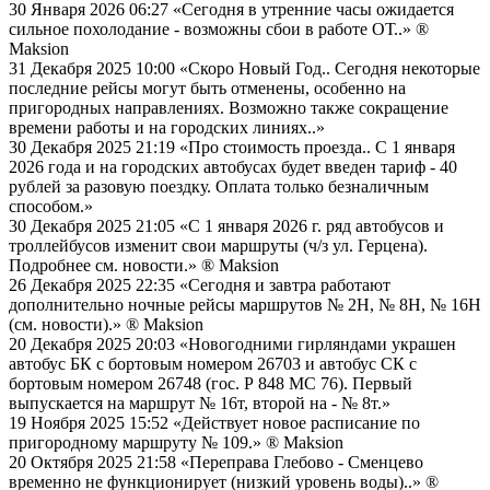
30 Января 2026 06:27
«Сегодня в утренние часы ожидается
сильное похолодание - возможны сбои в работе ОТ..»
®
Maksion
31 Декабря 2025 10:00
«Скоро Новый Год.. Сегодня некоторые
последние рейсы могут быть отменены, особенно на
пригородных направлениях. Возможно также сокращение
времени работы и на городских линиях..»
30 Декабря 2025 21:19
«Про стоимость проезда.. С 1 января
2026 года и на городских автобусах будет введен тариф - 40
рублей за разовую поездку. Оплата только безналичным
способом.»
30 Декабря 2025 21:05
«С 1 января 2026 г. ряд автобусов и
троллейбусов изменит свои маршруты (ч/з ул. Герцена).
Подробнее см. новости.»
® Maksion
26 Декабря 2025 22:35
«Сегодня и завтра работают
дополнительно ночные рейсы маршрутов № 2Н, № 8Н, № 16Н
(см. новости).»
® Maksion
20 Декабря 2025 20:03
«Новогодними гирляндами украшен
автобус БК с бортовым номером 26703 и автобус СК с
бортовым номером 26748 (гос. Р 848 МС 76). Первый
выпускается на маршрут № 16т, второй на - № 8т.»
19 Ноября 2025 15:52
«Действует новое расписание по
пригородному маршруту № 109.»
® Maksion
20 Октября 2025 21:58
«Переправа Глебово - Сменцево
временно не функционирует (низкий уровень воды)..»
®