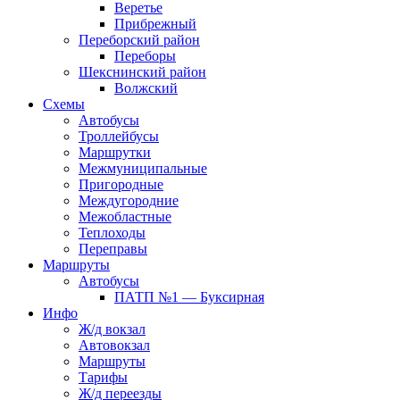
Веретье
Прибрежный
Переборский район
Переборы
Шекснинский район
Волжский
Схемы
Автобусы
Троллейбусы
Маршрутки
Межмуниципальные
Пригородные
Междугородние
Межобластные
Теплоходы
Переправы
Маршруты
Автобусы
ПАТП №1 — Буксирная
Инфо
Ж/д вокзал
Автовокзал
Маршруты
Тарифы
Ж/д переезды