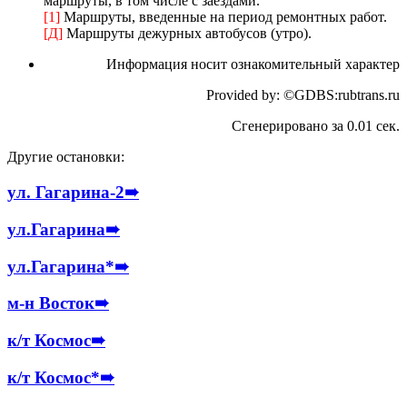
маршруты, в том числе с заездами.
[1]
Маршруты, введенные на период ремонтных работ.
[Д]
Маршруты дежурных автобусов (утро).
Информация носит ознакомительный характер
Provided by: ©GDBS:rubtrans.ru
Сгенерировано за 0.01 сек.
Другие остановки:
ул. Гагарина-2
➠
ул.Гагарина
➠
ул.Гагарина*
➠
м-н Восток
➠
к/т Космос
➠
к/т Космос*
➠