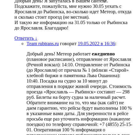
Добрый день! Я запуталась в Вашем сайте🙈.
Подскажите, пожалуйста, мне нужно 30.05 уехать с
Ярославля до Рыбинска, во-сколько идет Метеор, откуда
и сколько стоит проезд (не местная).
И такую же информацию на 31.05 только от Рыбинска
до Ярославля. Благодарю!
Ответить
↓
Team rubtrans.ru
говорит
19.05.2022 в 16:36
:
Добрый день! Метеор работает
ежедневно
(плановое расписание), отправление от Ярославля
(Речной вокзал): 14:10. Отправление от Рыбинска
(до Ярославля) от причала № 1 (вблизи «Старой»
хлебной биржи и памятника Льва Ошанина):
10:40. Посадка на судно за 10 минут до
отправления в порядке живой очереди. Стоимость
проезда «Ярославль — Рыбинск» составит — 298
руб. Билеты на борту судна за наличный расчет.
Обратите внимание на то, что мы (как сайт) не
даем гарантию, что рейсы будут выполнены 100 %
в указанные вами даты. Для уверенности в рейсе
просьба еще раз уточнить информацию (накануне
поездки) по телефону справочной: +7 (4855) 25-15-
01. Оперативная 100 % информация о