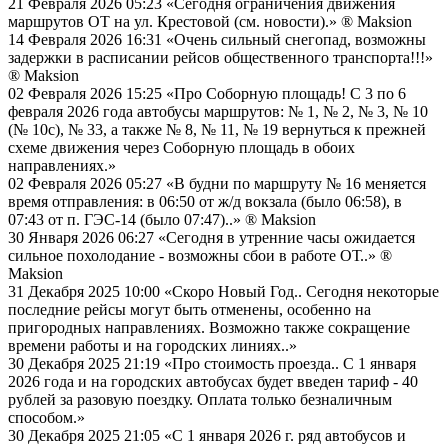
21 Февраля 2026 05:23
«Сегодня ограничения движения
маршрутов ОТ на ул. Крестовой (см. новости).»
® Maksion
14 Февраля 2026 16:31
«Очень сильный снегопад, возможны
задержки в расписании рейсов общественного транспорта!!!»
® Maksion
02 Февраля 2026 15:25
«Про Соборную площадь! С 3 по 6
февраля 2026 года автобусы маршрутов: № 1, № 2, № 3, № 10
(№ 10с), № 33, а также № 8, № 11, № 19 вернуться к прежней
схеме движения через Соборную площадь в обоих
направлениях.»
02 Февраля 2026 05:27
«В будни по маршруту № 16 меняется
время отправления: в 06:50 от ж/д вокзала (было 06:58), в
07:43 от п. ГЭС-14 (было 07:47)..»
® Maksion
30 Января 2026 06:27
«Сегодня в утренние часы ожидается
сильное похолодание - возможны сбои в работе ОТ..»
®
Maksion
31 Декабря 2025 10:00
«Скоро Новый Год.. Сегодня некоторые
последние рейсы могут быть отменены, особенно на
пригородных направлениях. Возможно также сокращение
времени работы и на городских линиях..»
30 Декабря 2025 21:19
«Про стоимость проезда.. С 1 января
2026 года и на городских автобусах будет введен тариф - 40
рублей за разовую поездку. Оплата только безналичным
способом.»
30 Декабря 2025 21:05
«С 1 января 2026 г. ряд автобусов и