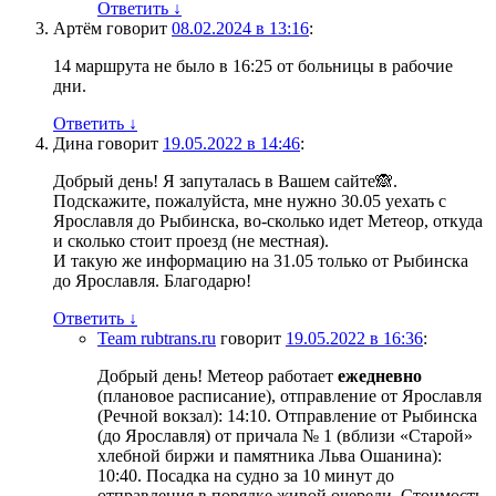
Ответить
↓
Артём
говорит
08.02.2024 в 13:16
:
14 маршрута не было в 16:25 от больницы в рабочие
дни.
Ответить
↓
Дина
говорит
19.05.2022 в 14:46
:
Добрый день! Я запуталась в Вашем сайте🙈.
Подскажите, пожалуйста, мне нужно 30.05 уехать с
Ярославля до Рыбинска, во-сколько идет Метеор, откуда
и сколько стоит проезд (не местная).
И такую же информацию на 31.05 только от Рыбинска
до Ярославля. Благодарю!
Ответить
↓
Team rubtrans.ru
говорит
19.05.2022 в 16:36
:
Добрый день! Метеор работает
ежедневно
(плановое расписание), отправление от Ярославля
(Речной вокзал): 14:10. Отправление от Рыбинска
(до Ярославля) от причала № 1 (вблизи «Старой»
хлебной биржи и памятника Льва Ошанина):
10:40. Посадка на судно за 10 минут до
отправления в порядке живой очереди. Стоимость