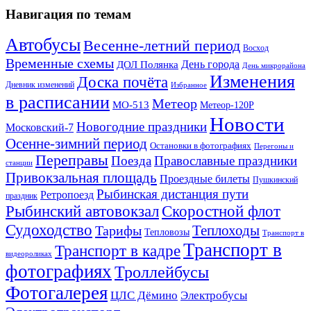
Навигация по темам
Автобусы
Весенне-летний период
Восход
Временные схемы
ДОЛ Полянка
День города
День микрорайона
Изменения
Доска почёта
Дневник изменений
Избранное
в расписании
Метеор
МО-513
Метеор-120Р
Новости
Новогодние праздники
Московский-7
Осенне-зимний период
Остановки в фотографиях
Перегоны и
Переправы
Поезда
Православные праздники
станции
Привокзальная площадь
Проездные билеты
Пушкинский
Рыбинская дистанция пути
Ретропоезд
праздник
Рыбинский автовокзал
Скоростной флот
Судоходство
Теплоходы
Тарифы
Тепловозы
Транспорт в
Транспорт в
Транспорт в кадре
видеороликах
фотографиях
Троллейбусы
Фотогалерея
Электробусы
ЦЛС Дёмино