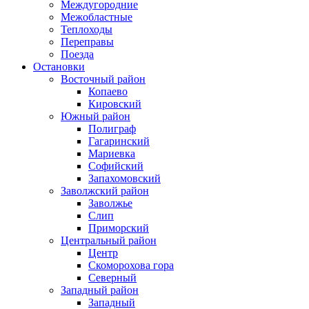
Междугородние
Межобластные
Теплоходы
Переправы
Поезда
Остановки
Восточный район
Копаево
Кировский
Южный район
Полиграф
Гагаринский
Мариевка
Софийский
Запахомовский
Заволжский район
Заволжье
Слип
Приморский
Центральный район
Центр
Скоморохова гора
Северный
Западный район
Западный