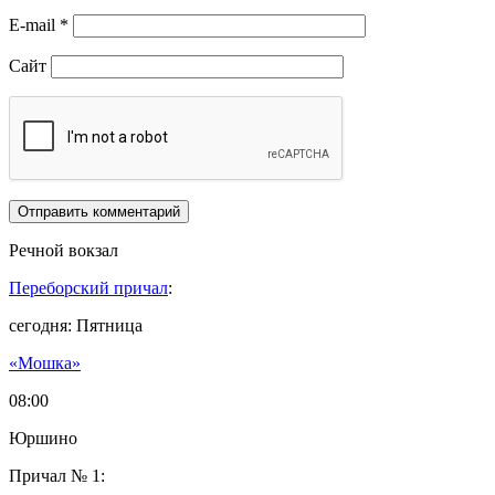
E-mail
*
Сайт
Речной вокзал
Переборский причал
:
сегодня: Пятница
«Мошка»
08:00
Юршино
Причал № 1: