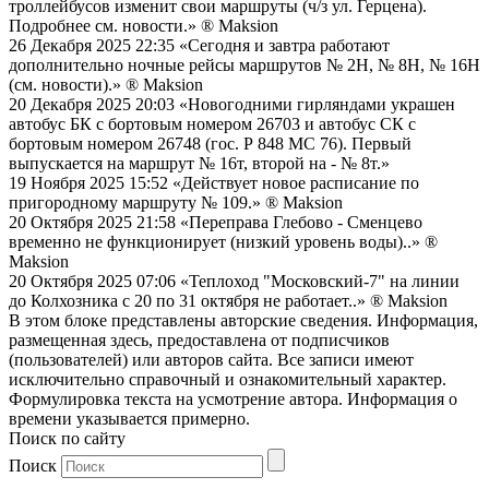
троллейбусов изменит свои маршруты (ч/з ул. Герцена).
Подробнее см. новости.»
® Maksion
26 Декабря 2025 22:35
«Сегодня и завтра работают
дополнительно ночные рейсы маршрутов № 2Н, № 8Н, № 16Н
(см. новости).»
® Maksion
20 Декабря 2025 20:03
«Новогодними гирляндами украшен
автобус БК с бортовым номером 26703 и автобус СК с
бортовым номером 26748 (гос. Р 848 МС 76). Первый
выпускается на маршрут № 16т, второй на - № 8т.»
19 Ноября 2025 15:52
«Действует новое расписание по
пригородному маршруту № 109.»
® Maksion
20 Октября 2025 21:58
«Переправа Глебово - Сменцево
временно не функционирует (низкий уровень воды)..»
®
Maksion
20 Октября 2025 07:06
«Теплоход "Московский-7" на линии
до Колхозника с 20 по 31 октября не работает..»
® Maksion
В этом блоке представлены авторские сведения. Информация,
размещенная здесь, предоставлена от подписчиков
(пользователей) или авторов сайта. Все записи имеют
исключительно справочный и ознакомительный характер.
Формулировка текста на усмотрение автора. Информация о
времени указывается примерно.
Поиск по сайту
Поиск