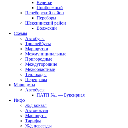
Веретье
Прибрежный
Переборский район
Переборы
Шекснинский район
Волжский
Схемы
Автобусы
Троллейбусы
Маршрутки
Межмуниципальные
Пригородные
Междугородние
Межобластные
Теплоходы
Переправы
Маршруты
Автобусы
ПАТП №1 — Буксирная
Инфо
Ж/д вокзал
Автовокзал
Маршруты
Тарифы
Ж/д переезды