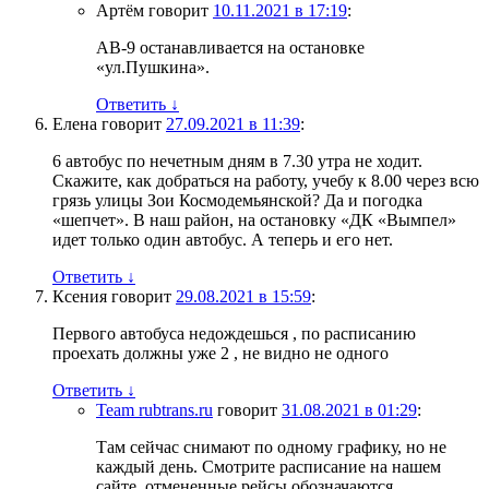
Артём
говорит
10.11.2021 в 17:19
:
АВ-9 останавливается на остановке
«ул.Пушкина».
Ответить
↓
Елена
говорит
27.09.2021 в 11:39
:
6 автобус по нечетным дням в 7.30 утра не ходит.
Скажите, как добраться на работу, учебу к 8.00 через всю
грязь улицы Зои Космодемьянской? Да и погодка
«шепчет». В наш район, на остановку «ДК «Вымпел»
идет только один автобус. А теперь и его нет.
Ответить
↓
Ксения
говорит
29.08.2021 в 15:59
:
Первого автобуса недождешься , по расписанию
проехать должны уже 2 , не видно не одного
Ответить
↓
Team rubtrans.ru
говорит
31.08.2021 в 01:29
:
Там сейчас снимают по одному графику, но не
каждый день. Смотрите расписание на нашем
сайте, отмененные рейсы обозначаются.