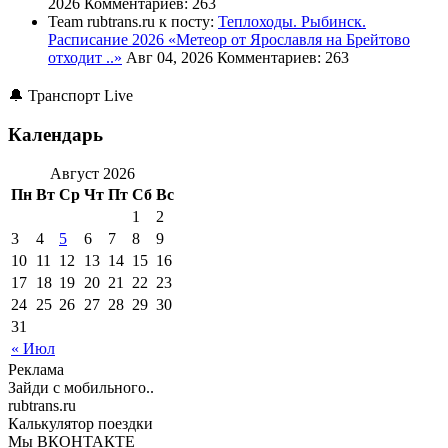
2026
Комментариев: 263
Team rubtrans.ru к посту:
Теплоходы. Рыбинск.
Расписание 2026
«Метеор от Ярославля на Брейтово
отходит ..»
Авг 04, 2026
Комментариев: 263
🔔 Транспорт Live
Календарь
Август 2026
Пн
Вт
Ср
Чт
Пт
Сб
Вс
1
2
3
4
5
6
7
8
9
10
11
12
13
14
15
16
17
18
19
20
21
22
23
24
25
26
27
28
29
30
31
« Июл
Реклама
Зайди с мобильного..
rubtrans.ru
Калькулятор поездки
Мы ВКОНТАКТЕ