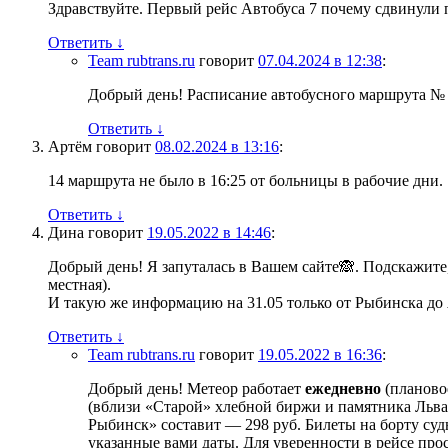
Здравствуйте. Первый рейс Автобуса 7 почему сдвинули п
Ответить
↓
Team rubtrans.ru
говорит
07.04.2024 в 12:38
:
Добрый день! Расписание автобусного маршрута № 7
Ответить
↓
Артём
говорит
08.02.2024 в 13:16
:
14 маршрута не было в 16:25 от больницы в рабочие дни.
Ответить
↓
Дина
говорит
19.05.2022 в 14:46
:
Добрый день! Я запуталась в Вашем сайте🙈. Подскажите, 
местная).
И такую же информацию на 31.05 только от Рыбинска до 
Ответить
↓
Team rubtrans.ru
говорит
19.05.2022 в 16:36
:
Добрый день! Метеор работает
ежедневно
(плановое
(вблизи «Старой» хлебной биржи и памятника Льва 
Рыбинск» составит — 298 руб. Билеты на борту судн
указанные вами даты. Для уверенности в рейсе про