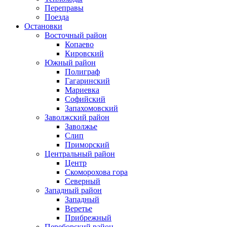
Переправы
Поезда
Остановки
Восточный район
Копаево
Кировский
Южный район
Полиграф
Гагаринский
Мариевка
Софийский
Запахомовский
Заволжский район
Заволжье
Слип
Приморский
Центральный район
Центр
Скоморохова гора
Северный
Западный район
Западный
Веретье
Прибрежный
Переборский район