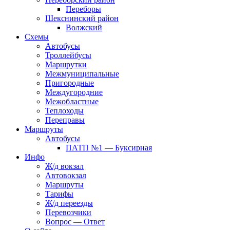
Переборы
Шекснинский район
Волжский
Схемы
Автобусы
Троллейбусы
Маршрутки
Межмуниципальные
Пригородные
Междугородние
Межобластные
Теплоходы
Переправы
Маршруты
Автобусы
ПАТП №1 — Буксирная
Инфо
Ж/д вокзал
Автовокзал
Маршруты
Тарифы
Ж/д переезды
Перевозчики
Вопрос — Ответ