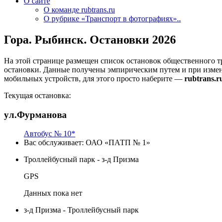
О сайте
О команде rubtrans.ru
О рубрике «Транспорт в фотографиях»..
Гора. Рыбинск. Остановки 2026
На этой странице размещен список остановок общественного т
остановки. Данные получены эмпирическим путем и при изме
мобильных устройств, для этого просто наберите —
rubtrans.r
Текущая остановка:
ул.Фурманова
Автобус № 10*
Вас обслуживает:
ОАО «ПАТП № 1»
Троллейбусный парк - з-д Призма
GPS
Данных пока нет
з-д Призма - Троллейбусный парк