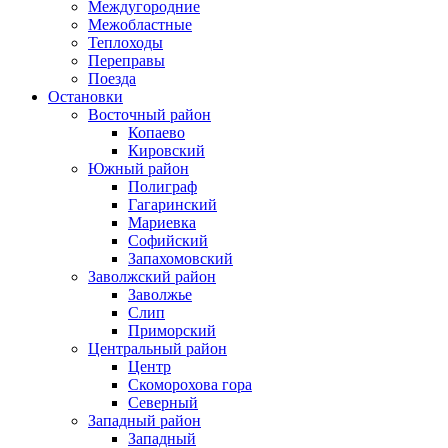
Междугородние
Межобластные
Теплоходы
Переправы
Поезда
Остановки
Восточный район
Копаево
Кировский
Южный район
Полиграф
Гагаринский
Мариевка
Софийский
Запахомовский
Заволжский район
Заволжье
Слип
Приморский
Центральный район
Центр
Скоморохова гора
Северный
Западный район
Западный