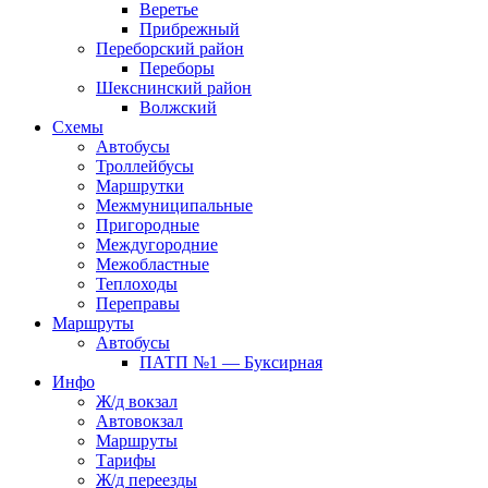
Веретье
Прибрежный
Переборский район
Переборы
Шекснинский район
Волжский
Схемы
Автобусы
Троллейбусы
Маршрутки
Межмуниципальные
Пригородные
Междугородние
Межобластные
Теплоходы
Переправы
Маршруты
Автобусы
ПАТП №1 — Буксирная
Инфо
Ж/д вокзал
Автовокзал
Маршруты
Тарифы
Ж/д переезды