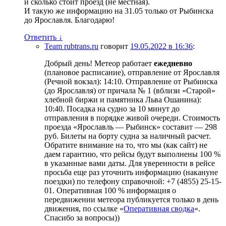
и сколько стоит проезд (не местная).
И такую же информацию на 31.05 только от Рыбинска
до Ярославля. Благодарю!
Ответить
↓
Team rubtrans.ru
говорит
19.05.2022 в 16:36
:
Добрый день! Метеор работает
ежедневно
(плановое расписание), отправление от Ярославля
(Речной вокзал): 14:10. Отправление от Рыбинска
(до Ярославля) от причала № 1 (вблизи «Старой»
хлебной биржи и памятника Льва Ошанина):
10:40. Посадка на судно за 10 минут до
отправления в порядке живой очереди. Стоимость
проезда «Ярославль — Рыбинск» составит — 298
руб. Билеты на борту судна за наличный расчет.
Обратите внимание на то, что мы (как сайт) не
даем гарантию, что рейсы будут выполнены 100 %
в указанные вами даты. Для уверенности в рейсе
просьба еще раз уточнить информацию (накануне
поездки) по телефону справочной: +7 (4855) 25-15-
01. Оперативная 100 % информация о
передвижении метеора публикуется только в день
движения, по ссылке «
Оперативная сводка
«.
Спасибо за вопросы))