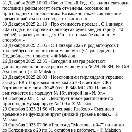
31 Декабря 2025 10:00
«Скоро Новый Год.. Сегодня некоторые
последние рейсы могут быть отменены, особенно на
пригородных направлениях. Возможно также сокращение
времени работы и на городских линиях..»
30 Декабря 2025 21:19
«Про стоимость проезда.. С 1 января
2026 года и на городских автобусах будет введен тариф - 40
рублей за разовую поездку. Оплата только безналичным
способом.»
30 Декабря 2025 21:05
«С 1 января 2026 г. ряд автобусов и
троллейбусов изменит свои маршруты (ч/з ул. Герцена).
Подробнее см. новости.»
® Maksion
26 Декабря 2025 22:35
«Сегодня и завтра работают
дополнительно ночные рейсы маршрутов № 2Н, № 8Н, № 16Н
(см. новости).»
® Maksion
20 Декабря 2025 20:03
«Новогодними гирляндами украшен
автобус БК с бортовым номером 26703 и автобус СК с
бортовым номером 26748 (гос. Р 848 МС 76). Первый
выпускается на маршрут № 16т, второй на - № 8т.»
19 Ноября 2025 15:52
«Действует новое расписание по
пригородному маршруту № 109.»
® Maksion
20 Октября 2025 21:58
«Переправа Глебово - Сменцево
временно не функционирует (низкий уровень воды)..»
®
Maksion
20 Октября 2025 07:06
«Теплоход "Московский-7" на линии
до Колхозника с 20 по 31 октября не работает..»
® Maksion