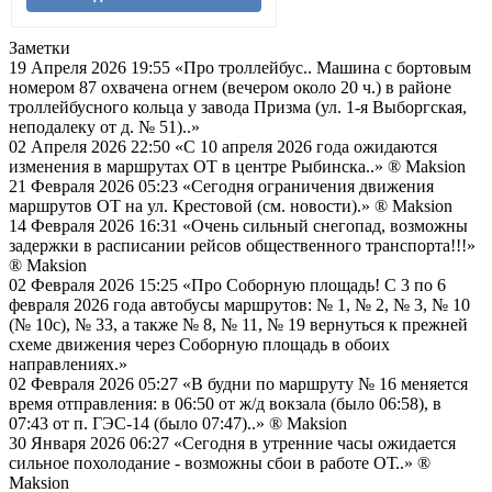
Заметки
19 Апреля 2026 19:55
«Про троллейбус.. Машина с бортовым
номером 87 охвачена огнем (вечером около 20 ч.) в районе
троллейбусного кольца у завода Призма (ул. 1-я Выборгская,
неподалеку от д. № 51)..»
02 Апреля 2026 22:50
«С 10 апреля 2026 года ожидаются
изменения в маршрутах ОТ в центре Рыбинска..»
® Maksion
21 Февраля 2026 05:23
«Сегодня ограничения движения
маршрутов ОТ на ул. Крестовой (см. новости).»
® Maksion
14 Февраля 2026 16:31
«Очень сильный снегопад, возможны
задержки в расписании рейсов общественного транспорта!!!»
® Maksion
02 Февраля 2026 15:25
«Про Соборную площадь! С 3 по 6
февраля 2026 года автобусы маршрутов: № 1, № 2, № 3, № 10
(№ 10с), № 33, а также № 8, № 11, № 19 вернуться к прежней
схеме движения через Соборную площадь в обоих
направлениях.»
02 Февраля 2026 05:27
«В будни по маршруту № 16 меняется
время отправления: в 06:50 от ж/д вокзала (было 06:58), в
07:43 от п. ГЭС-14 (было 07:47)..»
® Maksion
30 Января 2026 06:27
«Сегодня в утренние часы ожидается
сильное похолодание - возможны сбои в работе ОТ..»
®
Maksion