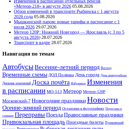
Изменения в расписании отдельных рейсов
«Метеор-218» в августе 2026
05.08.2026
Обзор изменений в транспорте Рыбинска с 1 августа
2026 года
05.08.2026
Мышкинский паром: новые тарифы и расписание с 1
июля 2026
29.07.2026
Метеор 120Р: Нижний Новгород — Ярославль (с 3 по 5
августа 2026)
28.07.2026
Транспорт в кадре
28.07.2026
Навигация по темам
Автобусы
Весенне-летний период
Восход
Временные схемы
ДОЛ Полянка
День города
День микрорайона
Изменения
Доска почёта
Дневник изменений
Избранное
в расписании
Метеор
МО-513
Метеор-120Р
Новости
Новогодние праздники
Московский-7
Осенне-зимний период
Остановки в фотографиях
Перегоны и
Переправы
Поезда
Православные праздники
станции
Привокзальная площадь
Проездные билеты
Пушкинский
Рыбинская дистанция пути
Ретропоезд