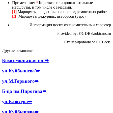
Примечание:
*
Короткие или дополнительные
маршруты, в том числе с заездами.
[1]
Маршруты, введенные на период ремонтных работ.
[Д]
Маршруты дежурных автобусов (утро).
Информация носит ознакомительный характер
Provided by: ©GDBS:rubtrans.ru
Сгенерировано за 0.01 сек.
Другие остановки:
Комсомольская пл.
➠
ул.Куйбышева'
➠
ул.М.Горького
➠
Б-ца им.Пирогова
➠
ул.Блюхера
➠
ул.Куйбышева
➠