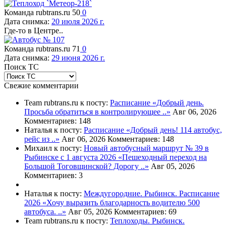
Команда rubtrans.ru
50
0
Дата снимка:
20 июля 2026 г.
Где-то в Центре..
Команда rubtrans.ru
71
0
Дата снимка:
29 июня 2026 г.
Поиск ТС
Свежие комментарии
Team rubtrans.ru к посту:
Расписание
«Добрый день.
Просьба обратиться в контролирующее ..»
Авг 06, 2026
Комментариев: 148
Наталья к посту:
Расписание
«Добрый день! 114 автобус,
рейс из ..»
Авг 06, 2026
Комментариев: 148
Михаил к посту:
Новый автобусный маршрут № 39 в
Рыбинске с 1 августа 2026
«Пешеходный переход на
Большой Тоговщинской? Дорогу ..»
Авг 05, 2026
Комментариев: 3
Наталья к посту:
Междугородние. Рыбинск. Расписание
2026
«Хочу выразить благодарность водителю 500
автобуса. ..»
Авг 05, 2026
Комментариев: 69
Team rubtrans.ru к посту:
Теплоходы. Рыбинск.