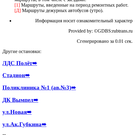
[1]
Маршруты, введенные на период ремонтных работ.
[Д]
Маршруты дежурных автобусов (утро).
Информация носит ознакомительный характер
Provided by: ©GDBS:rubtrans.ru
Сгенерировано за 0.01 сек.
Другие остановки:
ЛДС Полёт
➠
Стадион
➠
Поликлиника №1 (ав.№3)
➠
ДК Вымпел
➠
ул.Новая
➠
ул.Ак.Губкина
➠