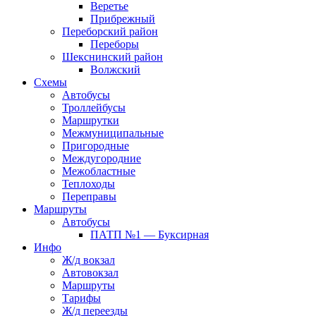
Веретье
Прибрежный
Переборский район
Переборы
Шекснинский район
Волжский
Схемы
Автобусы
Троллейбусы
Маршрутки
Межмуниципальные
Пригородные
Междугородние
Межобластные
Теплоходы
Переправы
Маршруты
Автобусы
ПАТП №1 — Буксирная
Инфо
Ж/д вокзал
Автовокзал
Маршруты
Тарифы
Ж/д переезды