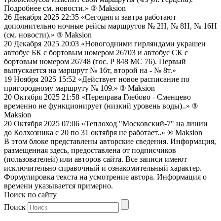
Подробнее см. новости.»
® Maksion
26 Декабря 2025 22:35
«Сегодня и завтра работают
дополнительно ночные рейсы маршрутов № 2Н, № 8Н, № 16Н
(см. новости).»
® Maksion
20 Декабря 2025 20:03
«Новогодними гирляндами украшен
автобус БК с бортовым номером 26703 и автобус СК с
бортовым номером 26748 (гос. Р 848 МС 76). Первый
выпускается на маршрут № 16т, второй на - № 8т.»
19 Ноября 2025 15:52
«Действует новое расписание по
пригородному маршруту № 109.»
® Maksion
20 Октября 2025 21:58
«Переправа Глебово - Сменцево
временно не функционирует (низкий уровень воды)..»
®
Maksion
20 Октября 2025 07:06
«Теплоход "Московский-7" на линии
до Колхозника с 20 по 31 октября не работает..»
® Maksion
В этом блоке представлены авторские сведения. Информация,
размещенная здесь, предоставлена от подписчиков
(пользователей) или авторов сайта. Все записи имеют
исключительно справочный и ознакомительный характер.
Формулировка текста на усмотрение автора. Информация о
времени указывается примерно.
Поиск по сайту
Поиск