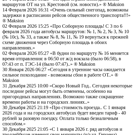
маршрутов ОТ на ул. Крестовой (см. новости).»
® Maksion
14 Февраля 2026 16:31
«Очень сильный снегопад, возможны
задержки в расписании рейсов общественного транспорта!!!»
® Maksion
02 Февраля 2026 15:25
«Про Соборную площадь! С 3 по 6
февраля 2026 года автобусы маршрутов: № 1, № 2, № 3, № 10
(№ 10с), № 33, а также № 8, № 11, № 19 вернуться к прежней
схеме движения через Соборную площадь в обоих
направлениях.»
02 Февраля 2026 05:27
«В будни по маршруту № 16 меняется
время отправления: в 06:50 от ж/д вокзала (было 06:58), в
07:43 от п. ГЭС-14 (было 07:47)..»
® Maksion
30 Января 2026 06:27
«Сегодня в утренние часы ожидается
сильное похолодание - возможны сбои в работе ОТ..»
®
Maksion
31 Декабря 2025 10:00
«Скоро Новый Год.. Сегодня некоторые
последние рейсы могут быть отменены, особенно на
пригородных направлениях. Возможно также сокращение
времени работы и на городских линиях..»
30 Декабря 2025 21:19
«Про стоимость проезда.. С 1 января
2026 года и на городских автобусах будет введен тариф - 40
рублей за разовую поездку. Оплата только безналичным
способом.»
30 Декабря 2025 21:05
«С 1 января 2026 г. ряд автобусов и
троллейбусов изменит свои маршруты (ч/з ул. Герцена).