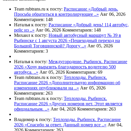
Team rubtrans.ru к посту:
Расписание
«Добрый день.
Просьба обратиться в контролирующее ..»
Авг 06, 2026
Комментариев: 148
Наталья к посту:
Расписание
«Добрый день! 114 автобус,
рейс из ..»
Авг 06, 2026
Комментариев: 148
Михаил к посту:
Новый автобусный маршрут № 39 в
Рыбинске с 1 августа 2026
«Пешеходный переход на
Большой Тоговщинской? Дорогу ..»
Авг 05, 2026
Комментариев: 3
Наталья к посту:
Междугородние. Рыбинск. Расписание
2026
«Хочу выразить благодарность водителю 500
автобуса. ..»
Авг 05, 2026
Комментариев: 69
Team rubtrans.ru к посту:
Теплоходы. Рыбинск.
Расписание 2026
«Дополнительную информацию об
изменениях опубликовали на ..»
Авг 05, 2026
Комментариев: 263
Team rubtrans.ru к посту:
Теплоходы. Рыбинск.
Расписание 2026
«Других номеров нет. Этот является
официальным. ..»
Авг 04, 2026
Комментариев: 263
Владимир к посту:
Теплоходы. Рыбинск. Расписание
2026
«Спасибо за ответ. Данный номер все ..»
Авг 04,
2026
Комментариев: 263