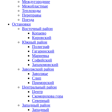
Междугородние
Межобластные
Теплоходы
Переправы
Поезда
Остановки
Восточный район
Копаево
Кировский
Южный район
Полиграф
Гагаринский
Мариевка
Софийский
Запахомовский
Заволжский район
Заволжье
Слип
Приморский
Центральный район
Центр
Скоморохова гора
Северный
Западный район
Западный