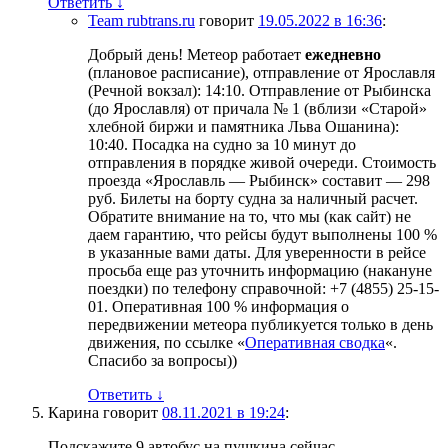
Ответить
↓
Team rubtrans.ru
говорит
19.05.2022 в 16:36
:
Добрый день! Метеор работает
ежедневно
(плановое расписание), отправление от Ярославля
(Речной вокзал): 14:10. Отправление от Рыбинска
(до Ярославля) от причала № 1 (вблизи «Старой»
хлебной биржи и памятника Льва Ошанина):
10:40. Посадка на судно за 10 минут до
отправления в порядке живой очереди. Стоимость
проезда «Ярославль — Рыбинск» составит — 298
руб. Билеты на борту судна за наличный расчет.
Обратите внимание на то, что мы (как сайт) не
даем гарантию, что рейсы будут выполнены 100 %
в указанные вами даты. Для уверенности в рейсе
просьба еще раз уточнить информацию (накануне
поездки) по телефону справочной: +7 (4855) 25-15-
01. Оперативная 100 % информация о
передвижении метеора публикуется только в день
движения, по ссылке «
Оперативная сводка
«.
Спасибо за вопросы))
Ответить
↓
Карина
говорит
08.11.2021 в 19:24
:
Подскажите 9 автобус на пушкина сейчас