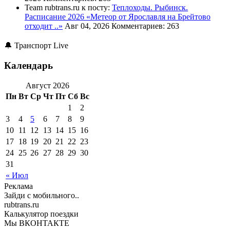
Team rubtrans.ru к посту:
Теплоходы. Рыбинск.
Расписание 2026
«Метеор от Ярославля на Брейтово
отходит ..»
Авг 04, 2026
Комментариев: 263
🔔 Транспорт Live
Календарь
Август 2026
Пн
Вт
Ср
Чт
Пт
Сб
Вс
1
2
3
4
5
6
7
8
9
10
11
12
13
14
15
16
17
18
19
20
21
22
23
24
25
26
27
28
29
30
31
« Июл
Реклама
Зайди с мобильного..
rubtrans.ru
Калькулятор поездки
Мы ВКОНТАКТЕ