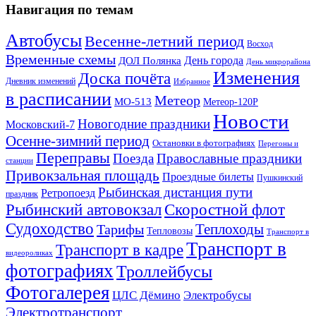
Навигация по темам
Автобусы
Весенне-летний период
Восход
Временные схемы
ДОЛ Полянка
День города
День микрорайона
Изменения
Доска почёта
Дневник изменений
Избранное
в расписании
Метеор
МО-513
Метеор-120Р
Новости
Новогодние праздники
Московский-7
Осенне-зимний период
Остановки в фотографиях
Перегоны и
Переправы
Поезда
Православные праздники
станции
Привокзальная площадь
Проездные билеты
Пушкинский
Рыбинская дистанция пути
Ретропоезд
праздник
Рыбинский автовокзал
Скоростной флот
Судоходство
Теплоходы
Тарифы
Тепловозы
Транспорт в
Транспорт в
Транспорт в кадре
видеороликах
фотографиях
Троллейбусы
Фотогалерея
Электробусы
ЦЛС Дёмино
Электротранспорт