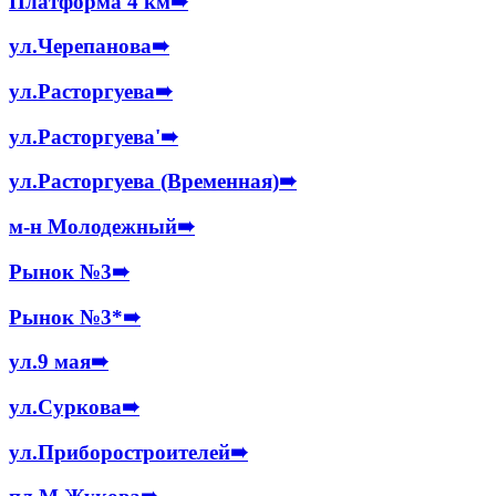
Платформа 4 км
➠
ул.Черепанова
➠
ул.Расторгуева
➠
ул.Расторгуева'
➠
ул.Расторгуева (Временная)
➠
м-н Молодежный
➠
Рынок №3
➠
Рынок №3*
➠
ул.9 мая
➠
ул.Суркова
➠
ул.Приборостроителей
➠