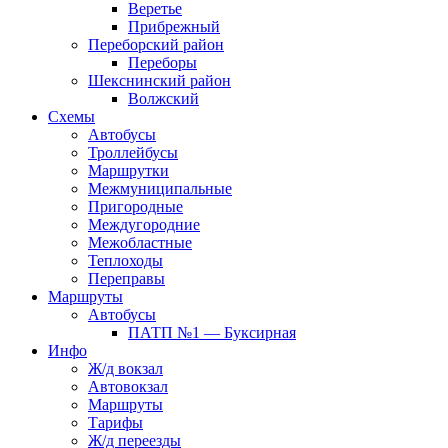
Веретье
Прибрежный
Переборский район
Переборы
Шекснинский район
Волжский
Схемы
Автобусы
Троллейбусы
Маршрутки
Межмуниципальные
Пригородные
Междугородние
Межобластные
Теплоходы
Переправы
Маршруты
Автобусы
ПАТП №1 — Буксирная
Инфо
Ж/д вокзал
Автовокзал
Маршруты
Тарифы
Ж/д переезды