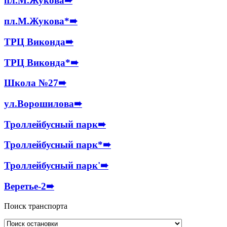
пл.М.Жукова
➠
пл.М.Жукова*
➠
ТРЦ Виконда
➠
ТРЦ Виконда*
➠
Школа №27
➠
ул.Ворошилова
➠
Троллейбусный парк
➠
Троллейбусный парк*
➠
Троллейбусный парк'
➠
Веретье-2
➠
Поиск транспорта