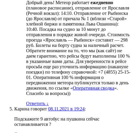
Добрый день! Метеор работает
ежедневно
(плановое расписание), отправление от Ярославля
(Речной вокзал): 14:10. Отправление от Рыбинска
(до Ярославля) от причала № 1 (вблизи «Старой»
хлебной биржи и памятника Льва Ошанина):
10:40. Посадка на судно за 10 минут до
отправления в порядке живой очереди. Стоимость
проезда «Ярославль — Рыбинск» составит — 298
руб. Билеты на борту судна за наличный расчет.
Обратите внимание на то, что мы (как сайт) не
даем гарантию, что рейсы будут выполнены 100 %
в указанные вами даты. Для уверенности в рейсе
просьба еще раз уточнить информацию (накануне
поездки) по телефону справочной: +7 (4855) 25-15-
01. Оперативная 100 % информация о
передвижении метеора публикуется только в день
движения, по ссылке «
Оперативная сводка
«.
Спасибо за вопросы))
Ответить
↓
Карина
говорит
08.11.2021 в 19:24
:
Подскажите 9 автобус на пушкина сейчас
останавливается ?