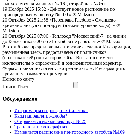
выпускается на маршрут № 16т, второй на - № 8т.»
19 Ноября 2025 15:52
«Действует новое расписание по
пригородному маршруту № 109.»
® Maksion
20 Октября 2025 21:58
«Переправа Глебово - Сменцево
временно не функционирует (низкий уровень воды)..»
®
Maksion
20 Октября 2025 07:06
«Теплоход "Московский-7" на линии
до Колхозника с 20 по 31 октября не работает..»
® Maksion
В этом блоке представлены авторские сведения. Информация,
размещенная здесь, предоставлена от подписчиков
(пользователей) или авторов сайта. Все записи имеют
исключительно справочный и ознакомительный характер.
Формулировка текста на усмотрение автора. Информация о
времени указывается примерно.
Поиск по сайту
Поиск
Обсуждаемое
Информация о проездных билетах..
Куда направлять жалобы?
Открывается новый маршрут № 25
Транспорт в фотографиях..
Изменяется расписание пригородного автобуса №109