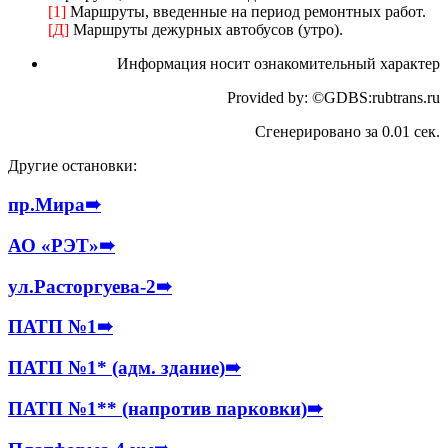
[1]
Маршруты, введенные на период ремонтных работ.
[Д]
Маршруты дежурных автобусов (утро).
Информация носит ознакомительный характер
Provided by: ©GDBS:rubtrans.ru
Сгенерировано за 0.01 сек.
Другие остановки:
пр.Мира
➠
АО «РЭТ»
➠
ул.Расторгуева-2
➠
ПАТП №1
➠
ПАТП №1* (адм. здание)
➠
ПАТП №1** (напротив парковки)
➠