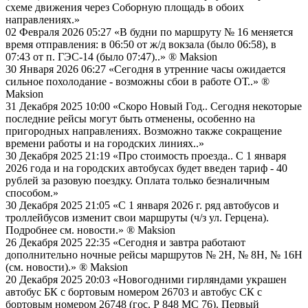
схеме движения через Соборную площадь в обоих
направлениях.»
02 Февраля 2026 05:27
«В будни по маршруту № 16 меняется
время отправления: в 06:50 от ж/д вокзала (было 06:58), в
07:43 от п. ГЭС-14 (было 07:47)..»
® Maksion
30 Января 2026 06:27
«Сегодня в утренние часы ожидается
сильное похолодание - возможны сбои в работе ОТ..»
®
Maksion
31 Декабря 2025 10:00
«Скоро Новый Год.. Сегодня некоторые
последние рейсы могут быть отменены, особенно на
пригородных направлениях. Возможно также сокращение
времени работы и на городских линиях..»
30 Декабря 2025 21:19
«Про стоимость проезда.. С 1 января
2026 года и на городских автобусах будет введен тариф - 40
рублей за разовую поездку. Оплата только безналичным
способом.»
30 Декабря 2025 21:05
«С 1 января 2026 г. ряд автобусов и
троллейбусов изменит свои маршруты (ч/з ул. Герцена).
Подробнее см. новости.»
® Maksion
26 Декабря 2025 22:35
«Сегодня и завтра работают
дополнительно ночные рейсы маршрутов № 2Н, № 8Н, № 16Н
(см. новости).»
® Maksion
20 Декабря 2025 20:03
«Новогодними гирляндами украшен
автобус БК с бортовым номером 26703 и автобус СК с
бортовым номером 26748 (гос. Р 848 МС 76). Первый