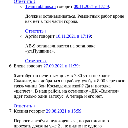
Ответить
↓
Team rubtrans.ru
говорит
09.11.2021 в 17:59
:
Должны останавливаться. Ремонтных работ вроде
как нет в той части города.
Ответить
↓
Артём
говорит
10.11.2021 в 17:19
:
АВ-9 останавливается на остановке
«ул.Пушкина».
Ответить
↓
Елена
говорит
27.09.2021 в 11:39
:
6 автобус по нечетным дням в 7.30 утра не ходит.
Скажите, как добраться на работу, учебу к 8.00 через всю
грязь улицы Зои Космодемьянской? Да и погодка
«шепчет». В наш район, на остановку «ДК «Вымпел»
идет только один автобус. А теперь и его нет.
Ответить
↓
Ксения
говорит
29.08.2021 в 15:59
:
Первого автобуса недождешься , по расписанию
проехать должны уже 2 , не видно не одного