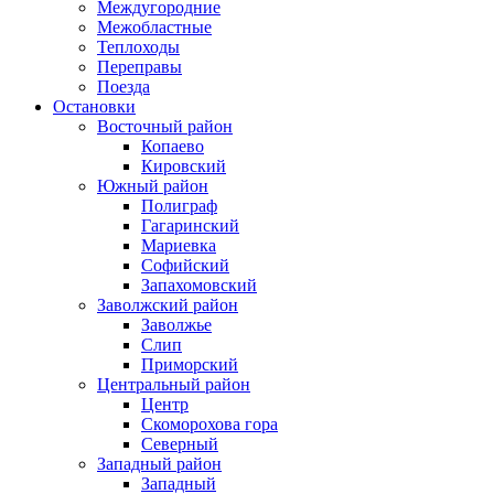
Междугородние
Межобластные
Теплоходы
Переправы
Поезда
Остановки
Восточный район
Копаево
Кировский
Южный район
Полиграф
Гагаринский
Мариевка
Софийский
Запахомовский
Заволжский район
Заволжье
Слип
Приморский
Центральный район
Центр
Скоморохова гора
Северный
Западный район
Западный