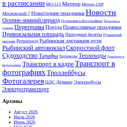
в расписании
Метеор
МО-513
Метеор-120Р
Новости
Новогодние праздники
Московский-7
Осенне-зимний период
Остановки в фотографиях
Перегоны и
Переправы
Поезда
Православные праздники
станции
Привокзальная площадь
Проездные билеты
Пушкинский
Рыбинская дистанция пути
Ретропоезд
праздник
Рыбинский автовокзал
Скоростной флот
Судоходство
Теплоходы
Тарифы
Тепловозы
Транспорт в
Транспорт в
Транспорт в кадре
видеороликах
фотографиях
Троллейбусы
Фотогалерея
Электробусы
ЦЛС Дёмино
Электротранспорт
Архивы
Август 2026
Июль 2026
Июнь 2026