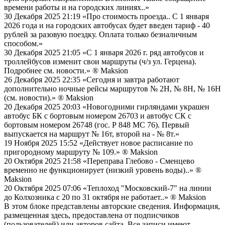
времени работы и на городских линиях..»
30 Декабря 2025 21:19
«Про стоимость проезда.. С 1 января
2026 года и на городских автобусах будет введен тариф - 40
рублей за разовую поездку. Оплата только безналичным
способом.»
30 Декабря 2025 21:05
«С 1 января 2026 г. ряд автобусов и
троллейбусов изменит свои маршруты (ч/з ул. Герцена).
Подробнее см. новости.»
® Maksion
26 Декабря 2025 22:35
«Сегодня и завтра работают
дополнительно ночные рейсы маршрутов № 2Н, № 8Н, № 16Н
(см. новости).»
® Maksion
20 Декабря 2025 20:03
«Новогодними гирляндами украшен
автобус БК с бортовым номером 26703 и автобус СК с
бортовым номером 26748 (гос. Р 848 МС 76). Первый
выпускается на маршрут № 16т, второй на - № 8т.»
19 Ноября 2025 15:52
«Действует новое расписание по
пригородному маршруту № 109.»
® Maksion
20 Октября 2025 21:58
«Переправа Глебово - Сменцево
временно не функционирует (низкий уровень воды)..»
®
Maksion
20 Октября 2025 07:06
«Теплоход "Московский-7" на линии
до Колхозника с 20 по 31 октября не работает..»
® Maksion
В этом блоке представлены авторские сведения. Информация,
размещенная здесь, предоставлена от подписчиков
(пользователей) или авторов сайта. Все записи имеют