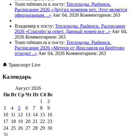
Team rubtrans.ru к посту:
Теплоходы. Рыбинск.
Расписание 2026
«Других номеров нет. Этот является
официальным. ..»
Авг 04, 2026
Комментариев: 263
Владимир к посту:
Теплоходы. Рыбинск. Расписание
2026
«Спасибо за ответ. Данный номер все ..»
Авг 04,
2026
Комментариев: 263
Team rubtrans.ru к посту:
Теплоходы. Рыбинск.
Расписание 2026
«Метеор от Ярославля на Брейтово
отходит ..»
Авг 04, 2026
Комментариев: 263
🔔 Транспорт Live
Календарь
Август 2026
Пн
Вт
Ср
Чт
Пт
Сб
Вс
1
2
3
4
5
6
7
8
9
10
11
12
13
14
15
16
17
18
19
20
21
22
23
24
25
26
27
28
29
30
31