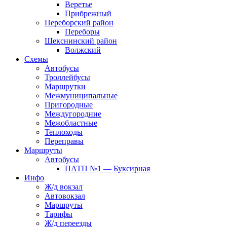
Веретье
Прибрежный
Переборский район
Переборы
Шекснинский район
Волжский
Схемы
Автобусы
Троллейбусы
Маршрутки
Межмуниципальные
Пригородные
Междугородние
Межобластные
Теплоходы
Переправы
Маршруты
Автобусы
ПАТП №1 — Буксирная
Инфо
Ж/д вокзал
Автовокзал
Маршруты
Тарифы
Ж/д переезды