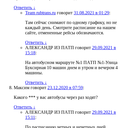
Ответить
↓
Team rubtrans.ru
говорит
31.08.2021 в 01:29
:
Там сейчас снимают по одному графику, но не
каждый день. Смотрите расписание на нашем
сайте, отмененные рейсы обозначаются.
Ответить
↓
АЛЕКСАНДР ИЗ ПАТП
говорит
29.09.2021 в
15:18
:
На автобусном маршруте №1 ПАТП №1-Улица
Буксирная 10 машин днем и утром и вечером 4
машины.
Ответить
↓
Максим
говорит
23.12.2020 в 07:59
:
Какого *** у вас автобусы через раз ходят?
Ответить
↓
АЛЕКСАНДР ИЗ ПАТП
говорит
29.09.2021 в
15:11
:
По расписанию четных и нечетных дней.