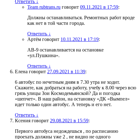
Ответить
↓
Team rubtrans.ru
говорит
09.11.2021 в 17:59
:
Должны останавливаться. Ремонтных работ вроде
как нет в той части города.
Ответить
↓
Артём
говорит
10.11.2021 в 17:19
:
АВ-9 останавливается на остановке
«ул.Пушкина».
Ответить
↓
Елена
говорит
27.09.2021 в 11:39
:
6 автобус по нечетным дням в 7.30 утра не ходит.
Скажите, как добраться на работу, учебу к 8.00 через всю
грязь улицы Зои Космодемьянской? Да и погодка
«шепчет». В наш район, на остановку «ДК «Вымпел»
идет только один автобус. А теперь и его нет.
Ответить
↓
Ксения
говорит
29.08.2021 в 15:59
:
Первого автобуса недождешься , по расписанию
проехать должны уже 2 , не видно не одного