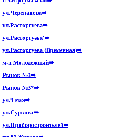
Платформа 4 км
➠
ул.Черепанова
➠
ул.Расторгуева
➠
ул.Расторгуева'
➠
ул.Расторгуева (Временная)
➠
м-н Молодежный
➠
Рынок №3
➠
Рынок №3*
➠
ул.9 мая
➠
ул.Суркова
➠
ул.Приборостроителей
➠