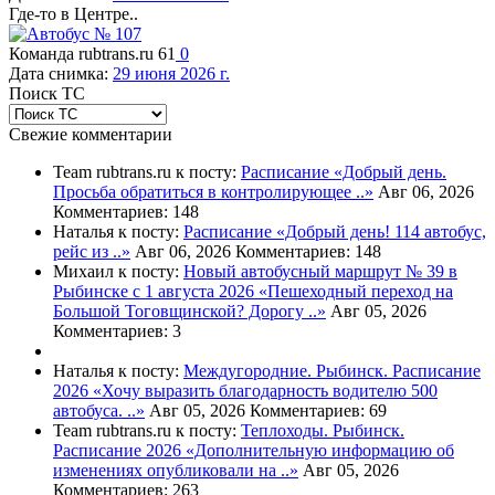
Где-то в Центре..
Команда rubtrans.ru
61
0
Дата снимка:
29 июня 2026 г.
Поиск ТС
Свежие комментарии
Team rubtrans.ru к посту:
Расписание
«Добрый день.
Просьба обратиться в контролирующее ..»
Авг 06, 2026
Комментариев: 148
Наталья к посту:
Расписание
«Добрый день! 114 автобус,
рейс из ..»
Авг 06, 2026
Комментариев: 148
Михаил к посту:
Новый автобусный маршрут № 39 в
Рыбинске с 1 августа 2026
«Пешеходный переход на
Большой Тоговщинской? Дорогу ..»
Авг 05, 2026
Комментариев: 3
Наталья к посту:
Междугородние. Рыбинск. Расписание
2026
«Хочу выразить благодарность водителю 500
автобуса. ..»
Авг 05, 2026
Комментариев: 69
Team rubtrans.ru к посту:
Теплоходы. Рыбинск.
Расписание 2026
«Дополнительную информацию об
изменениях опубликовали на ..»
Авг 05, 2026
Комментариев: 263