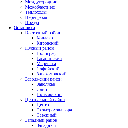
Междугородние
Межобластные
Теплоходы
Переправы
Поезда
Остановки
Восточный район
Копаево
Кировский
Южный район
Полиграф
Гагаринский
Мариевка
Софийский
Запахомовский
Заволжский район
Заволжье
Слип
Приморский
Центральный район
Центр
Скоморохова гора
Северный
Западный район
Западный