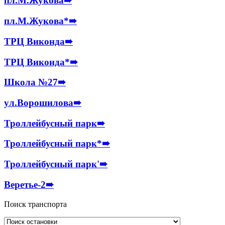
пл.М.Жукова
➠
пл.М.Жукова*
➠
ТРЦ Виконда
➠
ТРЦ Виконда*
➠
Школа №27
➠
ул.Ворошилова
➠
Троллейбусный парк
➠
Троллейбусный парк*
➠
Троллейбусный парк'
➠
Веретье-2
➠
Поиск транспорта