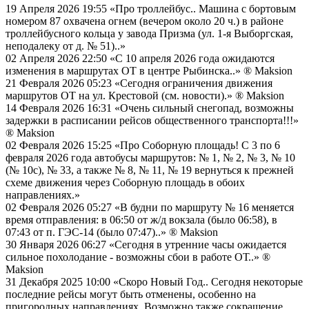
19 Апреля 2026 19:55
«Про троллейбус.. Машина с бортовым
номером 87 охвачена огнем (вечером около 20 ч.) в районе
троллейбусного кольца у завода Призма (ул. 1-я Выборгская,
неподалеку от д. № 51)..»
02 Апреля 2026 22:50
«С 10 апреля 2026 года ожидаются
изменения в маршрутах ОТ в центре Рыбинска..»
® Maksion
21 Февраля 2026 05:23
«Сегодня ограничения движения
маршрутов ОТ на ул. Крестовой (см. новости).»
® Maksion
14 Февраля 2026 16:31
«Очень сильный снегопад, возможны
задержки в расписании рейсов общественного транспорта!!!»
® Maksion
02 Февраля 2026 15:25
«Про Соборную площадь! С 3 по 6
февраля 2026 года автобусы маршрутов: № 1, № 2, № 3, № 10
(№ 10с), № 33, а также № 8, № 11, № 19 вернуться к прежней
схеме движения через Соборную площадь в обоих
направлениях.»
02 Февраля 2026 05:27
«В будни по маршруту № 16 меняется
время отправления: в 06:50 от ж/д вокзала (было 06:58), в
07:43 от п. ГЭС-14 (было 07:47)..»
® Maksion
30 Января 2026 06:27
«Сегодня в утренние часы ожидается
сильное похолодание - возможны сбои в работе ОТ..»
®
Maksion
31 Декабря 2025 10:00
«Скоро Новый Год.. Сегодня некоторые
последние рейсы могут быть отменены, особенно на
пригородных направлениях. Возможно также сокращение