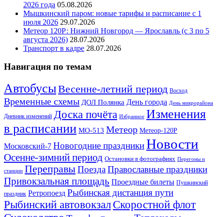
2026 года
05.08.2026
Мышкинский паром: новые тарифы и расписание с 1
июля 2026
29.07.2026
Метеор 120Р: Нижний Новгород — Ярославль (с 3 по 5
августа 2026)
28.07.2026
Транспорт в кадре
28.07.2026
Навигация по темам
Автобусы
Весенне-летний период
Восход
Временные схемы
ДОЛ Полянка
День города
День микрорайона
Изменения
Доска почёта
Дневник изменений
Избранное
в расписании
Метеор
МО-513
Метеор-120Р
Новости
Новогодние праздники
Московский-7
Осенне-зимний период
Остановки в фотографиях
Перегоны и
Переправы
Поезда
Православные праздники
станции
Привокзальная площадь
Проездные билеты
Пушкинский
Рыбинская дистанция пути
Ретропоезд
праздник
Рыбинский автовокзал
Скоростной флот