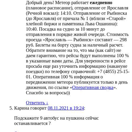
Добрый день! Метеор работает
ежедневно
(плановое расписание), отправление от Ярославля
(Речной вокзал): 14:10. Отправление от Рыбинска
(до Ярославля) от причала № 1 (вблизи «Старой»
хлебной биржи и памятника Льва Ошанина):
10:40. Посадка на судно за 10 минут до
отправления в порядке живой очереди. Стоимость
проезда «Ярославль — Рыбинск» составит — 298
руб. Билеты на борту судна за наличный расчет.
Обратите внимание на то, что мы (как сайт) не
даем гарантию, что рейсы будут выполнены 100 %
в указанные вами даты. Для уверенности в рейсе
просьба еще раз уточнить информацию (накануне
поездки) по телефону справочной: +7 (4855) 25-15-
01. Оперативная 100 % информация о
передвижении метеора публикуется только в день
движения, по ссылке «
Оперативная сводка
«.
Спасибо за вопросы))
Ответить
↓
Карина
говорит
08.11.2021 в 19:24
:
Подскажите 9 автобус на пушкина сейчас
останавливается ?