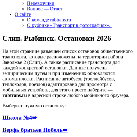
Перевозчики
Вопрос — Ответ
О сайте
О команде rubtrans.ru
О рубрике «Транспорт в фотографиях»..
Слип. Рыбинск. Остановки 2026
На этой странице размещен список остановок общественного
транспорта, которые расположены на территории района
Заволжье-2 (Слип). А также расписание транспорта для
каждой конкретной остановки. Данные получены
эмпирическим путем и при изменениях обновляются
автоматически.
Расписание автобусов (троллейбусов,
теплоходов, поездов) адаптировано для просмотра с
мобильных устройств, для этого просто наберите —
rubtrans.ru
в адресной строке любого мобильного браузера.
Выберите нужную остановку:
Школа №4
➠
Верфь братьев Нобель
➠