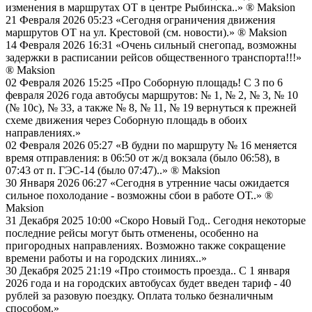
изменения в маршрутах ОТ в центре Рыбинска..»
® Maksion
21 Февраля 2026 05:23
«Сегодня ограничения движения
маршрутов ОТ на ул. Крестовой (см. новости).»
® Maksion
14 Февраля 2026 16:31
«Очень сильный снегопад, возможны
задержки в расписании рейсов общественного транспорта!!!»
® Maksion
02 Февраля 2026 15:25
«Про Соборную площадь! С 3 по 6
февраля 2026 года автобусы маршрутов: № 1, № 2, № 3, № 10
(№ 10с), № 33, а также № 8, № 11, № 19 вернуться к прежней
схеме движения через Соборную площадь в обоих
направлениях.»
02 Февраля 2026 05:27
«В будни по маршруту № 16 меняется
время отправления: в 06:50 от ж/д вокзала (было 06:58), в
07:43 от п. ГЭС-14 (было 07:47)..»
® Maksion
30 Января 2026 06:27
«Сегодня в утренние часы ожидается
сильное похолодание - возможны сбои в работе ОТ..»
®
Maksion
31 Декабря 2025 10:00
«Скоро Новый Год.. Сегодня некоторые
последние рейсы могут быть отменены, особенно на
пригородных направлениях. Возможно также сокращение
времени работы и на городских линиях..»
30 Декабря 2025 21:19
«Про стоимость проезда.. С 1 января
2026 года и на городских автобусах будет введен тариф - 40
рублей за разовую поездку. Оплата только безналичным
способом.»