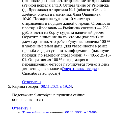
(плановое расписание), отправление от Ярославля
(Речной вокзал): 14:10. Отправление от Рыбинска
(до Ярославля) от причала № 1 (вблизи «Старой»
хлебной биржи и памятника Льва Ошанина):
10:40. Посадка на судно за 10 минут до
отправления в порядке живой очереди. Стоимость
проезда «Ярославль — Рыбинск» составит — 298
руб. Билеты на борту судна за наличный расчет.
Обратите внимание на то, что мы (как сайт) не
даем гарантию, что рейсы будут выполнены 100 %
в указанные вами даты. Для уверенности в рейсе
просьба еще раз уточнить информацию (накануне
поездки) по телефону справочной: +7 (4855) 25-15-
01. Оперативная 100 % информация о
передвижении метеора публикуется только в день
движения, по ссылке «
Оперативная сводка
«.
Спасибо за вопросы))
Ответить
↓
Карина
говорит
08.11.2021 в 19:24
:
Подскажите 9 автобус на пушкина сейчас
останавливается ?
Ответить
↓
Team rubtrans.ru
говорит
09.11.2021 в 17:59
: