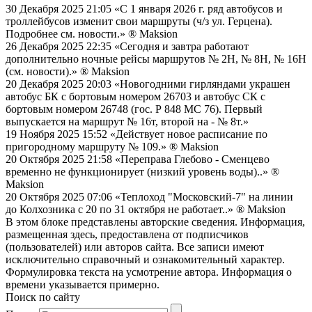
30 Декабря 2025 21:05
«С 1 января 2026 г. ряд автобусов и
троллейбусов изменит свои маршруты (ч/з ул. Герцена).
Подробнее см. новости.»
® Maksion
26 Декабря 2025 22:35
«Сегодня и завтра работают
дополнительно ночные рейсы маршрутов № 2Н, № 8Н, № 16Н
(см. новости).»
® Maksion
20 Декабря 2025 20:03
«Новогодними гирляндами украшен
автобус БК с бортовым номером 26703 и автобус СК с
бортовым номером 26748 (гос. Р 848 МС 76). Первый
выпускается на маршрут № 16т, второй на - № 8т.»
19 Ноября 2025 15:52
«Действует новое расписание по
пригородному маршруту № 109.»
® Maksion
20 Октября 2025 21:58
«Переправа Глебово - Сменцево
временно не функционирует (низкий уровень воды)..»
®
Maksion
20 Октября 2025 07:06
«Теплоход "Московский-7" на линии
до Колхозника с 20 по 31 октября не работает..»
® Maksion
В этом блоке представлены авторские сведения. Информация,
размещенная здесь, предоставлена от подписчиков
(пользователей) или авторов сайта. Все записи имеют
исключительно справочный и ознакомительный характер.
Формулировка текста на усмотрение автора. Информация о
времени указывается примерно.
Поиск по сайту