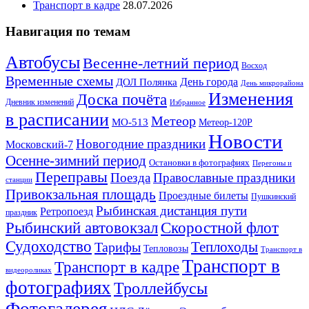
Транспорт в кадре
28.07.2026
Навигация по темам
Автобусы
Весенне-летний период
Восход
Временные схемы
ДОЛ Полянка
День города
День микрорайона
Изменения
Доска почёта
Дневник изменений
Избранное
в расписании
Метеор
МО-513
Метеор-120Р
Новости
Новогодние праздники
Московский-7
Осенне-зимний период
Остановки в фотографиях
Перегоны и
Переправы
Поезда
Православные праздники
станции
Привокзальная площадь
Проездные билеты
Пушкинский
Рыбинская дистанция пути
Ретропоезд
праздник
Рыбинский автовокзал
Скоростной флот
Судоходство
Теплоходы
Тарифы
Тепловозы
Транспорт в
Транспорт в
Транспорт в кадре
видеороликах
фотографиях
Троллейбусы