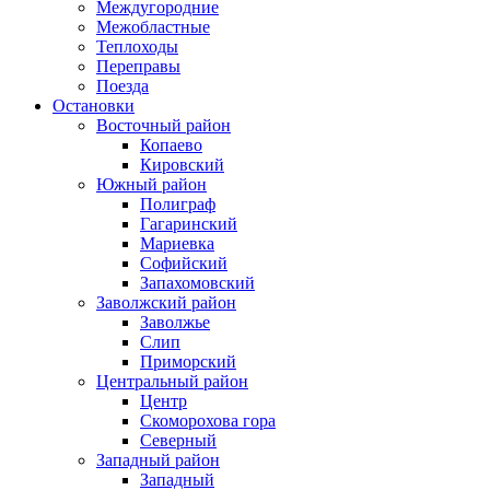
Междугородние
Межобластные
Теплоходы
Переправы
Поезда
Остановки
Восточный район
Копаево
Кировский
Южный район
Полиграф
Гагаринский
Мариевка
Софийский
Запахомовский
Заволжский район
Заволжье
Слип
Приморский
Центральный район
Центр
Скоморохова гора
Северный
Западный район
Западный