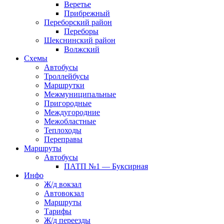
Веретье
Прибрежный
Переборский район
Переборы
Шекснинский район
Волжский
Схемы
Автобусы
Троллейбусы
Маршрутки
Межмуниципальные
Пригородные
Междугородние
Межобластные
Теплоходы
Переправы
Маршруты
Автобусы
ПАТП №1 — Буксирная
Инфо
Ж/д вокзал
Автовокзал
Маршруты
Тарифы
Ж/д переезды