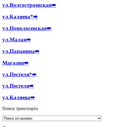
ул.Волгостроевская
➠
ул.Каляева*
➠
ул.Новолосевская
➠
ул.Малая
➠
ул.Папанина
➠
Магазин
➠
ул.Пестеля*
➠
ул.Пестеля
➠
ул.Каляева
➠
Поиск транспорта