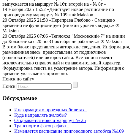
выпускается на маршрут № 16т, второй на - № 8т.»
19 Ноября 2025 15:52
«Действует новое расписание по
пригородному маршруту № 109.»
® Maksion
20 Октября 2025 21:58
«Переправа Глебово - Сменцево
временно не функционирует (низкий уровень воды)..»
®
Maksion
20 Октября 2025 07:06
«Теплоход "Московский-7" на линии
до Колхозника с 20 по 31 октября не работает..»
® Maksion
В этом блоке представлены авторские сведения. Информация,
размещенная здесь, предоставлена от подписчиков
(пользователей) или авторов сайта. Все записи имеют
исключительно справочный и ознакомительный характер.
Формулировка текста на усмотрение автора. Информация о
времени указывается примерно.
Поиск по сайту
Поиск
Обсуждаемое
Информация о проездных билетах..
Куда направлять жалобы?
Открывается новый маршрут № 25
Транспорт в фотографиях..
Изменяется расписание пригородного автобуса №109