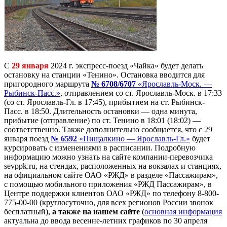
С
29 января
2024 г. экспресс-поезд «Чайка» будет делать
остановку на станции «Тенино». Остановка вводится для
пригородного маршрута
№ 6708/6707
«Ярославль-Моск. —
Рыбинск-Пасс.»
, отправлением со ст. Ярославль-Моск. в 17:33
(со ст. Ярославль-Гл. в 17:45), прибытием на ст. Рыбинск-
Пасс. в 18:50. Длительность остановки — одна минута,
прибытие (отправление) по ст. Тенино в 18:01 (18:02) —
соответственно. Также дополнительно сообщается, что с 29
января поезд
№ 6592
«Пищалкино — Ярославль-Гл.»
будет
курсировать с изменениями в расписании. Подробную
информацию можно узнать на сайте компании-перевозчика
sevppk.ru, на стендах, расположенных на вокзалах и станциях,
на официальном сайте ОАО «РЖД» в разделе «Пассажирам»,
с помощью мобильного приложения «РЖД Пассажирам», в
Центре поддержки клиентов ОАО «РЖД» по телефону 8-800-
775-00-00 (круглосуточно, для всех регионов России звонок
бесплатный),
а также на нашем сайте
(
основная информация
актуальна до ввода весенне-летних графиков по 30 апреля