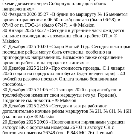
схеме движения через Соборную площадь в обоих
направлениях.»
02 Февраля 2026 05:27
«В будни по маршруту № 16 меняется
время отправления: в 06:50 от ж/д вокзала (было 06:58), в
07:43 от п. ГЭС-14 (было 07:47)..»
® Maksion
30 Января 2026 06:27
«Сегодня в утренние часы ожидается
сильное похолодание - возможны сбои в работе ОТ..»
®
Maksion
31 Декабря 2025 10:00
«Скоро Новый Год.. Сегодня некоторые
последние рейсы могут быть отменены, особенно на
пригородных направлениях. Возможно также сокращение
времени работы и на городских линиях..»
30 Декабря 2025 21:19
«Про стоимость проезда.. С 1 января
2026 года и на городских автобусах будет введен тариф - 40
рублей за разовую поездку. Оплата только безналичным
способом.»
30 Декабря 2025 21:05
«С 1 января 2026 г. ряд автобусов и
троллейбусов изменит свои маршруты (ч/з ул. Герцена).
Подробнее см. новости.»
® Maksion
26 Декабря 2025 22:35
«Сегодня и завтра работают
дополнительно ночные рейсы маршрутов № 2Н, № 8Н, № 16Н
(см. новости).»
® Maksion
20 Декабря 2025 20:03
«Новогодними гирляндами украшен
автобус БК с бортовым номером 26703 и автобус СК с
бортовым номером 26748 (гос. Р 848 МС 76). Первый