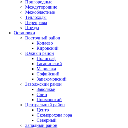
Пригородные
Междугородние
Межобластные
Теплоходы
Переправы
Поезда
Остановки
Восточный район
Копаево
Кировский
Южный район
Полиграф
Гагаринский
Мариевка
Софийский
Запахомовский
Заволжский район
Заволжье
Слип
Приморский
Центральный район
Центр
Скоморохова гора
Северный
Западный район