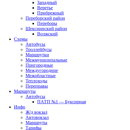
Западный
Веретье
Прибрежный
Переборский район
Переборы
Шекснинский район
Волжский
Схемы
Автобусы
Троллейбусы
Маршрутки
Межмуниципальные
Пригородные
Междугородние
Межобластные
Теплоходы
Переправы
Маршруты
Автобусы
ПАТП №1 — Буксирная
Инфо
Ж/д вокзал
Автовокзал
Маршруты
Тарифы