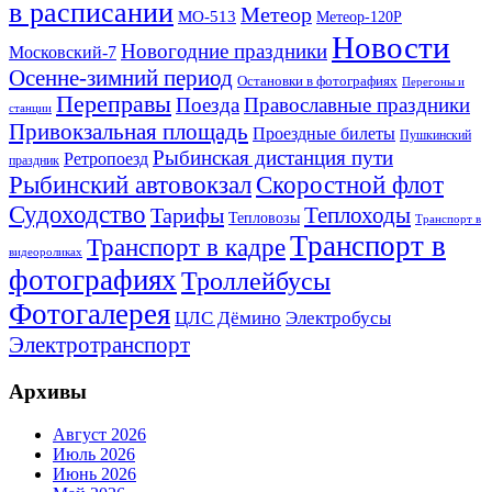
в расписании
Метеор
МО-513
Метеор-120Р
Новости
Новогодние праздники
Московский-7
Осенне-зимний период
Остановки в фотографиях
Перегоны и
Переправы
Поезда
Православные праздники
станции
Привокзальная площадь
Проездные билеты
Пушкинский
Рыбинская дистанция пути
Ретропоезд
праздник
Рыбинский автовокзал
Скоростной флот
Судоходство
Теплоходы
Тарифы
Тепловозы
Транспорт в
Транспорт в
Транспорт в кадре
видеороликах
фотографиях
Троллейбусы
Фотогалерея
Электробусы
ЦЛС Дёмино
Электротранспорт
Архивы
Август 2026
Июль 2026
Июнь 2026