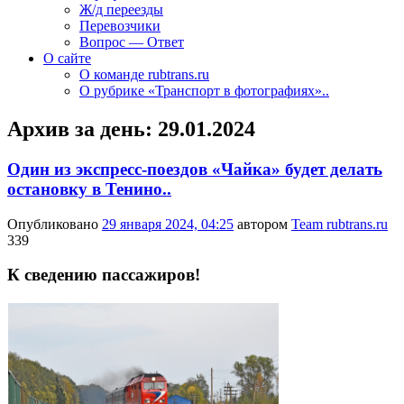
Ж/д переезды
Перевозчики
Вопрос — Ответ
О сайте
О команде rubtrans.ru
О рубрике «Транспорт в фотографиях»..
Архив за день:
29.01.2024
Один из экспресс-поездов «Чайка» будет делать
остановку в Тенино..
Опубликовано
29 января 2024, 04:25
автором
Team rubtrans.ru
339
К сведению пассажиров!