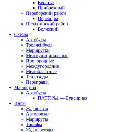
Веретье
Прибрежный
Переборский район
Переборы
Шекснинский район
Волжский
Схемы
Автобусы
Троллейбусы
Маршрутки
Межмуниципальные
Пригородные
Междугородние
Межобластные
Теплоходы
Переправы
Маршруты
Автобусы
ПАТП №1 — Буксирная
Инфо
Ж/д вокзал
Автовокзал
Маршруты
Тарифы
Ж/д переезды