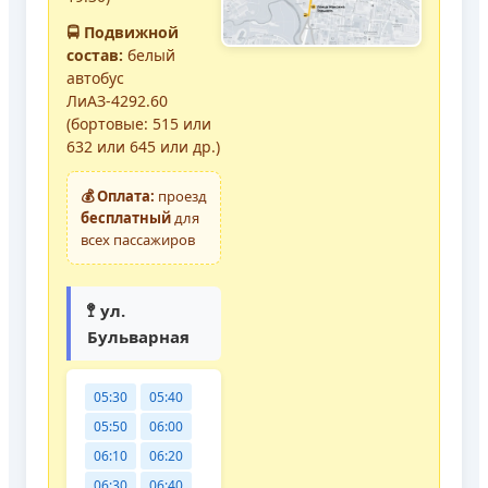
🚍 Подвижной
состав:
белый
автобус
ЛиАЗ-4292.60
(бортовые: 515 или
632 или 645 или др.)
💰 Оплата:
проезд
бесплатный
для
всех пассажиров
🚏 ул.
Бульварная
05:30
05:40
05:50
06:00
06:10
06:20
06:30
06:40