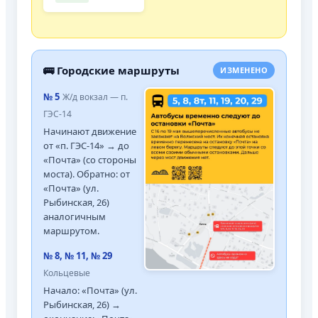
🚌 Городские маршруты
ИЗМЕНЕНО
№ 5
Ж/д вокзал — п.
ГЭС-14
Начинают движение
от «п. ГЭС-14» → до
«Почта» (со стороны
моста). Обратно: от
«Почта» (ул.
Рыбинская, 26)
аналогичным
маршрутом.
№ 8, № 11, № 29
Кольцевые
Начало: «Почта» (ул.
Рыбинская, 26) →