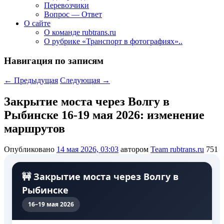
Перевозчики
Вопрос — Ответ
О сайте
О команде rubtrans.ru
О рубрике «Транспорт в фотографиях»..
Навигация по записям
←
Предыдущая
Следующая
→
Закрытие моста через Волгу в
Рыбинске 16-19 мая 2026: изменение
маршрутов
Опубликовано
14 мая 2026, 03:03
автором
Team rubtrans.ru
751
🚧 Закрытие моста через Волгу в
Рыбинске
16–19 мая 2026