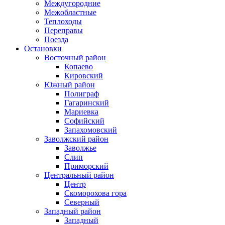
Междугородние
Межобластные
Теплоходы
Переправы
Поезда
Остановки
Восточный район
Копаево
Кировский
Южный район
Полиграф
Гагаринский
Мариевка
Софийский
Запахомовский
Заволжский район
Заволжье
Слип
Приморский
Центральный район
Центр
Скоморохова гора
Северный
Западный район
Западный