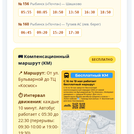
№ 156
Рыбинск («Почта») — Шашково
05:55
08:05
10:50
13:50
16:30
18:50
№ 160
Рыбинск («Почта») — Тутаев АС (лев. берег)
06:45
09:20
15:20
17:30
🚌 Компенсационный
БЕСПЛАТНО
маршрут (КМ)
📍 Маршрут:
От ул.
Бульварной до ТЦ
«Космос»
⏱️ Интервал
движения:
каждые
10 минут
. Автобус
работает с 05:30 до
22:30 (перерывы:
09:30-10:00 и 19:00-
19:30)