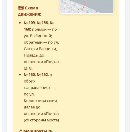
🗺️ Схема
движения:
№ 109, № 156, №
160:
прямой — по
ул. Рыбинской;
обратный — по ул.
Сакко и Ванцетти,
Правды до
остановки «Почта»
(д. 8)
№ 150, № 152:
в
обоих
направлениях —
по ул.
Коллективизации,
далее до
остановки «Почта»
(со стороны моста)
📍 Маршруты №