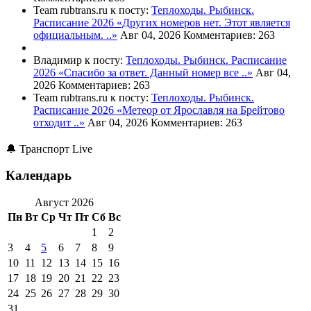
Team rubtrans.ru к посту:
Теплоходы. Рыбинск.
Расписание 2026
«Других номеров нет. Этот является
официальным. ..»
Авг 04, 2026
Комментариев: 263
Владимир к посту:
Теплоходы. Рыбинск. Расписание
2026
«Спасибо за ответ. Данный номер все ..»
Авг 04,
2026
Комментариев: 263
Team rubtrans.ru к посту:
Теплоходы. Рыбинск.
Расписание 2026
«Метеор от Ярославля на Брейтово
отходит ..»
Авг 04, 2026
Комментариев: 263
🔔 Транспорт Live
Календарь
Август 2026
Пн
Вт
Ср
Чт
Пт
Сб
Вс
1
2
3
4
5
6
7
8
9
10
11
12
13
14
15
16
17
18
19
20
21
22
23
24
25
26
27
28
29
30
31