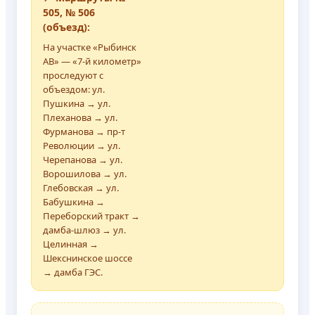
505, № 506
(объезд):
На участке «Рыбинск
АВ» — «7-й километр»
проследуют с
объездом: ул.
Пушкина → ул.
Плеханова → ул.
Фурманова → пр-т
Революции → ул.
Черепанова → ул.
Ворошилова → ул.
Глебовская → ул.
Бабушкина →
Переборский тракт →
дамба-шлюз → ул.
Целинная →
Шекснинское шоссе
→ дамба ГЭС.