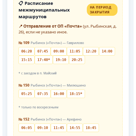
📋 Расписание
НА ПЕРИОД
межмуниципальных
ЗАКРЫТИЯ
маршрутов
📍 Отправление от ОП «Почта»
(ул. Рыбинская, д.
26), если не указано иное.
№ 109
Рыбинск («Почта») — Гаврилово
06:20
07:45
09:00
11:05
12:20
14:00
15:15
17:40*
19:10
20:25
* с заездом в п. Майский
№ 150
Рыбинск («Почта») — Милюшино
05:25
07:35
16:00
18:15*
* только по воскресеньям
№ 152
Рыбинск («Почта») — Арефино
06:05
09:10
11:45
14:55
18:45