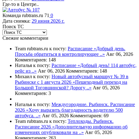
Где-то в Центре..
Команда rubtrans.ru
71
0
Дата снимка:
29 июня 2026 г.
Поиск ТС
Свежие комментарии
Team rubtrans.ru к посту:
Расписание
«Добрый день.
Просьба обратиться в контролирующее ..»
Авг 06, 2026
Комментариев: 148
Наталья к посту:
Расписание
«Добрый день! 114 автобус,
рейс из ..»
Авг 06, 2026
Комментариев: 148
Михаил к посту:
Новый автобусный маршрут № 39 в
Рыбинске с 1 августа 2026
«Пешеходный переход на
Большой Тоговщинской? Дорогу ..»
Авг 05, 2026
Комментариев: 3
Наталья к посту:
Междугородние. Рыбинск. Расписание
2026
«Хочу выразить благодарность водителю 500
автобуса. ..»
Авг 05, 2026
Комментариев: 69
Team rubtrans.ru к посту:
Теплоходы. Рыбинск.
Расписание 2026
«Дополнительную информацию об
изменениях опубликовали на ..»
Авг 05, 2026
Комментариев: 263