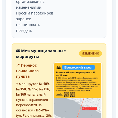
организована с
изменениями.
Просим пассажиров
заранее
планировать
поездки.
🚌 Межмуниципальные
ИЗМЕНЕНО
маршруты
📍 Перенос
начального
пункта:
У маршрутов
№ 109,
№ 150, № 152, № 156,
№ 160
начальный
пункт отправления
переносится на
остановку
«Почта»
(ул. Рыбинская, д. 26).