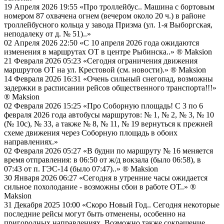
19 Апреля 2026 19:55
«Про троллейбус.. Машина с бортовым
номером 87 охвачена огнем (вечером около 20 ч.) в районе
троллейбусного кольца у завода Призма (ул. 1-я Выборгская,
неподалеку от д. № 51)..»
02 Апреля 2026 22:50
«С 10 апреля 2026 года ожидаются
изменения в маршрутах ОТ в центре Рыбинска..»
® Maksion
21 Февраля 2026 05:23
«Сегодня ограничения движения
маршрутов ОТ на ул. Крестовой (см. новости).»
® Maksion
14 Февраля 2026 16:31
«Очень сильный снегопад, возможны
задержки в расписании рейсов общественного транспорта!!!»
® Maksion
02 Февраля 2026 15:25
«Про Соборную площадь! С 3 по 6
февраля 2026 года автобусы маршрутов: № 1, № 2, № 3, № 10
(№ 10с), № 33, а также № 8, № 11, № 19 вернуться к прежней
схеме движения через Соборную площадь в обоих
направлениях.»
02 Февраля 2026 05:27
«В будни по маршруту № 16 меняется
время отправления: в 06:50 от ж/д вокзала (было 06:58), в
07:43 от п. ГЭС-14 (было 07:47)..»
® Maksion
30 Января 2026 06:27
«Сегодня в утренние часы ожидается
сильное похолодание - возможны сбои в работе ОТ..»
®
Maksion
31 Декабря 2025 10:00
«Скоро Новый Год.. Сегодня некоторые
последние рейсы могут быть отменены, особенно на
пригородных направлениях. Возможно также сокращение