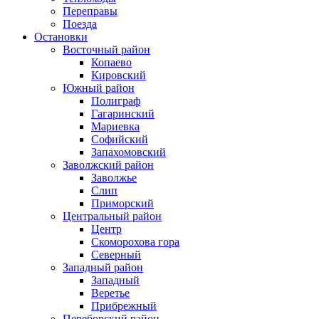
Переправы
Поезда
Остановки
Восточный район
Копаево
Кировский
Южный район
Полиграф
Гагаринский
Мариевка
Софийский
Запахомовский
Заволжский район
Заволжье
Слип
Приморский
Центральный район
Центр
Скоморохова гора
Северный
Западный район
Западный
Веретье
Прибрежный
Переборский район