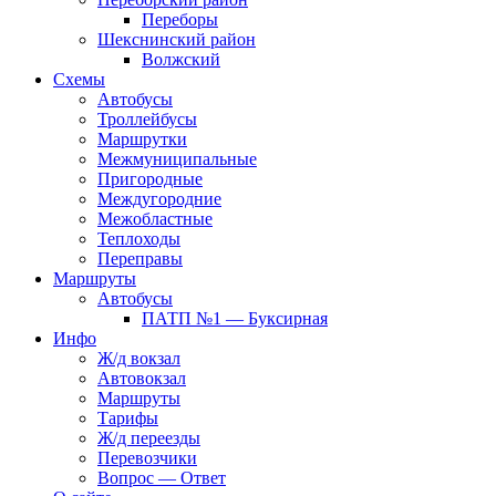
Переборы
Шекснинский район
Волжский
Схемы
Автобусы
Троллейбусы
Маршрутки
Межмуниципальные
Пригородные
Междугородние
Межобластные
Теплоходы
Переправы
Маршруты
Автобусы
ПАТП №1 — Буксирная
Инфо
Ж/д вокзал
Автовокзал
Маршруты
Тарифы
Ж/д переезды
Перевозчики
Вопрос — Ответ