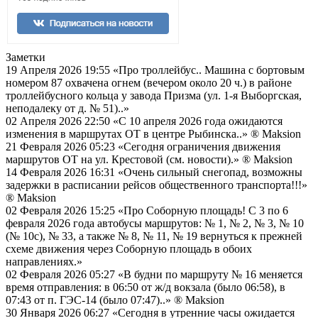
Заметки
19 Апреля 2026 19:55
«Про троллейбус.. Машина с бортовым
номером 87 охвачена огнем (вечером около 20 ч.) в районе
троллейбусного кольца у завода Призма (ул. 1-я Выборгская,
неподалеку от д. № 51)..»
02 Апреля 2026 22:50
«С 10 апреля 2026 года ожидаются
изменения в маршрутах ОТ в центре Рыбинска..»
® Maksion
21 Февраля 2026 05:23
«Сегодня ограничения движения
маршрутов ОТ на ул. Крестовой (см. новости).»
® Maksion
14 Февраля 2026 16:31
«Очень сильный снегопад, возможны
задержки в расписании рейсов общественного транспорта!!!»
® Maksion
02 Февраля 2026 15:25
«Про Соборную площадь! С 3 по 6
февраля 2026 года автобусы маршрутов: № 1, № 2, № 3, № 10
(№ 10с), № 33, а также № 8, № 11, № 19 вернуться к прежней
схеме движения через Соборную площадь в обоих
направлениях.»
02 Февраля 2026 05:27
«В будни по маршруту № 16 меняется
время отправления: в 06:50 от ж/д вокзала (было 06:58), в
07:43 от п. ГЭС-14 (было 07:47)..»
® Maksion
30 Января 2026 06:27
«Сегодня в утренние часы ожидается