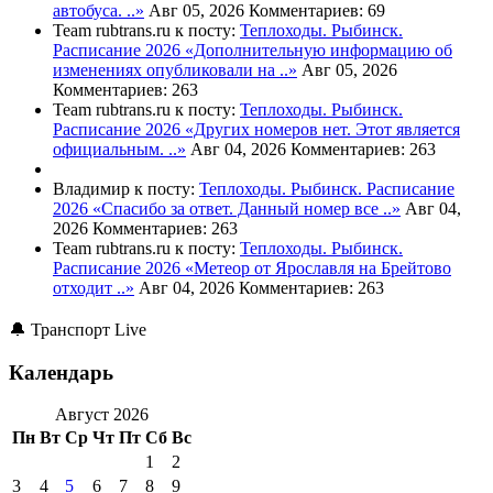
автобуса. ..»
Авг 05, 2026
Комментариев: 69
Team rubtrans.ru к посту:
Теплоходы. Рыбинск.
Расписание 2026
«Дополнительную информацию об
изменениях опубликовали на ..»
Авг 05, 2026
Комментариев: 263
Team rubtrans.ru к посту:
Теплоходы. Рыбинск.
Расписание 2026
«Других номеров нет. Этот является
официальным. ..»
Авг 04, 2026
Комментариев: 263
Владимир к посту:
Теплоходы. Рыбинск. Расписание
2026
«Спасибо за ответ. Данный номер все ..»
Авг 04,
2026
Комментариев: 263
Team rubtrans.ru к посту:
Теплоходы. Рыбинск.
Расписание 2026
«Метеор от Ярославля на Брейтово
отходит ..»
Авг 04, 2026
Комментариев: 263
🔔 Транспорт Live
Календарь
Август 2026
Пн
Вт
Ср
Чт
Пт
Сб
Вс
1
2
3
4
5
6
7
8
9