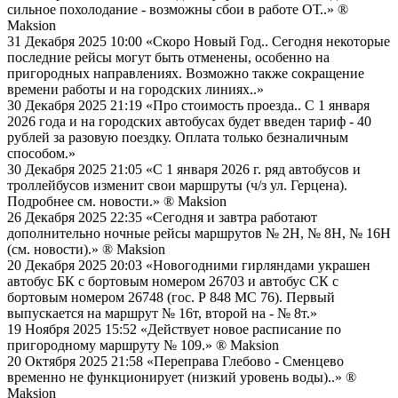
сильное похолодание - возможны сбои в работе ОТ..»
®
Maksion
31 Декабря 2025 10:00
«Скоро Новый Год.. Сегодня некоторые
последние рейсы могут быть отменены, особенно на
пригородных направлениях. Возможно также сокращение
времени работы и на городских линиях..»
30 Декабря 2025 21:19
«Про стоимость проезда.. С 1 января
2026 года и на городских автобусах будет введен тариф - 40
рублей за разовую поездку. Оплата только безналичным
способом.»
30 Декабря 2025 21:05
«С 1 января 2026 г. ряд автобусов и
троллейбусов изменит свои маршруты (ч/з ул. Герцена).
Подробнее см. новости.»
® Maksion
26 Декабря 2025 22:35
«Сегодня и завтра работают
дополнительно ночные рейсы маршрутов № 2Н, № 8Н, № 16Н
(см. новости).»
® Maksion
20 Декабря 2025 20:03
«Новогодними гирляндами украшен
автобус БК с бортовым номером 26703 и автобус СК с
бортовым номером 26748 (гос. Р 848 МС 76). Первый
выпускается на маршрут № 16т, второй на - № 8т.»
19 Ноября 2025 15:52
«Действует новое расписание по
пригородному маршруту № 109.»
® Maksion
20 Октября 2025 21:58
«Переправа Глебово - Сменцево
временно не функционирует (низкий уровень воды)..»
®
Maksion