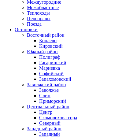
Междугородние
Межобластные
Теплоходы
Переправы
Поезда
Остановки
Восточный район
Копаево
Кировский
Южный район
Полиграф
Гагаринский
Мариевка
Софийский
Запахомовский
Заволжский район
Заволжье
Слип
Приморский
Центральный район
Центр
Скоморохова гора
Северный
Западный район
Западный