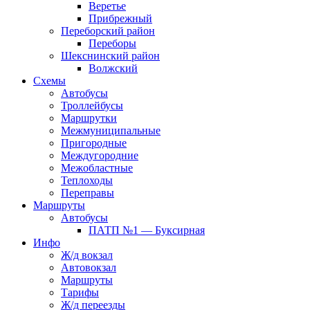
Веретье
Прибрежный
Переборский район
Переборы
Шекснинский район
Волжский
Схемы
Автобусы
Троллейбусы
Маршрутки
Межмуниципальные
Пригородные
Междугородние
Межобластные
Теплоходы
Переправы
Маршруты
Автобусы
ПАТП №1 — Буксирная
Инфо
Ж/д вокзал
Автовокзал
Маршруты
Тарифы
Ж/д переезды