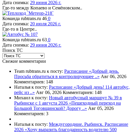
Дата снимка:
29 июня 2026 г.
Где-то между Копаево и Семёновским..
Команда rubtrans.ru
46
0
Дата снимка:
20 июля 2026 г.
Где-то в Центре..
Команда rubtrans.ru
63
0
Дата снимка:
29 июня 2026 г.
Поиск ТС
Свежие комментарии
Team rubtrans.ru к посту:
Расписание
«Добрый день.
Просьба обратиться в контролирующее ..»
Авг 06, 2026
Комментариев: 148
Наталья к посту:
Расписание
«Добрый день! 114 автобус,
рейс из ..»
Авг 06, 2026
Комментариев: 148
Михаил к посту:
Новый автобусный маршрут № 39 в
Рыбинске с 1 августа 2026
«Пешеходный переход на
Большой Тоговщинской? Дорогу ..»
Авг 05, 2026
Комментариев: 3
Наталья к посту:
Междугородние. Рыбинск. Расписание
2026
«Хочу выразить благодарность водителю 500