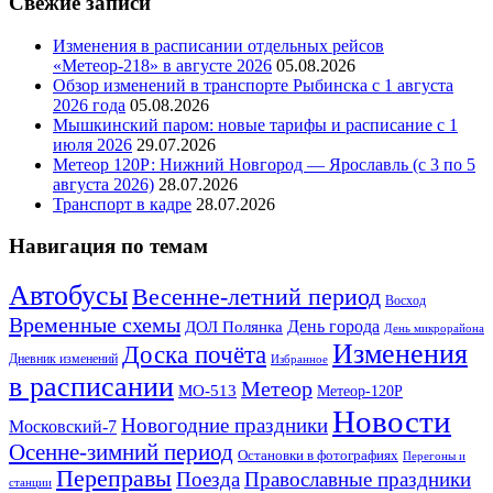
Свежие записи
Изменения в расписании отдельных рейсов
«Метеор-218» в августе 2026
05.08.2026
Обзор изменений в транспорте Рыбинска с 1 августа
2026 года
05.08.2026
Мышкинский паром: новые тарифы и расписание с 1
июля 2026
29.07.2026
Метеор 120Р: Нижний Новгород — Ярославль (с 3 по 5
августа 2026)
28.07.2026
Транспорт в кадре
28.07.2026
Навигация по темам
Автобусы
Весенне-летний период
Восход
Временные схемы
ДОЛ Полянка
День города
День микрорайона
Изменения
Доска почёта
Дневник изменений
Избранное
в расписании
Метеор
МО-513
Метеор-120Р
Новости
Новогодние праздники
Московский-7
Осенне-зимний период
Остановки в фотографиях
Перегоны и
Переправы
Поезда
Православные праздники
станции