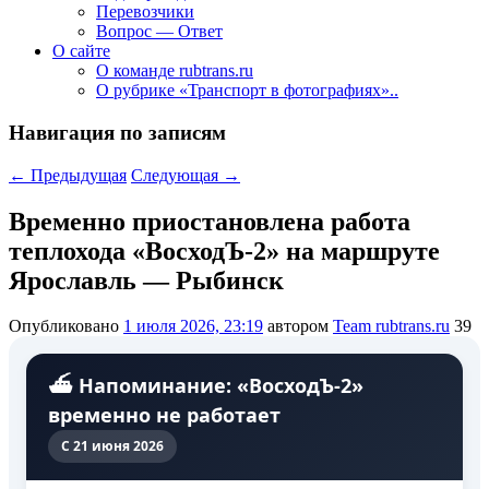
Перевозчики
Вопрос — Ответ
О сайте
О команде rubtrans.ru
О рубрике «Транспорт в фотографиях»..
Навигация по записям
←
Предыдущая
Следующая
→
Временно приостановлена работа
теплохода «ВосходЪ-2» на маршруте
Ярославль — Рыбинск
Опубликовано
1 июля 2026, 23:19
автором
Team rubtrans.ru
39
⛴️ Напоминание: «ВосходЪ-2»
временно не работает
С 21 июня 2026